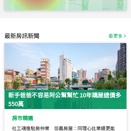
最新房訊新聞
看更多
新手爸爸不容易阿公幫幫忙 10年購屋總價多
550萬
房市精選
社工魂進駐房仲業 信義房屋：同理心比業績更能