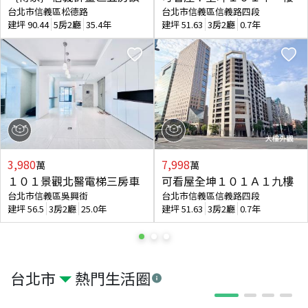
台北市信義區松德路
台北市信義區信義路四段
建坪
90.44
5房2廳
35.4年
建坪
51.63
3房2廳
0.7年
3,980
7,998
萬
萬
１０１景觀北醫電梯三房車
可看屋全坤１０１Ａ１九樓
台北市信義區吳興街
台北市信義區信義路四段
建坪
56.5
3房2廳
25.0年
建坪
51.63
3房2廳
0.7年
台北市
熱門生活圈