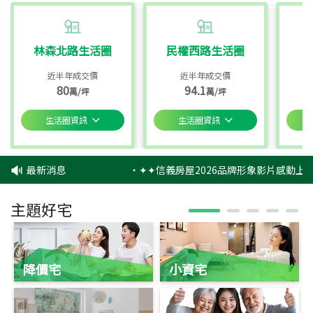
林森北路生活圈
民權西路生活圈
近半年成交價
近半年成交價
80
94.1
萬/坪
萬/坪
生活圈資訊
生活圈資訊
最新消息
‧
✦✦信義房屋2026品牌形象影片感動上映
主題好宅
降價宅
小資宅