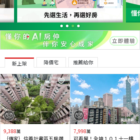
降價宅
推薦給你
新上架
9,388
7,998
萬
萬
｛傳家｝信義計畫區五房讚
可看屋！全坤１０１十一樓