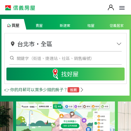
買屋
賣屋
新建案
租屋
信義居家
台北市
・
全區
找好屋
👉 你的月薪可以買多少錢的房子？
推薦