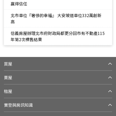
贏得信任
北市車位『奢侈的幸福』 大安坡道車位332萬創新
高
信義房屋辦理北市府財政局都更分回市有不動產115
年第2次標售結果
買屋
賣屋
租屋
實登與房訊知識