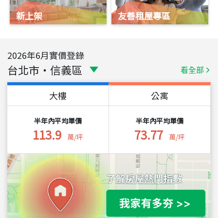
新上架
友善租屋專區
2026
年
6
月實價登錄
台北市
・
信義區
看全部
大樓
公寓
半年內平均單價
半年內平均單價
113.9
73.77
萬/坪
萬/坪