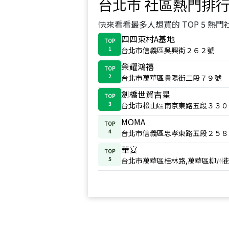
台北市
社區熱門排
快來看看最多人想買的 TOP 5 熱門
四四東村A基地
TOP
1
台北市信義區吳興街２６２號
榮耀鴻禧
TOP
2
台北市萬華區貴陽街二段７９號
劍橋世貿吉星
TOP
3
台北市松山區南京東路五段３３０
MOMA
TOP
4
台北市信義區忠孝東路五段２５８
華宴
TOP
5
台北市萬華區桂林路,萬華區柳州