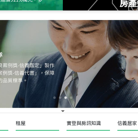
房產
115
年
07
月 成交
十泉十美
台北市北投區光明路
115
年
07
月 成交
四維天廈
新竹市新竹市四維路
115
年
07
月 成交
菁英典藏
新竹市新竹市慈祥路
租屋
實登與房訊知識
信義居家