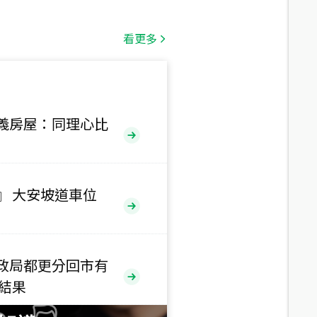
總價
1,808
萬
看更多
總價
530
萬
路二段
義房屋：同理心比
總價
5,800
萬
路
』 大安坡道車位
總價
1,938
萬
三段
政局都更分回市有
總價
售結果
1,350
萬