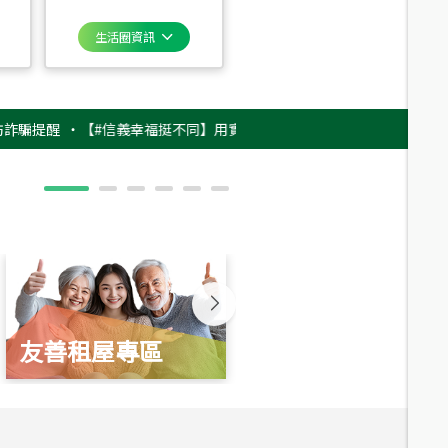
生活圈資訊
醒
‧
【#信義幸福挺不同】用實力，讓升職免抽號碼牌！最新雇主品牌影片上
友善租屋專區
新婚起家厝