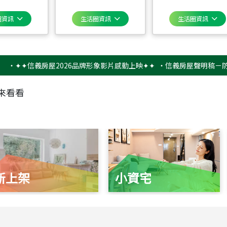
圈資訊
生活圈資訊
生活圈資訊
✦信義房屋2026品牌形象影片感動上映✦✦
‧
信義房屋聲明稿－防詐騙提
來看看
新上架
小資宅