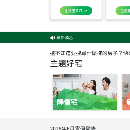
生活圈資訊
生活
最新消息
‧
✦
還不知道要搜尋什麼樣的房子？快
主題好宅
降價宅
2026
年
6
月實價登錄