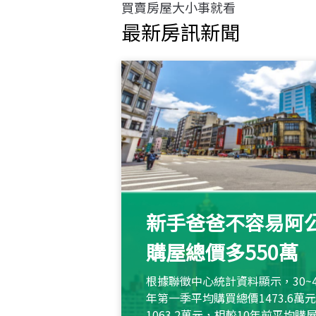
買賣房屋大小事就看
最新房訊新聞
新手爸爸不容易阿公
購屋總價多550萬
根據聯徵中心統計資料顯示，30~
年第一季平均購買總價1473.6
1063.2萬元，相較10年前平均購