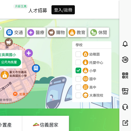
人才招募
登入/註冊
外置產
信義居家