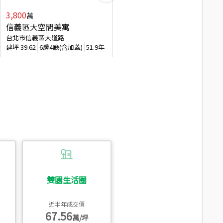
3,800
2,088
萬
萬
信義區大空間美寓
博愛精妝成家易
台北市信義區大道路
台北市信義區虎林街
建坪
39.62
6房4廳(含加蓋)
51.9年
建坪
20.47
3房2廳
56.4年
雙園生活圈
近半年成交價
67.56
萬/坪