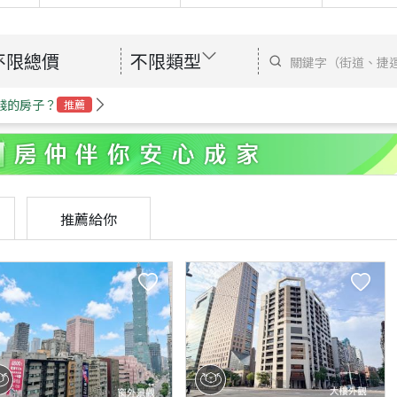
不限總價
不限類型
錢的房子？
推薦
推薦給你