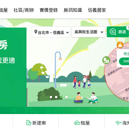
租屋
社區/商辦
實價登錄
房訊知識
信義居家
新建案
租屋
海