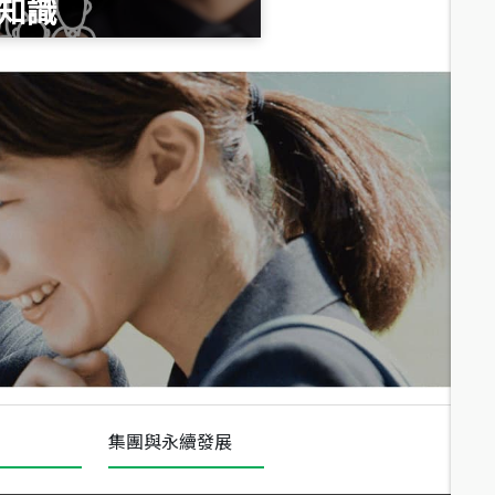
知識
總價
1,020
萬
總價
490
萬
總價
1,808
萬
集團與永續發展