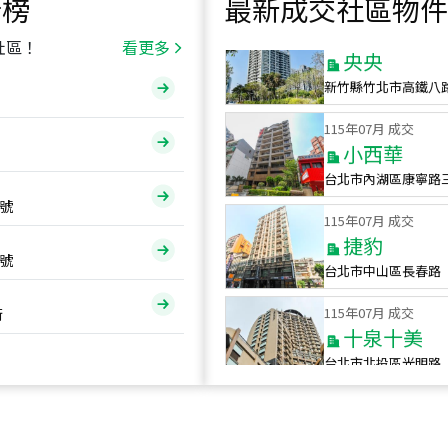
行榜
最新成交社區物件
115
年
07
月 成交
央央
社區！
看更多
新竹縣竹北市高鐵八
115
年
07
月 成交
小西華
台北市內湖區康寧路
115
年
07
月 成交
號
捷豹
台北市中山區長春路
號
115
年
07
月 成交
十泉十美
街
台北市北投區光明路
115
年
07
月 成交
四維天廈
新竹市新竹市四維路