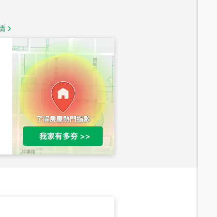
總價
1,350
萬
情
總價
1,020
萬
總價
490
萬
總價
1,808
萬
總價
530
萬
路二段