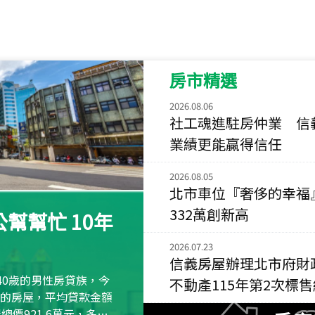
115
年
07
月 成交
菁英典藏
新竹市新竹市慈祥路
房市精選
115
年
07
月 成交
長隄
2026.08.06
新北市永和區環河西
社工魂進駐房仲業 信
業績更能贏得信任
115
年
07
月 成交
央央
2026.08.05
新竹縣竹北市高鐵八
北市車位『奢侈的幸福
332萬創新高
115
年
07
月 成交
幫幫忙 10年
小西華
2026.07.23
台北市內湖區康寧路
信義房屋辦理北市府財
115
年
07
月 成交
40歲的男性房貸族，今
不動產115年第2次標
捷豹
萬元的房屋，平均貸款金額
台北市中山區長春路
屋總價921.6萬元，多出