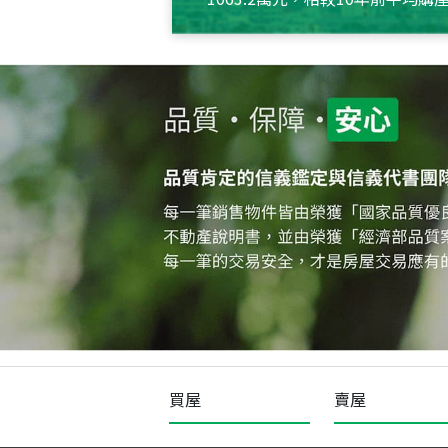
約550萬元，且貸款金額也多
買屋
賣屋