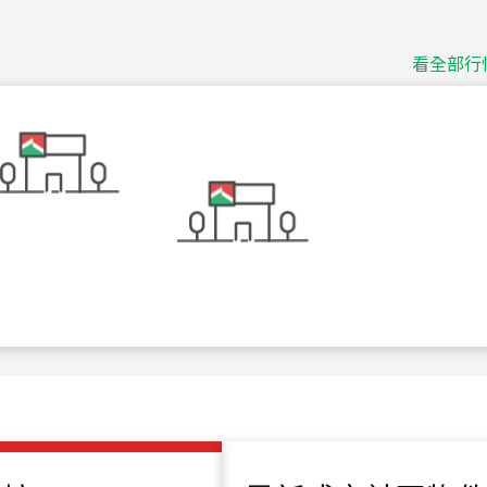
115
年
07
月 成交
捷豹
台北市中山區長春路
看全部行
115
年
07
月 成交
十泉十美
台北市北投區光明路
115
年
07
月 成交
四維天廈
新竹市新竹市四維路
115
年
07
月 成交
菁英典藏
新竹市新竹市慈祥路
115
年
07
月 成交
長隄
新北市永和區環河西