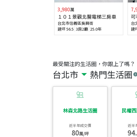
3,980
7,
萬
１０１景觀北醫電梯三房車
可
台北市信義區吳興街
台
建坪
56.5
3房2廳
25.0年
建
最受關注的生活圈，你跟上了嗎？
台北市
熱門生活圈
林森北路生活圈
民權西
近半年成交價
近半
80
94.
萬/坪