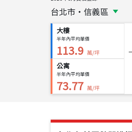
台北市
・
信義區
大樓
半年內平均單價
113.9
萬/坪
公寓
半年內平均單價
73.77
萬/坪