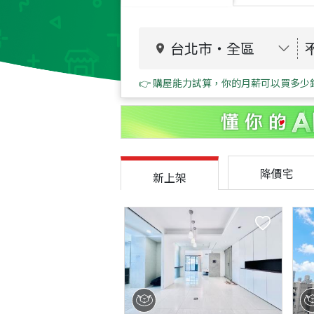
台北市
・
全區
👉 購屋能力試算，你的月薪可以買多少
降價宅
新上架