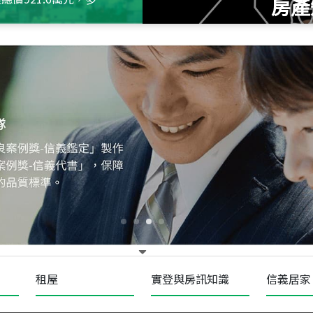
房產
115
年
07
月 成交
十泉十美
台北市北投區光明路
115
年
07
月 成交
四維天廈
新竹市新竹市四維路
115
年
07
月 成交
菁英典藏
新竹市新竹市慈祥路
租屋
實登與房訊知識
信義居家