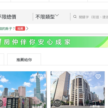
不限總價
不限類型
錢的房子？
推薦
推薦給你