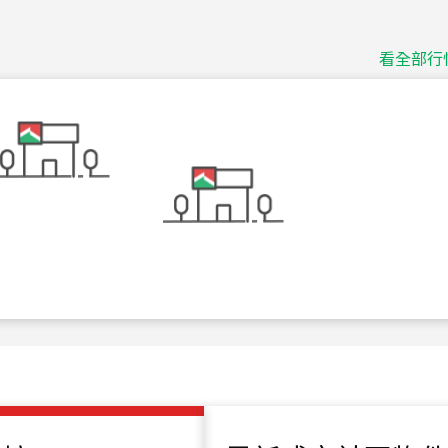
捷豹
台北市中山區長春路
看全部行
115
年
07
月 成交
十泉十美
台北市北投區光明路
115
年
07
月 成交
四維天廈
新竹市新竹市四維路
115
年
07
月 成交
菁英典藏
新竹市新竹市慈祥路
115
年
07
月 成交
長隄
新北市永和區環河西