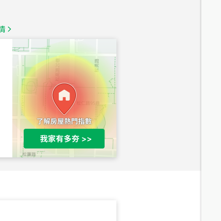
1,350
萬
情
總價
1,020
萬
總價
490
萬
總價
1,808
萬
總價
530
萬
路二段