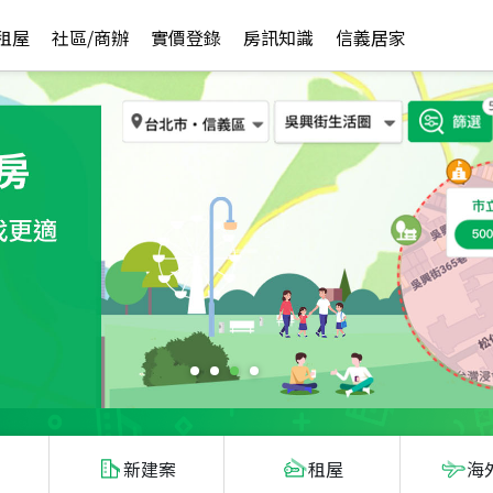
租屋
社區/商辦
實價登錄
房訊知識
信義居家
新建案
租屋
海