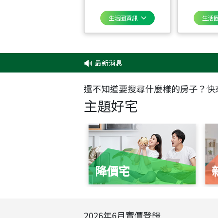
生活圈資訊
生活
最新消息
‧
✦
還不知道要搜尋什麼樣的房子？快
主題好宅
降價宅
2026
年
6
月實價登錄