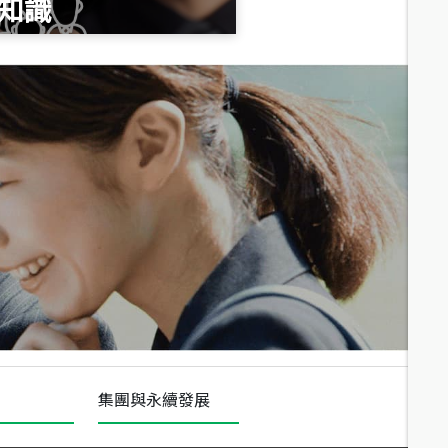
知識
總價
1,020
萬
總價
490
萬
總價
1,808
萬
集團與永續發展