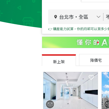
台北市
・
全區
👉 購屋能力試算，你的月薪可以買多少
降價宅
新上架