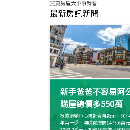
買賣房屋大小事就看
最新房訊新聞
新手爸爸不容易阿公
購屋總價多550萬
根據聯徵中心統計資料顯示，30~
年第一季平均購買總價1473.6
1063.2萬元，相較10年前平均購