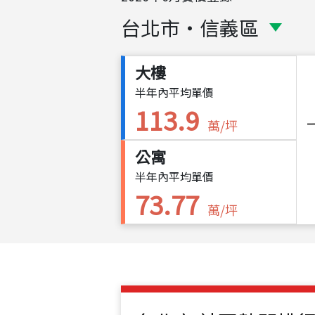
台北市
・
信義區
大樓
半年內平均單價
113.9
萬/坪
公寓
半年內平均單價
73.77
萬/坪