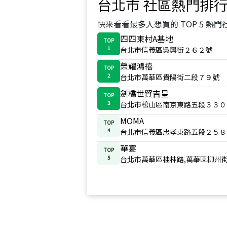
台北市
社區熱門排
快來看看最多人想買的 TOP 5 熱門
四四東村A基地
TOP
1
台北市信義區吳興街２６２號
榮耀鴻禧
TOP
2
台北市萬華區貴陽街二段７９號
劍橋世貿吉星
TOP
3
台北市松山區南京東路五段３３０
MOMA
TOP
4
台北市信義區忠孝東路五段２５８
華宴
TOP
5
台北市萬華區桂林路,萬華區柳州