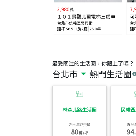
3,980
7,
萬
１０１景觀北醫電梯三房車
可
台北市信義區吳興街
台
建坪
56.5
3房2廳
25.0年
建
最受關注的生活圈，你跟上了嗎？
台北市
熱門生活圈
林森北路生活圈
民權西
近半年成交價
近半
80
94.
萬/坪