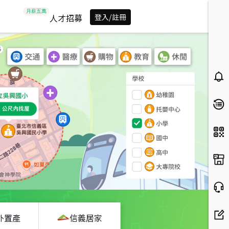
人才招募
登入/註冊
外置產
信義居家