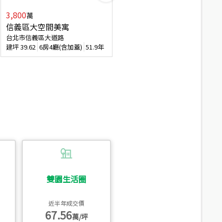
3,800
2,088
萬
萬
信義區大空間美寓
博愛精妝成家易
台北市信義區大道路
台北市信義區虎林街
建坪
39.62
6房4廳(含加蓋)
51.9年
建坪
20.47
3房2廳
56.4年
雙園生活圈
近半年成交價
67.56
萬/坪