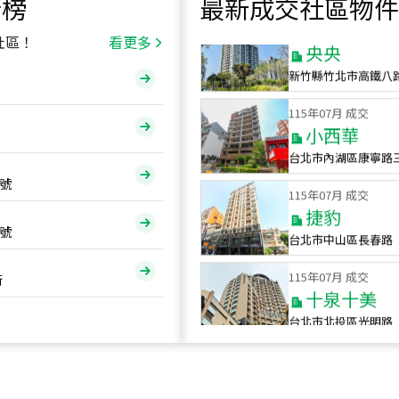
行榜
最新成交社區物件
115
年
07
月 成交
央央
社區！
看更多
新竹縣竹北市高鐵八
115
年
07
月 成交
小西華
台北市內湖區康寧路
115
年
07
月 成交
號
捷豹
台北市中山區長春路
號
115
年
07
月 成交
十泉十美
街
台北市北投區光明路
115
年
07
月 成交
四維天廈
新竹市新竹市四維路