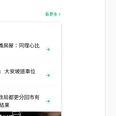
總價
1,808
萬
看更多
總價
530
萬
路二段
義房屋：同理心比
總價
5,800
萬
路
』 大安坡道車位
總價
1,938
萬
三段
政局都更分回市有
總價
售結果
1,350
萬