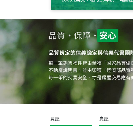
約550萬元，且貸款金額也多
買屋
賣屋