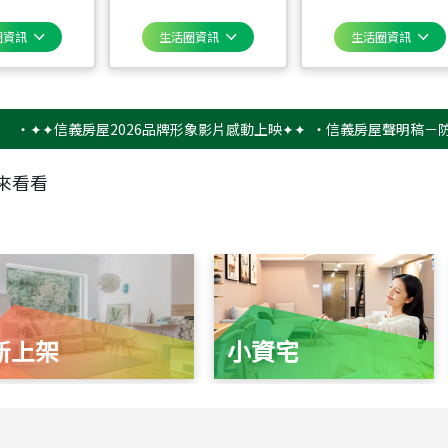
圈資訊
生活圈資訊
生活圈資訊
✦信義房屋2026品牌形象影片感動上映✦✦
‧
信義房屋聲明稿－防詐騙提
來看看
新上架
小資宅
115
年
07
月 成交