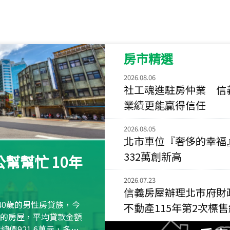
115
年
07
月 成交
菁英典藏
新竹市新竹市慈祥路
房市精選
115
年
07
月 成交
長隄
2026.08.06
新北市永和區環河西
社工魂進駐房仲業 信
業績更能贏得信任
115
年
07
月 成交
央央
2026.08.05
新竹縣竹北市高鐵八
北市車位『奢侈的幸福
115
年
07
月 成交
332萬創新高
幫幫忙 10年
小西華
台北市內湖區康寧路
2026.07.23
信義房屋辦理北市府財
115
年
07
月 成交
40歲的男性房貸族，今
不動產115年第2次標
捷豹
萬元的房屋，平均貸款金額
台北市中山區長春路
屋總價921.6萬元，多出