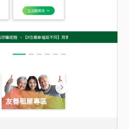
生活圈資訊
醒
‧
【#信義幸福挺不同】用實力，讓升職免抽號碼牌！最新雇主品牌影片上架
友善租屋專區
新婚起家厝
總價