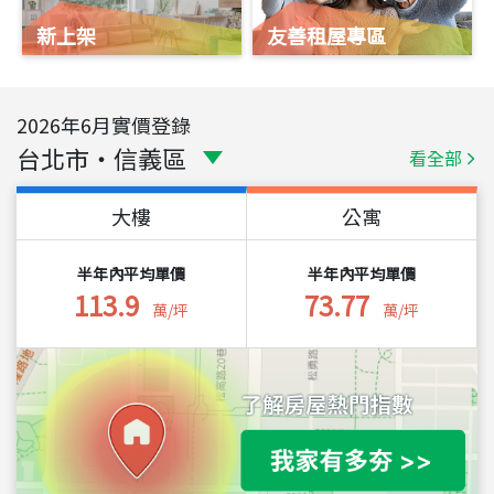
新上架
友善租屋專區
2026
年
6
月實價登錄
台北市
・
信義區
看全部
大樓
公寓
半年內平均單價
半年內平均單價
113.9
73.77
萬/坪
萬/坪