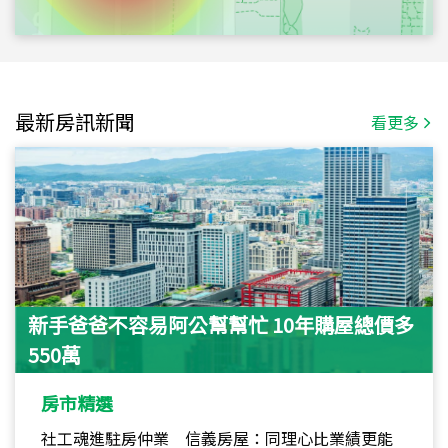
最新房訊新聞
看更多
新手爸爸不容易阿公幫幫忙 10年購屋總價多
550萬
房市精選
社工魂進駐房仲業 信義房屋：同理心比業績更能