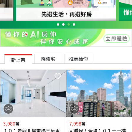
降價宅
推薦給你
新上架
3,980
7,998
萬
萬
１０１景觀北醫電梯三房車
可看屋！全坤１０１十一樓