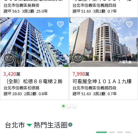
台北市信義區吳興街
台北市信義區信義路四段
建坪
56.5
3房2廳
25.0年
建坪
51.63
3房2廳
0.7年
3,420
7,998
萬
萬
｛全新｝松德８８電梯２房
可看屋全坤１０１Ａ１九樓
台北市信義區松德路
台北市信義區信義路四段
建坪
28.83
2房2廳
0.8年
建坪
51.63
3房2廳
0.7年
台北市
熱門生活圈