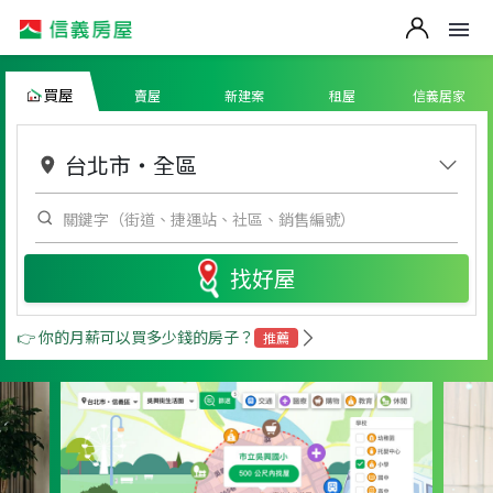
買屋
賣屋
新建案
租屋
信義居家
台北市
・
全區
找好屋
👉 你的月薪可以買多少錢的房子？
推薦