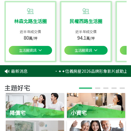
林森北路生活圈
民權西路生活圈
近半年成交價
近半年成交價
80
94.1
萬/坪
萬/坪
生活圈資訊
生活圈資訊
最新消息
‧
✦✦信義房屋2026品牌形象影片感動上映
主題好宅
降價宅
小資宅