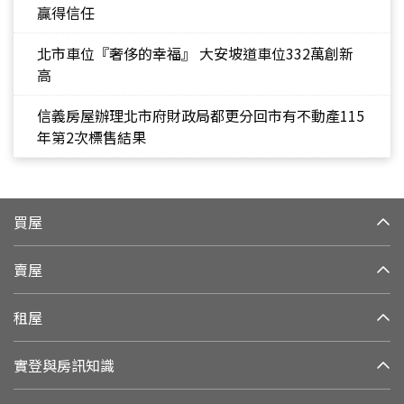
贏得信任
北市車位『奢侈的幸福』 大安坡道車位332萬創新
高
信義房屋辦理北市府財政局都更分回市有不動產115
年第2次標售結果
買屋
賣屋
租屋
實登與房訊知識