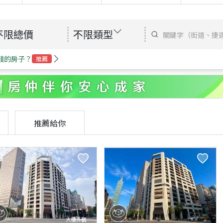
不限總價
不限類型
錢的房子？
推薦
推薦給你