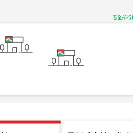
捷豹
台北市中山區長春路
看全部行
115
年
07
月 成交
十泉十美
台北市北投區光明路
115
年
07
月 成交
四維天廈
新竹市新竹市四維路
115
年
07
月 成交
菁英典藏
新竹市新竹市慈祥路
115
年
07
月 成交
長隄
新北市永和區環河西