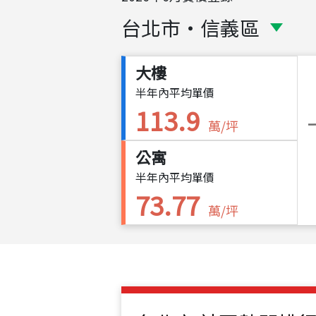
台北市
・
信義區
大樓
半年內平均單價
113.9
萬/坪
公寓
半年內平均單價
73.77
萬/坪