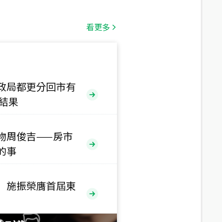
總價
1,808
萬
看更多
總價
530
萬
路二段
政局都更分回市有
售結果
總價
5,800
萬
路
物周俊吉——房市
總價
的事
1,938
萬
三段
 施振榮膺首屆東
總價
1,350
萬