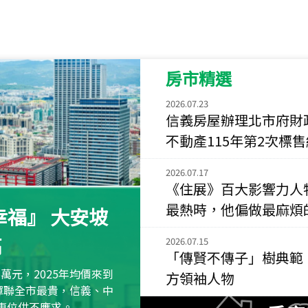
115
年
07
月 成交
菁英典藏
新竹市新竹市慈祥路
房市精選
115
年
07
月 成交
長隄
2026.07.23
新北市永和區環河西
信義房屋辦理北市府財
不動產115年第2次標
115
年
07
月 成交
央央
2026.07.17
新竹縣竹北市高鐵八
《住展》百大影響力人
115
年
07
月 成交
最熱時，他偏做最麻煩
福』 大安坡
小西華
高
台北市內湖區康寧路
2026.07.15
「傳賢不傳子」樹典範
115
年
07
月 成交
萬元，2025年均價來到
方領袖人物
捷豹
元蟬聯全市最貴，信義、中
台北市中山區長春路
區車位供不應求。