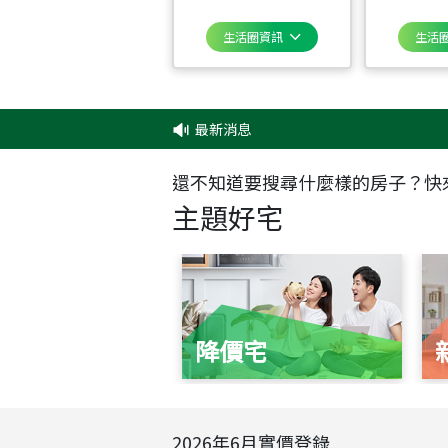
生活圈資訊
生活
最新消息
還不知道要搜尋什麼樣的房子？快
主題好宅
降價宅
2026
年
6
月實價登錄