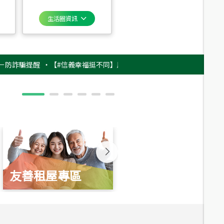
生活圈資訊
騙提醒
‧
【#信義幸福挺不同】用實力，讓升職免抽號碼牌！最新雇主品牌影片
友善租屋專區
新婚起家厝
總價