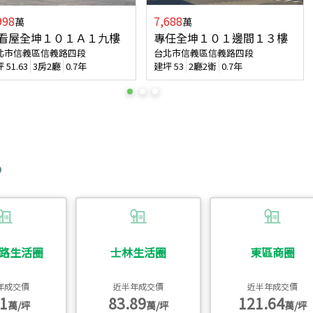
998
7,688
萬
萬
看屋全坤１０１Ａ１九樓
專任全坤１０１邊間１３樓
北市信義區信義路四段
台北市信義區信義路四段
坪
51.63
3房2廳
0.7年
建坪
53
2廳2衛
0.7年
路生活圈
士林生活圈
東區商圈
年成交價
近半年成交價
近半年成交價
1
83.89
121.64
萬/坪
萬/坪
萬/坪