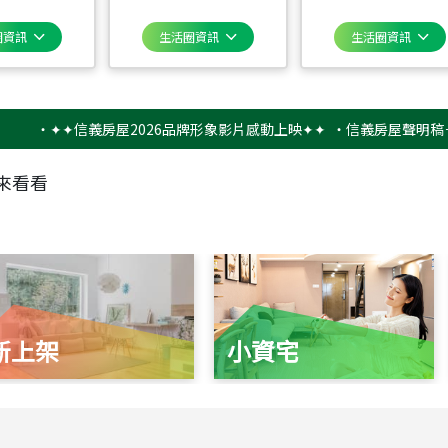
圈資訊
生活圈資訊
生活圈資訊
‧
✦✦信義房屋2026品牌形象影片感動上映✦✦
‧
信義房屋聲明稿－防詐
來看看
新上架
小資宅
115
年
07
月 成交