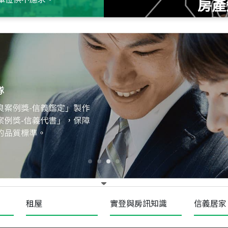
房產
115
年
07
月 成交
十泉十美
台北市北投區光明路
115
年
07
月 成交
四維天廈
新竹市新竹市四維路
115
年
07
月 成交
菁英典藏
新竹市新竹市慈祥路
租屋
實登與房訊知識
信義居家