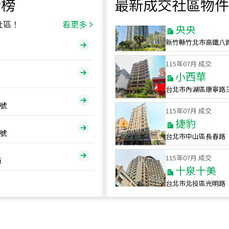
行榜
最新成交社區物件
115
年
07
月 成交
央央
社區！
看更多
新竹縣竹北市高鐵八
115
年
07
月 成交
小西華
台北市內湖區康寧路
115
年
07
月 成交
號
捷豹
台北市中山區長春路
號
115
年
07
月 成交
十泉十美
街
台北市北投區光明路
115
年
07
月 成交
四維天廈
新竹市新竹市四維路