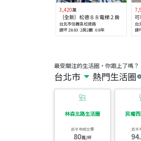
3,420
7,
萬
｛全新｝松德８８電梯２房
可
台北市信義區松德路
台
建坪
28.83
2房2廳
0.8年
建
最受關注的生活圈，你跟上了嗎？
台北市
熱門生活圈
林森北路生活圈
民權西
近半年成交價
近半
80
94.
萬/坪