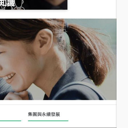
知識
總價
1,020
萬
總價
490
萬
總價
1,808
萬
集團與永續發展