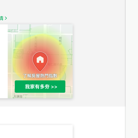
1,350
萬
情
總價
1,020
萬
總價
490
萬
總價
1,808
萬
總價
530
萬
路二段