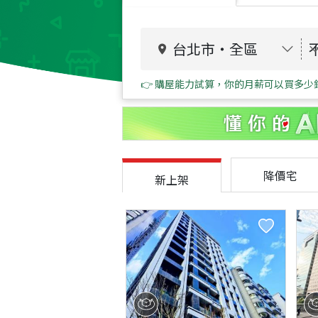
台北市
・
全區
👉 購屋能力試算，你的月薪可以買多少
降價宅
新上架