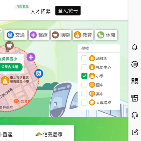
人才招募
登入/註冊
外置產
信義居家