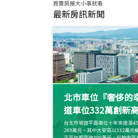
買賣房屋大小事就看
最新房訊新聞
北市車位『奢侈的幸
道車位332萬創新
台北市坡道平面車位十年來連漲45
269萬元，其中大安區以332萬
正區也都突破300萬元，反映市