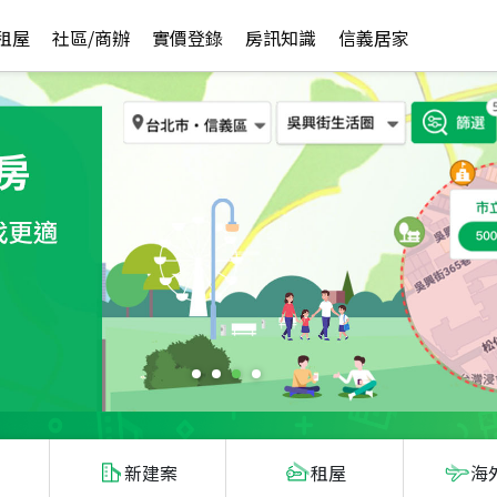
租屋
社區/商辦
實價登錄
房訊知識
信義居家
新建案
租屋
海