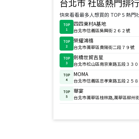
台北市
社區熱門排
快來看看最多人想買的 TOP 5 熱門
四四東村A基地
TOP
1
台北市信義區吳興街２６２號
榮耀鴻禧
TOP
2
台北市萬華區貴陽街二段７９號
劍橋世貿吉星
TOP
3
台北市松山區南京東路五段３３０
MOMA
TOP
4
台北市信義區忠孝東路五段２５８
華宴
TOP
5
台北市萬華區桂林路,萬華區柳州