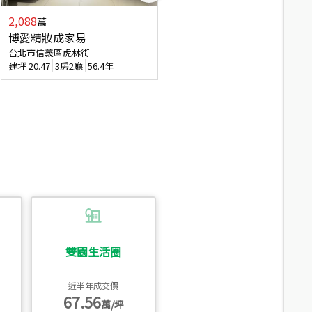
2,088
4,280
萬
萬
博愛精妝成家易
信義陽光自由露臺戶
台北市信義區虎林街
台北市信義區基隆路一段
建坪
20.47
3房2廳
56.4年
建坪
56.15
3房3廳
31.5年
雙園生活圈
近半年成交價
67.56
萬/坪