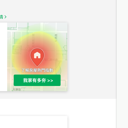
1,350
萬
情
總價
1,020
萬
總價
490
萬
總價
1,808
萬
總價
530
萬
路二段