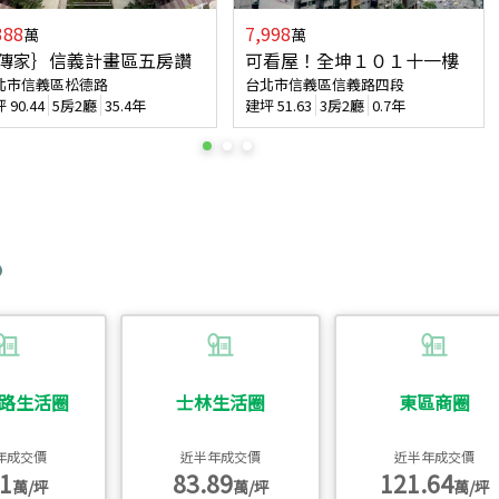
388
7,998
萬
萬
傳家｝信義計畫區五房讚
可看屋！全坤１０１十一樓
北市信義區松德路
台北市信義區信義路四段
坪
90.44
5房2廳
35.4年
建坪
51.63
3房2廳
0.7年
路生活圈
士林生活圈
東區商圈
年成交價
近半年成交價
近半年成交價
1
83.89
121.64
萬/坪
萬/坪
萬/坪