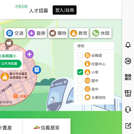
人才招募
登入/註冊
外置產
信義居家