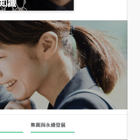
知識
總價
1,020
萬
總價
490
萬
總價
1,808
萬
集團與永續發展