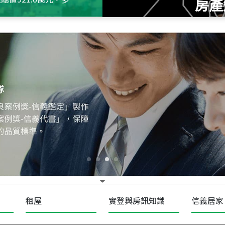
房產
115
年
07
月 成交
十泉十美
台北市北投區光明路
115
年
07
月 成交
四維天廈
新竹市新竹市四維路
115
年
07
月 成交
菁英典藏
新竹市新竹市慈祥路
租屋
實登與房訊知識
信義居家