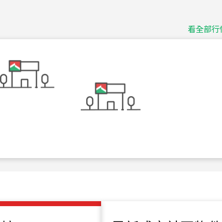
捷豹
台北市中山區長春路
看全部行
115
年
07
月 成交
十泉十美
台北市北投區光明路
115
年
07
月 成交
四維天廈
新竹市新竹市四維路
115
年
07
月 成交
菁英典藏
新竹市新竹市慈祥路
115
年
07
月 成交
長隄
新北市永和區環河西