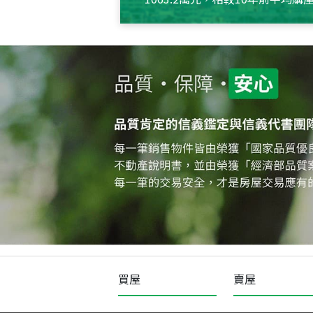
約550萬元，且貸款金額也多
買屋
賣屋