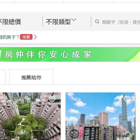
不限總價
不限類型
錢的房子？
推薦
推薦給你