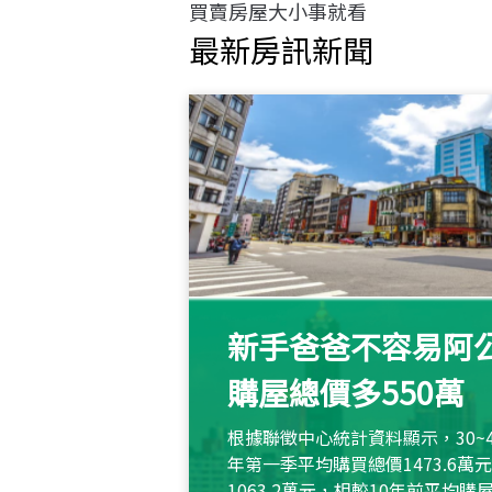
買賣房屋大小事就看
最新房訊新聞
新手爸爸不容易阿公
購屋總價多550萬
根據聯徵中心統計資料顯示，30~
年第一季平均購買總價1473.6
1063.2萬元，相較10年前平均購