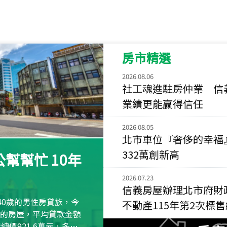
115
年
07
月 成交
菁英典藏
新竹市新竹市慈祥路
房市精選
115
年
07
月 成交
長隄
2026.08.06
新北市永和區環河西
社工魂進駐房仲業 信
業績更能贏得信任
115
年
07
月 成交
央央
2026.08.05
新竹縣竹北市高鐵八
北市車位『奢侈的幸福
115
年
07
月 成交
332萬創新高
幫幫忙 10年
小西華
台北市內湖區康寧路
2026.07.23
信義房屋辦理北市府財
115
年
07
月 成交
40歲的男性房貸族，今
不動產115年第2次標
捷豹
萬元的房屋，平均貸款金額
台北市中山區長春路
屋總價921.6萬元，多出