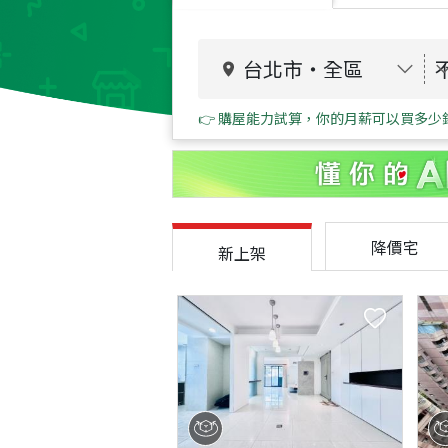
台北市
・
全區
👉 購屋能力試算，你的月薪可以買多少
降價宅
新上架