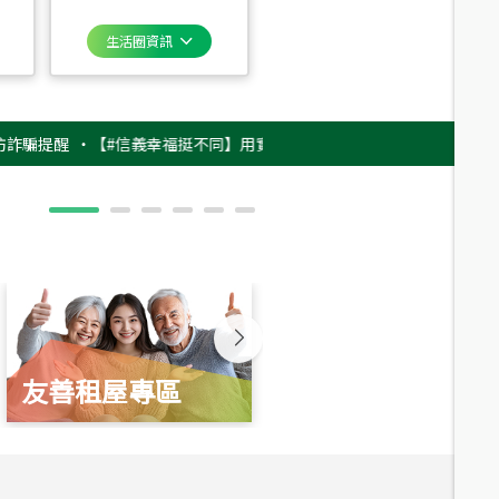
生活圈資訊
醒
‧
【#信義幸福挺不同】用實力，讓升職免抽號碼牌！最新雇主品牌影片上
友善租屋專區
新婚起家厝
總價