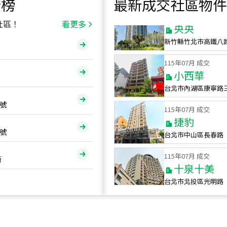
行榜
最新成交社區物件
115
年
07
月 成交
央央
社區！
看更多
新竹縣竹北市高鐵八
115
年
07
月 成交
小西華
台北市內湖區康寧路
115
年
07
月 成交
號
捷豹
台北市中山區長春路
號
115
年
07
月 成交
十泉十美
街
台北市北投區光明路
115
年
07
月 成交
四維天廈
新竹市新竹市四維路