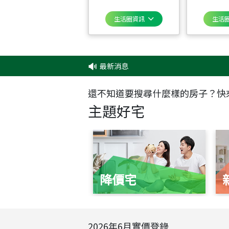
生活圈資訊
生活
最新消息
‧
✦
還不知道要搜尋什麼樣的房子？快
主題好宅
降價宅
2026
年
6
月實價登錄