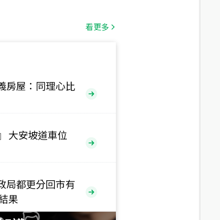
總價
1,808
萬
看更多
總價
530
萬
路二段
義房屋：同理心比
總價
5,800
萬
路
』 大安坡道車位
總價
1,938
萬
三段
政局都更分回市有
總價
售結果
1,350
萬