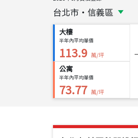
台北市
・
信義區
大樓
半年內平均單價
113.9
萬/坪
公寓
半年內平均單價
73.77
萬/坪