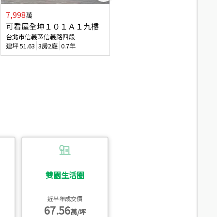
7,998
3,800
萬
萬
可看屋全坤１０１Ａ１九樓
信義區大空間美寓
台北市信義區信義路四段
台北市信義區大道路
建坪
51.63
3房2廳
0.7年
建坪
39.62
6房4廳(含加蓋)
51.9
雙園生活圈
近半年成交價
67.56
萬/坪