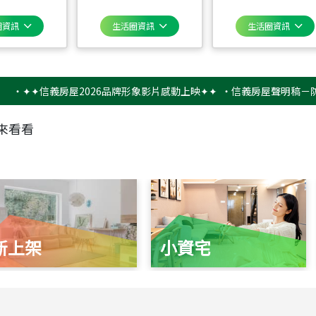
圈資訊
生活圈資訊
生活圈資訊
✦信義房屋2026品牌形象影片感動上映✦✦
‧
信義房屋聲明稿－防詐騙提
來看看
新上架
小資宅
115
年
07
月 成交