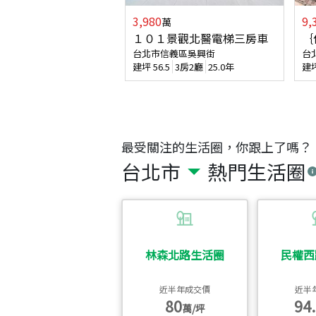
3,980
9,
萬
１０１景觀北醫電梯三房車
｛
台北市信義區吳興街
台
建坪
56.5
3房2廳
25.0年
建
最受關注的生活圈，你跟上了嗎？
台北市
熱門生活圈
林森北路生活圈
民權西
近半年成交價
近半
80
94.
萬/坪