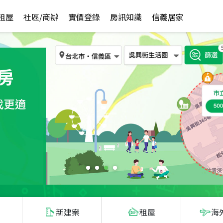
租屋
社區/商辦
實價登錄
房訊知識
信義居家
新建案
租屋
海