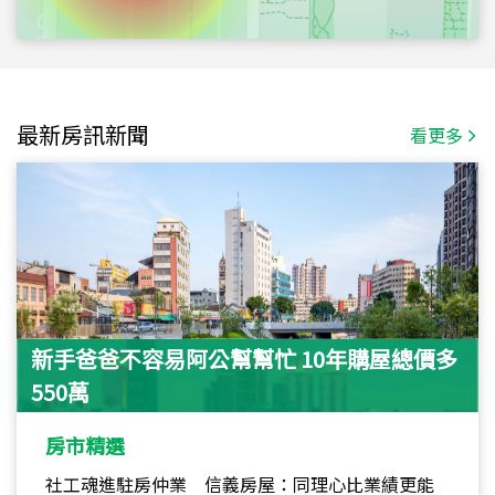
最新房訊新聞
看更多
新手爸爸不容易阿公幫幫忙 10年購屋總價多
550萬
房市精選
社工魂進駐房仲業 信義房屋：同理心比業績更能