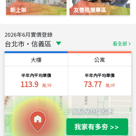
新上架
友善租屋專區
2026
年
6
月實價登錄
台北市
・
信義區
看全部
大樓
公寓
半年內平均單價
半年內平均單價
113.9
73.77
萬/坪
萬/坪