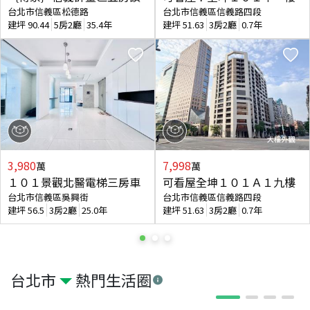
台北市信義區松德路
台北市信義區信義路四段
建坪
90.44
5房2廳
35.4年
建坪
51.63
3房2廳
0.7年
3,980
7,998
萬
萬
１０１景觀北醫電梯三房車
可看屋全坤１０１Ａ１九樓
台北市信義區吳興街
台北市信義區信義路四段
建坪
56.5
3房2廳
25.0年
建坪
51.63
3房2廳
0.7年
台北市
熱門生活圈