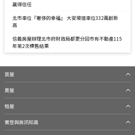
贏得信任
北市車位『奢侈的幸福』 大安坡道車位332萬創新
高
信義房屋辦理北市府財政局都更分回市有不動產115
年第2次標售結果
買屋
賣屋
租屋
實登與房訊知識