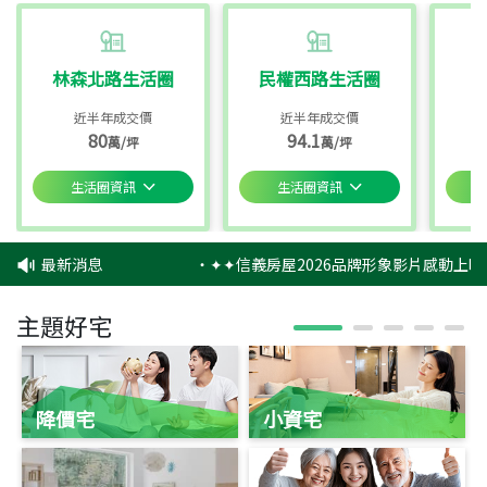
林森北路生活圈
民權西路生活圈
近半年成交價
近半年成交價
80
94.1
萬/坪
萬/坪
生活圈資訊
生活圈資訊
最新消息
‧
✦✦信義房屋2026品牌形象影片感動上映
主題好宅
降價宅
小資宅