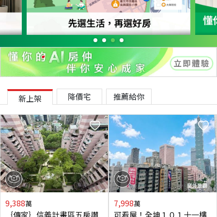
降價宅
推薦給你
新上架
9,388
7,998
萬
萬
｛傳家｝信義計畫區五房讚
可看屋！全坤１０１十一樓