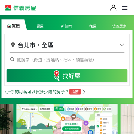
買屋
賣屋
新建案
租屋
信義居家
台北市
・
全區
找好屋
👉 你的月薪可以買多少錢的房子？
推薦