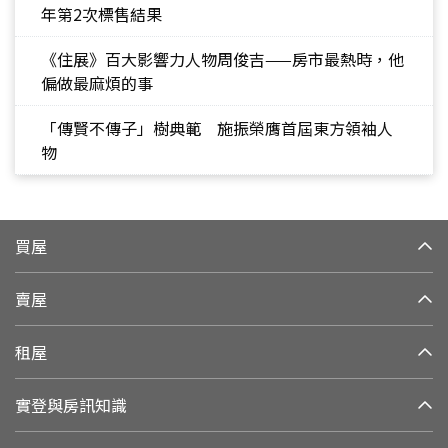
年第2次標售結果
《住展》百大影響力人物周俊吉——房市最熱時，他
偏做最麻煩的事
「傳賢不傳子」樹典範 施振榮膺首屆東方領袖人
物
買屋
賣屋
租屋
實登與房訊知識