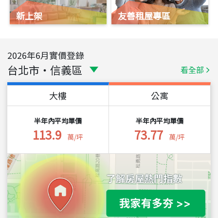
新上架
友善租屋專區
2026
年
6
月實價登錄
台北市
・
信義區
看全部
大樓
公寓
半年內平均單價
半年內平均單價
113.9
73.77
萬/坪
萬/坪