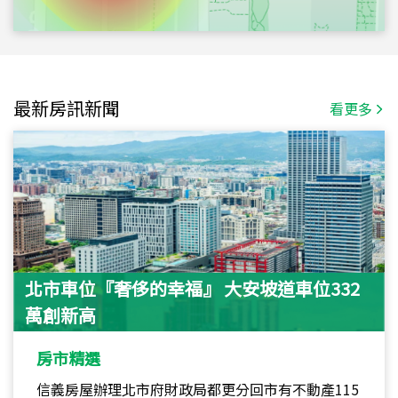
最新房訊新聞
看更多
北市車位『奢侈的幸福』 大安坡道車位332
萬創新高
房市精選
信義房屋辦理北市府財政局都更分回市有不動產115