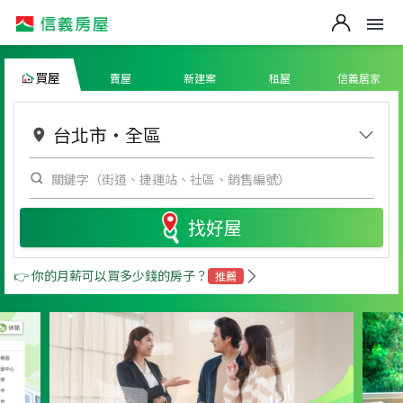
買屋
賣屋
新建案
租屋
信義居家
台北市
・
全區
找好屋
👉 你的月薪可以買多少錢的房子？
推薦