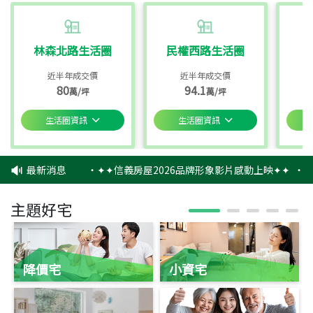
林森北路生活圈
民權西路生活圈
近半年成交價
近半年成交價
80
94.1
萬/坪
萬/坪
生活圈資訊
生活圈資訊
最新消息
‧
✦✦信義房屋2026品牌形象影片感動上映✦✦
‧
信
主題好宅
降價宅
小資宅