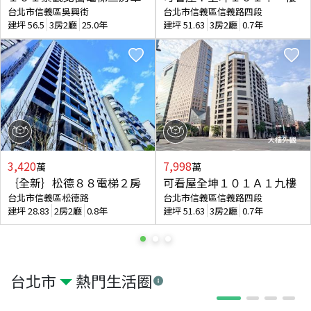
台北市信義區吳興街
台北市信義區信義路四段
建坪
56.5
3房2廳
25.0年
建坪
51.63
3房2廳
0.7年
3,420
7,998
萬
萬
｛全新｝松德８８電梯２房
可看屋全坤１０１Ａ１九樓
台北市信義區松德路
台北市信義區信義路四段
建坪
28.83
2房2廳
0.8年
建坪
51.63
3房2廳
0.7年
台北市
熱門生活圈