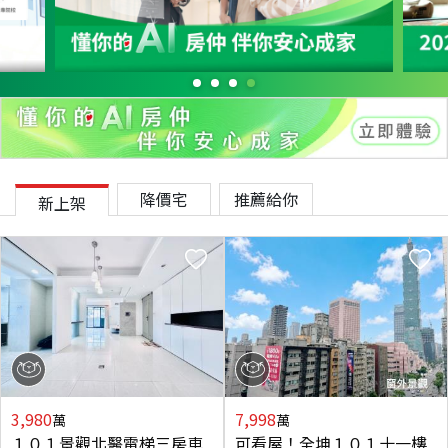
降價宅
推薦給你
新上架
3,980
7,998
萬
萬
１０１景觀北醫電梯三房車
可看屋！全坤１０１十一樓