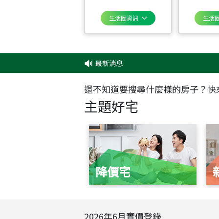
生活圈資訊
生活
最新消息
‧
還不知道要搜尋什麼樣的房子？快
主題好宅
降價宅
2026
年
6
月實價登錄