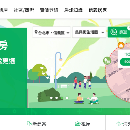
租屋
社區/商辦
實價登錄
房訊知識
信義居家
新建案
租屋
海