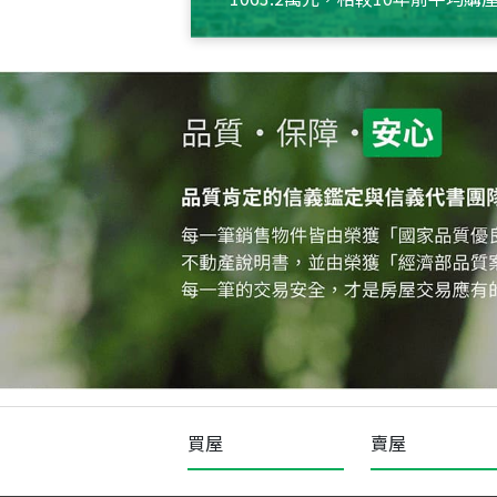
約550萬元，且貸款金額也多
買屋
賣屋