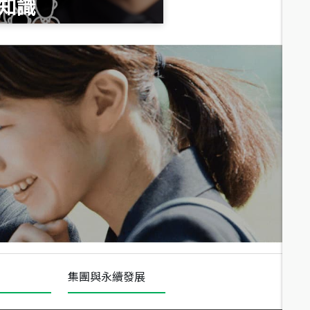
知識
總價
1,020
萬
總價
490
萬
總價
1,808
萬
集團與永續發展