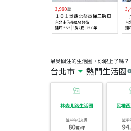
3,980
3,
萬
１０１景觀北醫電梯三房車
｛
台北市信義區吳興街
台
建坪
56.5
3房2廳
25.0年
建
最受關注的生活圈，你跟上了嗎？
台北市
熱門生活圈
林森北路生活圈
民權西
近半年成交價
近半
80
94.
萬/坪