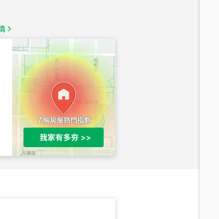
總價
1,350
萬
情
總價
1,020
萬
總價
490
萬
總價
1,808
萬
總價
530
萬
路二段