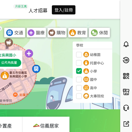
人才招募
登入/註冊
外置產
信義居家