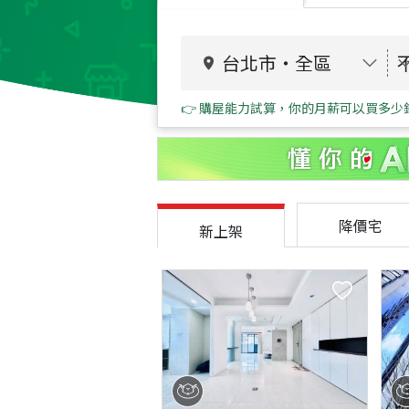
台北市
・
全區
👉 購屋能力試算，你的月薪可以買多少
降價宅
新上架