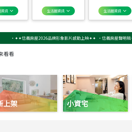
圈資訊
生活圈資訊
生活圈資訊
✦✦信義房屋2026品牌形象影片感動上映✦✦
‧
信義房屋聲明稿－防詐
來看看
新上架
小資宅