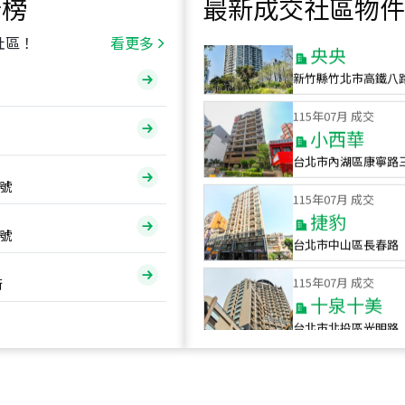
行榜
最新成交社區物件
115
年
07
月 成交
央央
社區！
看更多
新竹縣竹北市高鐵八
115
年
07
月 成交
小西華
台北市內湖區康寧路
115
年
07
月 成交
號
捷豹
台北市中山區長春路
號
115
年
07
月 成交
十泉十美
街
台北市北投區光明路
115
年
07
月 成交
四維天廈
新竹市新竹市四維路