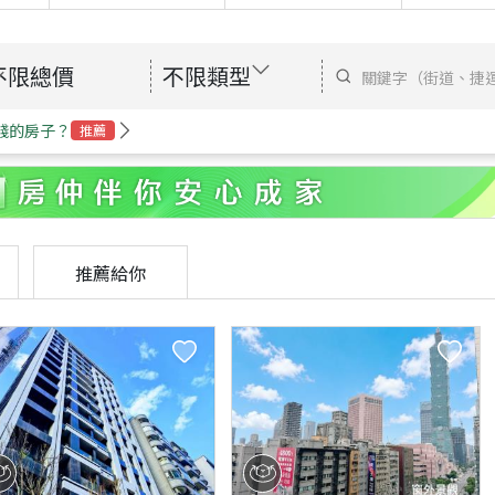
不限總價
不限類型
錢的房子？
推薦
推薦給你