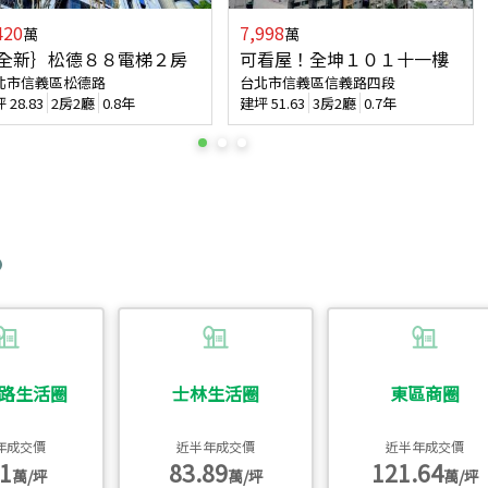
420
7,998
萬
萬
全新｝松德８８電梯２房
可看屋！全坤１０１十一樓
北市信義區松德路
台北市信義區信義路四段
坪
28.83
2房2廳
0.8年
建坪
51.63
3房2廳
0.7年
路生活圈
士林生活圈
東區商圈
年成交價
近半年成交價
近半年成交價
1
83.89
121.64
萬/坪
萬/坪
萬/坪