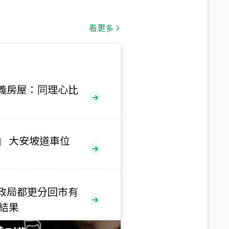
總價
1,808
萬
看更多
總價
530
萬
路二段
義房屋：同理心比
總價
5,800
萬
路
』 大安坡道車位
總價
1,938
萬
三段
政局都更分回市有
總價
售結果
1,350
萬