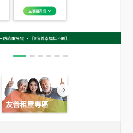
生活圈資訊
騙提醒
‧
【#信義幸福挺不同】用實力，讓升職免抽號碼牌！最新雇主品牌影片
友善租屋專區
新婚起家厝