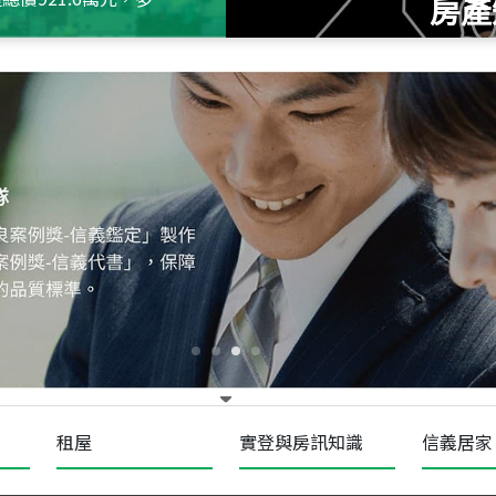
房產
115
年
07
月 成交
十泉十美
台北市北投區光明路
115
年
07
月 成交
四維天廈
新竹市新竹市四維路
115
年
07
月 成交
菁英典藏
新竹市新竹市慈祥路
租屋
實登與房訊知識
信義居家