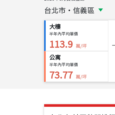
台北市
・
信義區
大樓
半年內平均單價
113.9
萬/坪
公寓
半年內平均單價
73.77
萬/坪