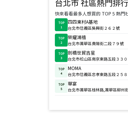
台北市
社區熱門排
快來看看最多人想買的 TOP 5 熱門
四四東村A基地
TOP
1
台北市信義區吳興街２６２號
榮耀鴻禧
TOP
2
台北市萬華區貴陽街二段７９號
劍橋世貿吉星
TOP
3
台北市松山區南京東路五段３３０
MOMA
TOP
4
台北市信義區忠孝東路五段２５８
華宴
TOP
5
台北市萬華區桂林路,萬華區柳州