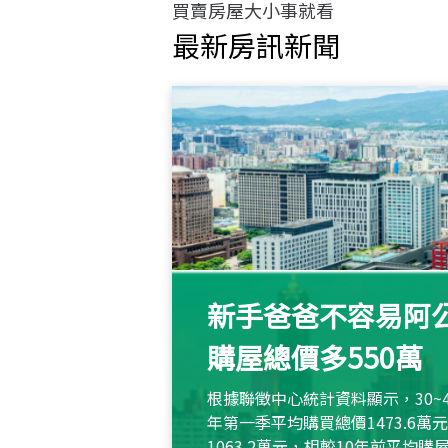
買賣房屋大小事就看
最新房訊新聞
新手爸爸不容易阿公
購屋總價多550萬
根據聯徵中心統計資料顯示，30~
年第一季平均購買總價1473.6
1063.2萬元，相較10年前平均購