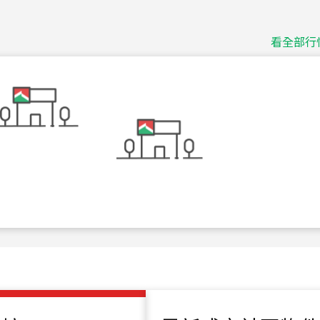
115
年
07
月 成交
捷豹
台北市中山區長春路
看全部行
115
年
07
月 成交
十泉十美
台北市北投區光明路
115
年
07
月 成交
四維天廈
新竹市新竹市四維路
115
年
07
月 成交
菁英典藏
新竹市新竹市慈祥路
115
年
07
月 成交
長隄
新北市永和區環河西