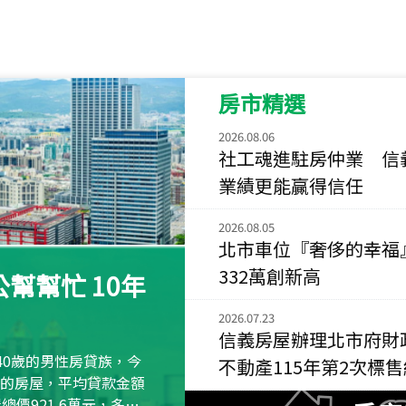
115
年
07
月 成交
菁英典藏
新竹市新竹市慈祥路
房市精選
115
年
07
月 成交
長隄
2026.08.06
新北市永和區環河西
社工魂進駐房仲業 信
業績更能贏得信任
115
年
07
月 成交
央央
2026.08.05
新竹縣竹北市高鐵八
北市車位『奢侈的幸福
332萬創新高
115
年
07
月 成交
幫幫忙 10年
小西華
台北市內湖區康寧路
2026.07.23
信義房屋辦理北市府財
115
年
07
月 成交
40歲的男性房貸族，今
不動產115年第2次標
捷豹
萬元的房屋，平均貸款金額
台北市中山區長春路
屋總價921.6萬元，多出