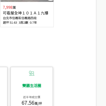
7,998
7,688
萬
萬
可看屋全坤１０１Ａ１九樓
專任全坤１０１邊間１３樓
台北市信義區信義路四段
台北市信義區信義路四段
建坪
51.63
3房2廳
0.7年
建坪
53
2廳2衛
0.7年
雙園生活圈
近半年成交價
67.56
萬/坪