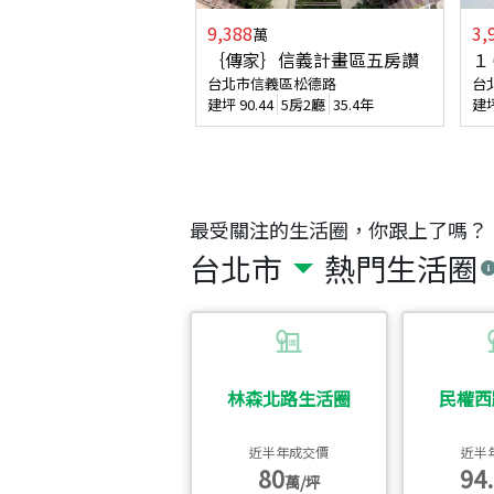
9,388
3,
萬
｛傳家｝信義計畫區五房讚
１
台北市信義區松德路
台
建坪
90.44
5房2廳
35.4年
建
最受關注的生活圈，你跟上了嗎？
台北市
熱門生活圈
林森北路生活圈
民權西
近半年成交價
近半
80
94.
萬/坪