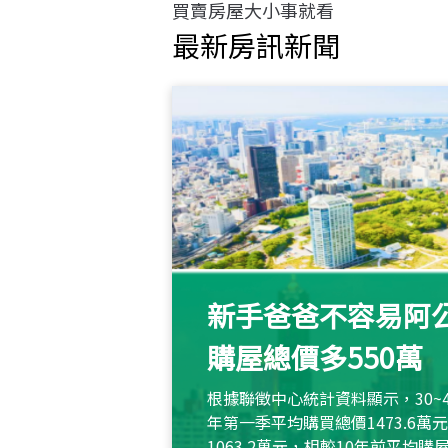
買賣房屋大小事就看
最新房訊新聞
新手爸爸不容易阿公
購屋總價多550萬
根據聯徵中心統計資料顯示，30~
年第一季平均購買總價1473.6
1063.2萬元，相較10年前平均購