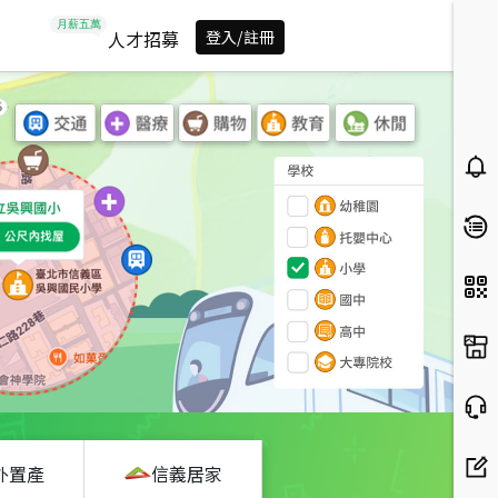
人才招募
登入/註冊
外置產
信義居家