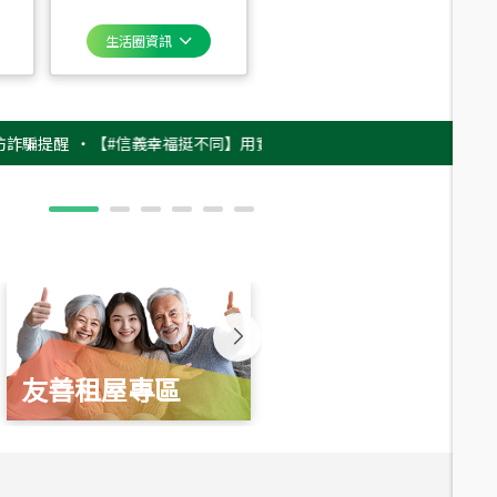
生活圈資訊
醒
‧
【#信義幸福挺不同】用實力，讓升職免抽號碼牌！最新雇主品牌影片上
友善租屋專區
新婚起家厝