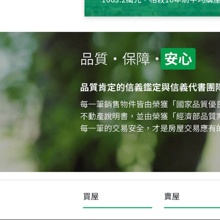
約550萬元，且貸款金額也多
買屋
賣屋