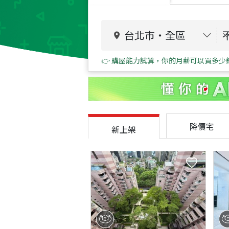
台北市
・
全區
👉 購屋能力試算，你的月薪可以買多少
降價宅
新上架