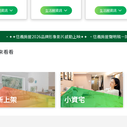
圈資訊
生活圈資訊
生活圈資訊
✦信義房屋2026品牌形象影片感動上映✦✦
‧
信義房屋聲明稿－防詐騙提
來看看
新上架
小資宅