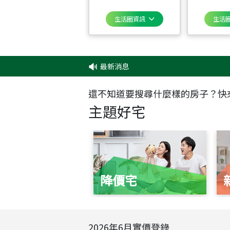
生活圈資訊
生活
最新消息
‧
✦
還不知道要搜尋什麼樣的房子？快
主題好宅
降價宅
2026
年
6
月實價登錄