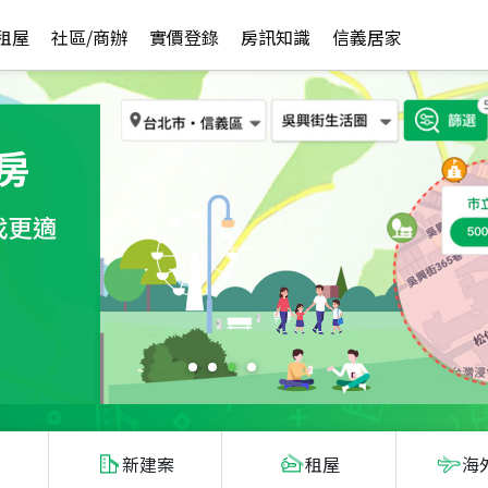
租屋
社區/商辦
實價登錄
房訊知識
信義居家
新建案
租屋
海