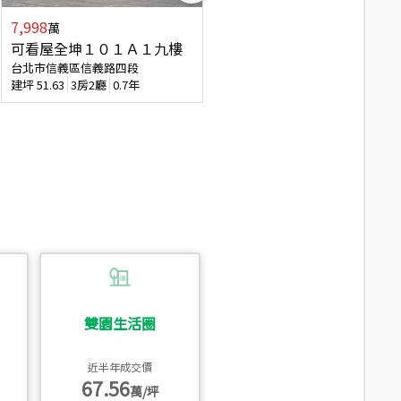
7,998
3,800
萬
萬
可看屋全坤１０１Ａ１九樓
信義區大空間美寓
台北市信義區信義路四段
台北市信義區大道路
建坪
51.63
3房2廳
0.7年
建坪
39.62
6房4廳(含加蓋)
51.9
雙園生活圈
近半年成交價
67.56
萬/坪