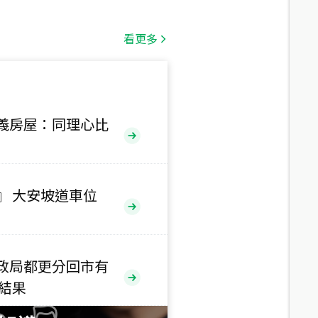
總價
1,808
萬
看更多
總價
530
萬
路二段
義房屋：同理心比
總價
5,800
萬
路
』 大安坡道車位
總價
1,938
萬
三段
政局都更分回市有
總價
售結果
1,350
萬