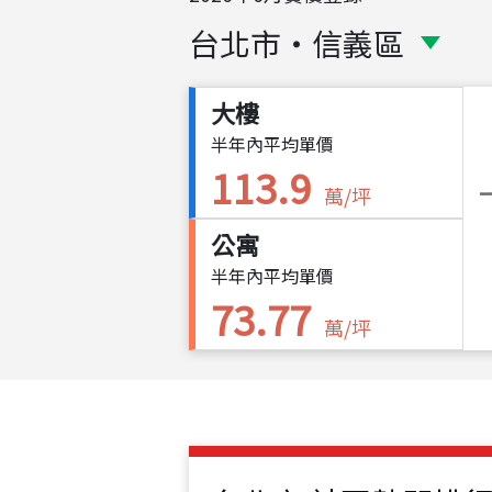
台北市
・
信義區
大樓
半年內平均單價
113.9
萬/坪
公寓
半年內平均單價
73.77
萬/坪