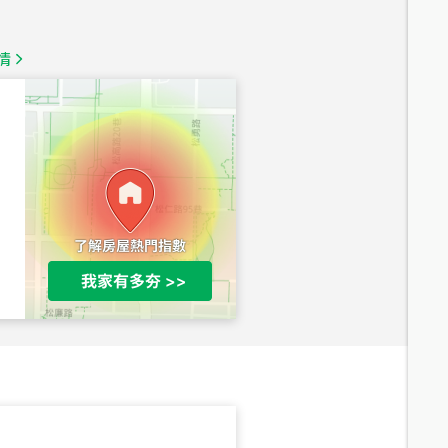
總價
1,350
萬
情
總價
1,020
萬
總價
490
萬
總價
1,808
萬
總價
530
萬
路二段