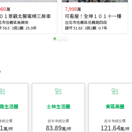
980
7,998
萬
萬
０１景觀北醫電梯三房車
可看屋！全坤１０１十一樓
北市信義區吳興街
台北市信義區信義路四段
坪
56.5
3房2廳
25.0年
建坪
51.63
3房2廳
0.7年
路生活圈
士林生活圈
東區商圈
年成交價
近半年成交價
近半年成交價
1
83.89
121.64
萬/坪
萬/坪
萬/坪