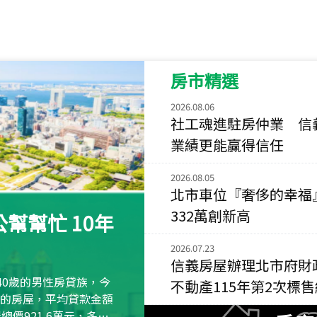
115
年
07
月 成交
菁英典藏
新竹市新竹市慈祥路
房市精選
115
年
07
月 成交
長隄
2026.08.06
新北市永和區環河西
社工魂進駐房仲業 信
業績更能贏得信任
115
年
07
月 成交
央央
2026.08.05
新竹縣竹北市高鐵八
北市車位『奢侈的幸福
332萬創新高
115
年
07
月 成交
幫幫忙 10年
小西華
台北市內湖區康寧路
2026.07.23
信義房屋辦理北市府財
115
年
07
月 成交
40歲的男性房貸族，今
不動產115年第2次標
捷豹
萬元的房屋，平均貸款金額
台北市中山區長春路
屋總價921.6萬元，多出