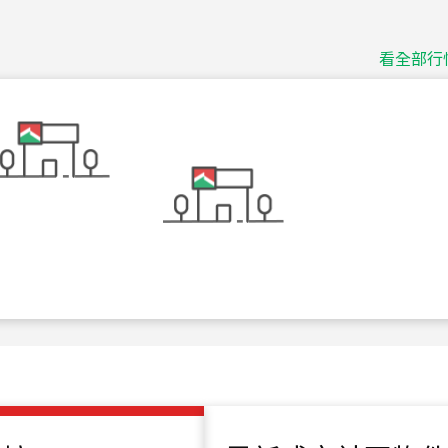
115
年
07
月 成交
捷豹
台北市中山區長春路
看全部行
115
年
07
月 成交
十泉十美
台北市北投區光明路
115
年
07
月 成交
四維天廈
新竹市新竹市四維路
115
年
07
月 成交
菁英典藏
新竹市新竹市慈祥路
115
年
07
月 成交
長隄
新北市永和區環河西