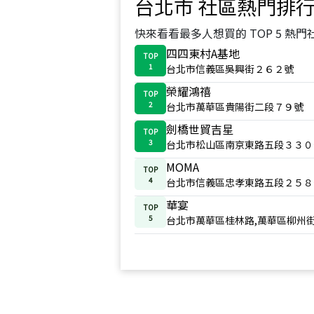
台北市
社區熱門排
快來看看最多人想買的 TOP 5 熱門
四四東村A基地
TOP
1
台北市信義區吳興街２６２號
榮耀鴻禧
TOP
2
台北市萬華區貴陽街二段７９號
劍橋世貿吉星
TOP
3
台北市松山區南京東路五段３３０
MOMA
TOP
4
台北市信義區忠孝東路五段２５８
華宴
TOP
5
台北市萬華區桂林路,萬華區柳州