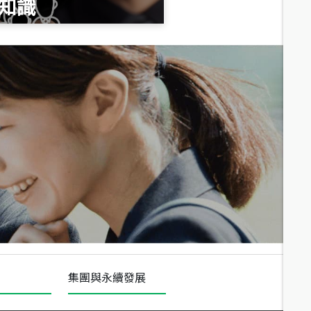
知識
總價
1,020
萬
總價
490
萬
總價
1,808
萬
集團與永續發展