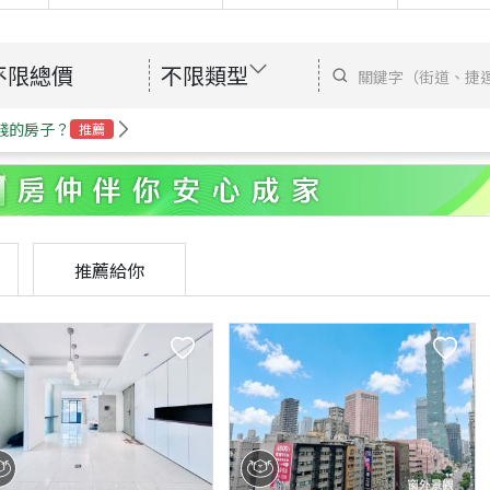
不限總價
不限類型
錢的房子？
推薦
推薦給你