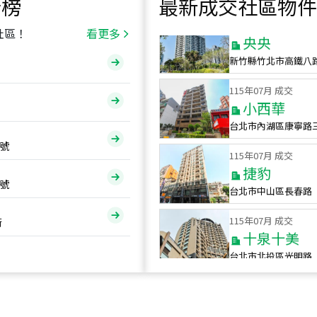
行榜
最新成交社區物件
115
年
07
月 成交
央央
社區！
看更多
新竹縣竹北市高鐵八
115
年
07
月 成交
小西華
台北市內湖區康寧路
115
年
07
月 成交
號
捷豹
台北市中山區長春路
號
115
年
07
月 成交
十泉十美
街
台北市北投區光明路
115
年
07
月 成交
四維天廈
新竹市新竹市四維路