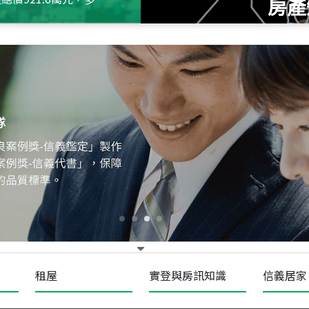
房產
115
年
07
月 成交
十泉十美
台北市北投區光明路
115
年
07
月 成交
四維天廈
新竹市新竹市四維路
115
年
07
月 成交
菁英典藏
新竹市新竹市慈祥路
租屋
實登與房訊知識
信義居家