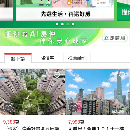
降價宅
推薦給你
新上架
9,388
7,998
萬
萬
｛傳家｝信義計畫區五房讚
可看屋！全坤１０１十一樓