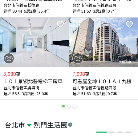
台北市信義區松德路
台北市信義區信義路四段
建坪
90.44
5房2廳
35.4年
建坪
51.63
3房2廳
0.7年
3,980
7,998
萬
萬
１０１景觀北醫電梯三房車
可看屋全坤１０１Ａ１九樓
台北市信義區吳興街
台北市信義區信義路四段
建坪
56.5
3房2廳
25.0年
建坪
51.63
3房2廳
0.7年
台北市
熱門生活圈