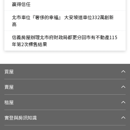
贏得信任
北市車位『奢侈的幸福』 大安坡道車位332萬創新
高
信義房屋辦理北市府財政局都更分回市有不動產115
年第2次標售結果
買屋
賣屋
租屋
實登與房訊知識