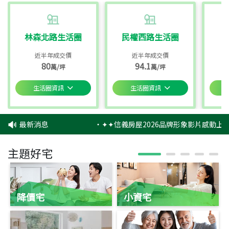
林森北路生活圈
民權西路生活圈
近半年成交價
近半年成交價
80
94.1
萬/坪
萬/坪
生活圈資訊
生活圈資訊
最新消息
‧
✦✦信義房屋2026品牌形象影片感動上映
主題好宅
降價宅
小資宅