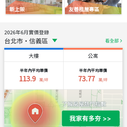
新上架
友善租屋專區
2026
年
6
月實價登錄
台北市
・
信義區
看全部
大樓
公寓
半年內平均單價
半年內平均單價
113.9
73.77
萬/坪
萬/坪