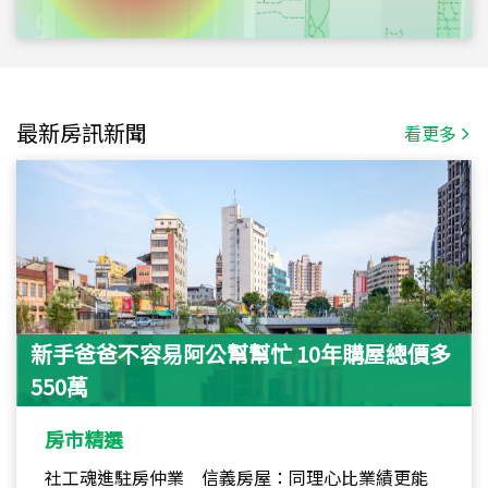
最新房訊新聞
看更多
新手爸爸不容易阿公幫幫忙 10年購屋總價多
550萬
房市精選
社工魂進駐房仲業 信義房屋：同理心比業績更能