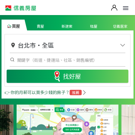
買屋
賣屋
新建案
租屋
信義居家
台北市
・
全區
找好屋
👉 你的月薪可以買多少錢的房子？
推薦