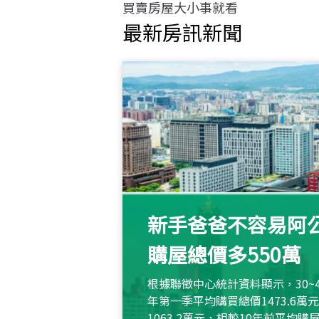
買賣房屋大小事就看
最新房訊新聞
新手爸爸不容易阿公
購屋總價多550萬
根據聯徵中心統計資料顯示，30~
年第一季平均購買總價1473.6
1063.2萬元，相較10年前平均購