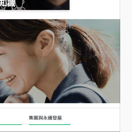
知識
總價
1,020
萬
總價
490
萬
總價
1,808
萬
集團與永續發展