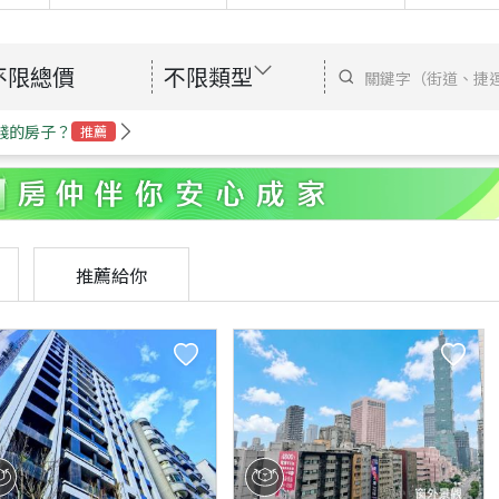
不限總價
不限類型
錢的房子？
推薦
推薦給你