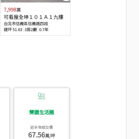
7,998
7,688
萬
萬
可看屋全坤１０１Ａ１九樓
專任全坤１０１邊間１３樓
台北市信義區信義路四段
台北市信義區信義路四段
建坪
51.63
3房2廳
0.7年
建坪
53
2廳2衛
0.7年
雙園生活圈
近半年成交價
67.56
萬/坪