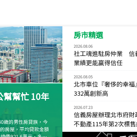
115
年
07
月 成交
菁英典藏
新竹市新竹市慈祥路
房市精選
115
年
07
月 成交
長隄
2026.08.06
新北市永和區環河西
社工魂進駐房仲業 信
業績更能贏得信任
115
年
07
月 成交
央央
2026.08.05
新竹縣竹北市高鐵八
北市車位『奢侈的幸福
115
年
07
月 成交
332萬創新高
幫幫忙 10年
小西華
台北市內湖區康寧路
2026.07.23
信義房屋辦理北市府財
115
年
07
月 成交
40歲的男性房貸族，今
不動產115年第2次標
捷豹
萬元的房屋，平均貸款金額
台北市中山區長春路
屋總價921.6萬元，多出