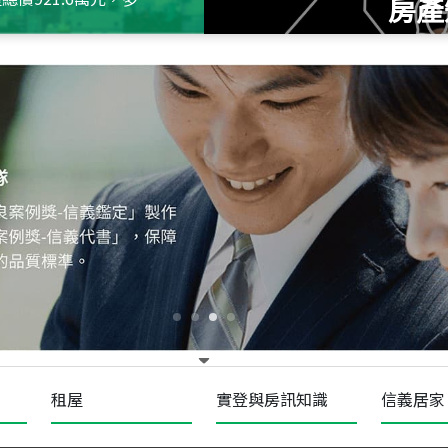
房產
115
年
07
月 成交
十泉十美
台北市北投區光明路
115
年
07
月 成交
四維天廈
新竹市新竹市四維路
115
年
07
月 成交
菁英典藏
新竹市新竹市慈祥路
租屋
實登與房訊知識
信義居家