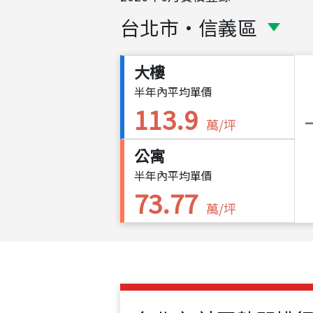
台北市
・
信義區
大樓
半年內平均單價
113.9
萬/坪
公寓
半年內平均單價
73.77
萬/坪