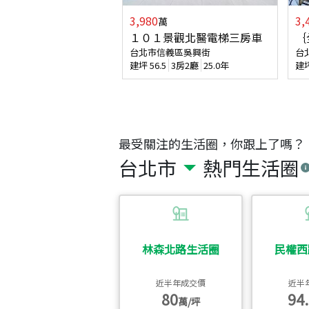
3,980
3,
萬
１０１景觀北醫電梯三房車
｛
台北市信義區吳興街
台
建坪
56.5
3房2廳
25.0年
建
最受關注的生活圈，你跟上了嗎？
台北市
熱門生活圈
林森北路生活圈
民權西
近半年成交價
近半
80
94.
萬/坪