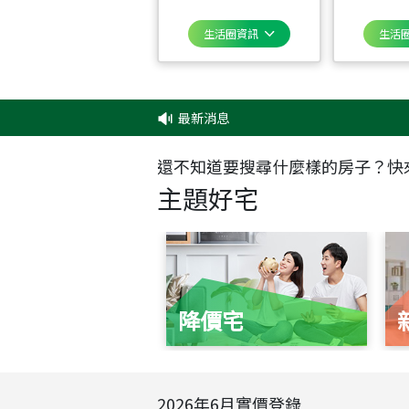
生活圈資訊
生活
最新消息
‧
還不知道要搜尋什麼樣的房子？快
主題好宅
降價宅
2026
年
6
月實價登錄