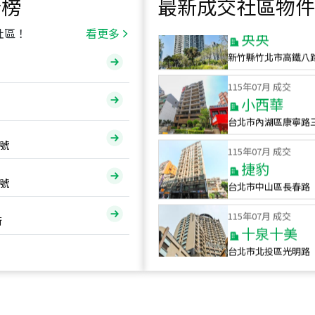
行榜
最新成交社區物件
115
年
07
月 成交
央央
社區！
看更多
新竹縣竹北市高鐵八
115
年
07
月 成交
小西華
台北市內湖區康寧路
115
年
07
月 成交
號
捷豹
台北市中山區長春路
號
115
年
07
月 成交
十泉十美
街
台北市北投區光明路
115
年
07
月 成交
四維天廈
新竹市新竹市四維路