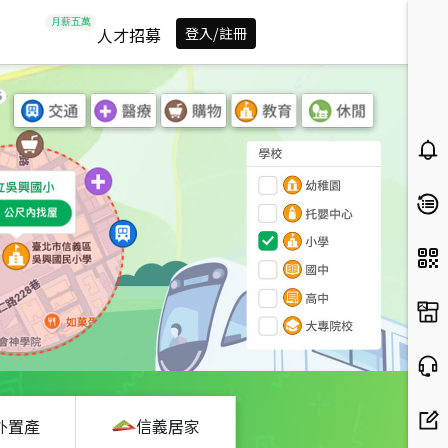
人才招募
登入/註冊
外置產
信義居家