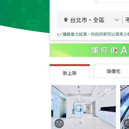
台北市
・
全區
👉 購屋能力試算，你的月薪可以買多少
降價宅
新上架