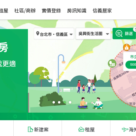
租屋
社區/商辦
實價登錄
房訊知識
信義居家
新建案
租屋
海