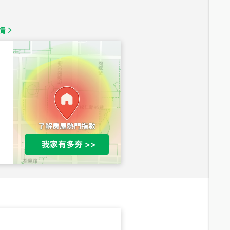
1,350
萬
情
總價
1,020
萬
總價
490
萬
總價
1,808
萬
總價
530
萬
路二段