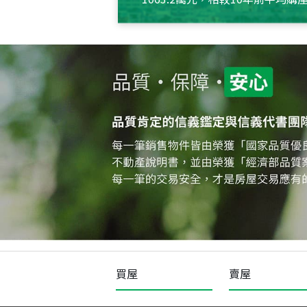
約550萬元，且貸款金額也多
買屋
賣屋