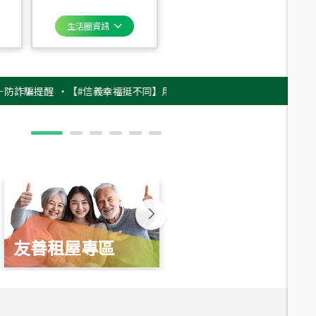
生活圈資訊
提醒
‧
【#信義幸福挺不同】用實力，讓升職免抽號碼牌！最新雇主品牌影片
友善租屋專區
新婚起家厝
總價