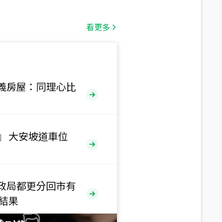
總價
1,808
萬
看更多
總價
530
萬
路二段
義房屋：同理心比
總價
5,800
萬
路
』 大安坡道車位
總價
1,938
萬
三段
政局都更分回市有
總價
售結果
1,350
萬