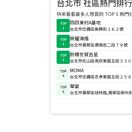
台北市
社區熱門排
快來看看最多人想買的 TOP 5 熱門
四四東村A基地
TOP
1
台北市信義區吳興街２６２號
榮耀鴻禧
TOP
2
台北市萬華區貴陽街二段７９號
劍橋世貿吉星
TOP
3
台北市松山區南京東路五段３３０
MOMA
TOP
4
台北市信義區忠孝東路五段２５８
華宴
TOP
5
台北市萬華區桂林路,萬華區柳州