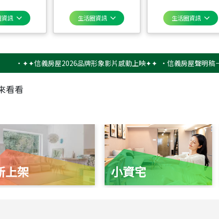
圈資訊
生活圈資訊
生活圈資訊
✦✦信義房屋2026品牌形象影片感動上映✦✦
‧
信義房屋聲明稿－防詐騙
來看看
新上架
小資宅
115
年
07
月 成交