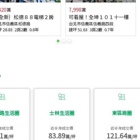
420
7,998
萬
萬
全新｝松德８８電梯２房
可看屋！全坤１０１十一樓
北市信義區松德路
台北市信義區信義路四段
坪
28.83
2房2廳
0.8年
建坪
51.63
3房2廳
0.7年
路生活圈
士林生活圈
東區商圈
年成交價
近半年成交價
近半年成交價
1
83.89
121.64
萬/坪
萬/坪
萬/坪