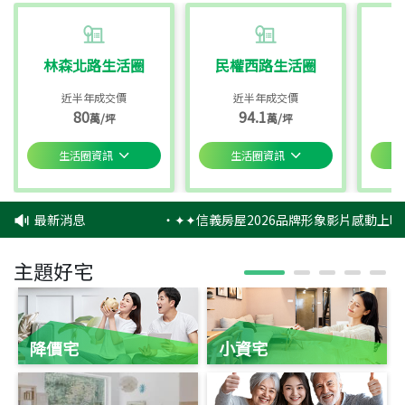
林森北路生活圈
民權西路生活圈
近半年成交價
近半年成交價
80
94.1
萬/坪
萬/坪
生活圈資訊
生活圈資訊
最新消息
‧
✦✦信義房屋2026品牌形象影片感動上映
主題好宅
降價宅
小資宅