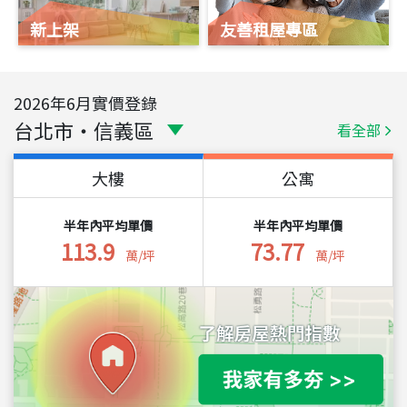
新上架
友善租屋專區
2026
年
6
月實價登錄
台北市
・
信義區
看全部
大樓
公寓
半年內平均單價
半年內平均單價
113.9
73.77
萬/坪
萬/坪