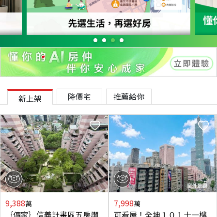
降價宅
推薦給你
新上架
9,388
7,998
萬
萬
｛傳家｝信義計畫區五房讚
可看屋！全坤１０１十一樓