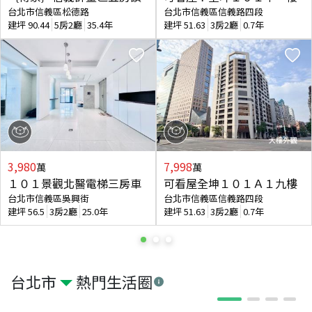
台北市信義區松德路
台北市信義區信義路四段
建坪
90.44
5房2廳
35.4年
建坪
51.63
3房2廳
0.7年
3,980
7,998
萬
萬
１０１景觀北醫電梯三房車
可看屋全坤１０１Ａ１九樓
台北市信義區吳興街
台北市信義區信義路四段
建坪
56.5
3房2廳
25.0年
建坪
51.63
3房2廳
0.7年
台北市
熱門生活圈