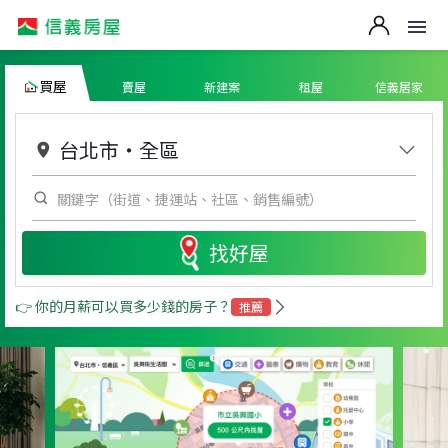
買屋
賣屋
新建案
租屋
信義居家
台北市
・
全區
找好屋
👉 你的月薪可以買多少錢的房子？
推薦