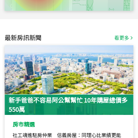
最新房訊新聞
看更多
新手爸爸不容易阿公幫幫忙 10年購屋總價多
550萬
房市精選
社工魂進駐房仲業 信義房屋：同理心比業績更能