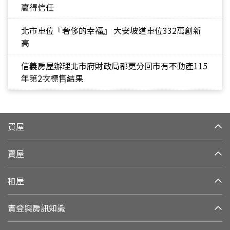
贏得信任
北市車位『奢侈的幸福』 大安坡道車位332萬創新
高
信義房屋辦理北市府財政局都更分回市有不動產115
年第2次標售結果
買屋
賣屋
租屋
實登與房訊知識