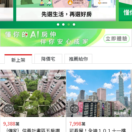
降價宅
推薦給你
新上架
9,388
7,998
萬
萬
｛傳家｝信義計畫區五房讚
可看屋！全坤１０１十一樓