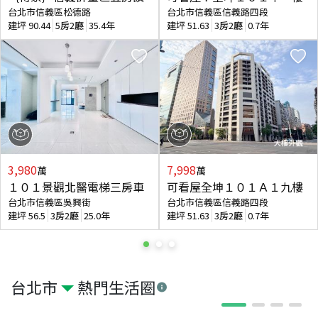
台北市信義區松德路
台北市信義區信義路四段
建坪
90.44
5房2廳
35.4年
建坪
51.63
3房2廳
0.7年
3,980
7,998
萬
萬
１０１景觀北醫電梯三房車
可看屋全坤１０１Ａ１九樓
台北市信義區吳興街
台北市信義區信義路四段
建坪
56.5
3房2廳
25.0年
建坪
51.63
3房2廳
0.7年
台北市
熱門生活圈