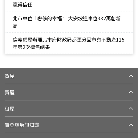
贏得信任
北市車位『奢侈的幸福』 大安坡道車位332萬創新
高
信義房屋辦理北市府財政局都更分回市有不動產115
年第2次標售結果
買屋
賣屋
租屋
實登與房訊知識