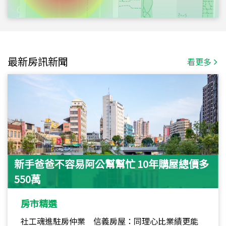
最新房訊新聞
看更多
新手爸爸不容易阿公幫幫忙 10年購屋總價多
550萬
房市精選
社工魂進駐房仲業 信義房屋：同理心比業績更能