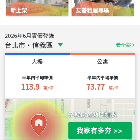
新上架
友善租屋專區
2026
年
6
月實價登錄
台北市
・
信義區
看全部
大樓
公寓
半年內平均單價
半年內平均單價
113.9
73.77
萬/坪
萬/坪