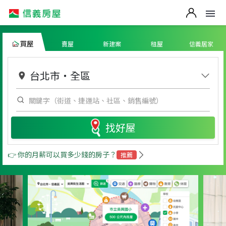
買屋
賣屋
新建案
租屋
信義居家
台北市
・
全區
找好屋
👉 你的月薪可以買多少錢的房子？
推薦