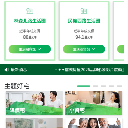
林森北路生活圈
民權西路生活圈
近半年成交價
近半年成交價
80
94.1
萬/坪
萬/坪
生活圈資訊
生活圈資訊
最新消息
‧
✦✦信義房屋2026品牌形象影片感動上映
主題好宅
降價宅
小資宅