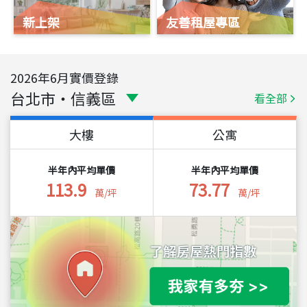
新上架
友善租屋專區
2026
年
6
月實價登錄
台北市
・
信義區
看全部
大樓
公寓
半年內平均單價
半年內平均單價
113.9
73.77
萬/坪
萬/坪