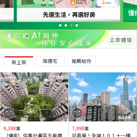
降價宅
推薦給你
新上架
9,388
7,998
萬
萬
｛傳家｝信義計畫區五房讚
可看屋！全坤１０１十一樓