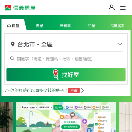
買屋
賣屋
新建案
租屋
信義居家
台北市
・
全區
找好屋
👉 你的月薪可以買多少錢的房子？
推薦