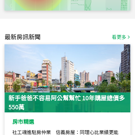
最新房訊新聞
看更多
新手爸爸不容易阿公幫幫忙 10年購屋總價多
550萬
房市精選
社工魂進駐房仲業 信義房屋：同理心比業績更能