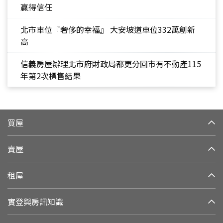
贏得信任
北市車位『奢侈的幸福』 大安坡道車位332萬創新
高
信義房屋辦理北市府財政局都更分回市有不動產115
年第2次標售結果
買屋
賣屋
租屋
實登與房訊知識