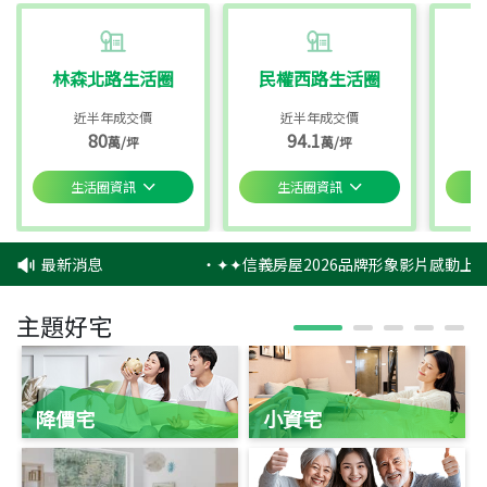
林森北路生活圈
民權西路生活圈
近半年成交價
近半年成交價
80
94.1
萬/坪
萬/坪
生活圈資訊
生活圈資訊
最新消息
‧
✦✦信義房屋2026品牌形象影片感動上映
主題好宅
降價宅
小資宅