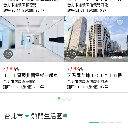
台北市信義區松德路
台北市信義區信義路四段
建坪
90.44
5房2廳
35.4年
建坪
51.63
3房2廳
0.7年
3,980
7,998
萬
萬
１０１景觀北醫電梯三房車
可看屋全坤１０１Ａ１九樓
台北市信義區吳興街
台北市信義區信義路四段
建坪
56.5
3房2廳
25.0年
建坪
51.63
3房2廳
0.7年
台北市
熱門生活圈