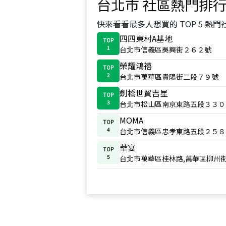
台北市
社區熱門排
快來看看最多人想買的 TOP 5 熱門
四四東村A基地
TOP
1
台北市信義區吳興街２６２號
榮耀鴻禧
TOP
2
台北市萬華區貴陽街二段７９號
劍橋世貿吉星
TOP
3
台北市松山區南京東路五段３３０
MOMA
TOP
4
台北市信義區忠孝東路五段２５８
華宴
TOP
5
台北市萬華區桂林路,萬華區柳州