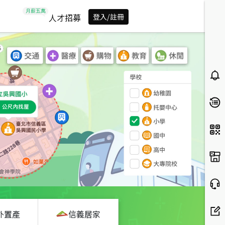
人才招募
登入/註冊
外置產
信義居家