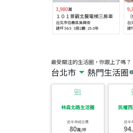
3,980
9,
萬
１０１景觀北醫電梯三房車
｛
台北市信義區吳興街
台
建坪
56.5
3房2廳
25.0年
建
最受關注的生活圈，你跟上了嗎？
台北市
熱門生活圈
林森北路生活圈
民權西
近半年成交價
近半
80
94.
萬/坪