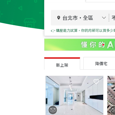
台北市
・
全區
👉 購屋能力試算，你的月薪可以買多少
降價宅
新上架