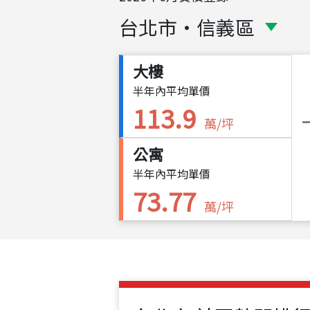
台北市
・
信義區
大樓
半年內平均單價
113.9
萬/坪
公寓
半年內平均單價
73.77
萬/坪