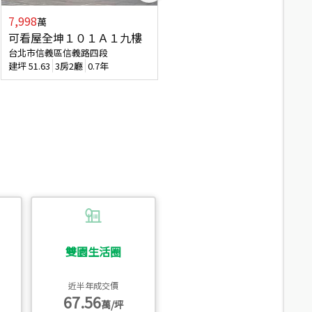
7,998
3,800
萬
萬
可看屋全坤１０１Ａ１九樓
信義區大空間美寓
台北市信義區信義路四段
台北市信義區大道路
建坪
51.63
3房2廳
0.7年
建坪
39.62
6房4廳(含加蓋)
51.9
雙園生活圈
近半年成交價
67.56
萬/坪