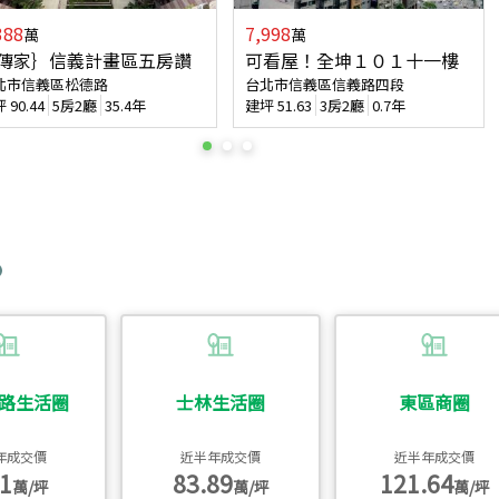
388
7,998
萬
萬
傳家｝信義計畫區五房讚
可看屋！全坤１０１十一樓
北市信義區松德路
台北市信義區信義路四段
坪
90.44
5房2廳
35.4年
建坪
51.63
3房2廳
0.7年
路生活圈
士林生活圈
東區商圈
年成交價
近半年成交價
近半年成交價
1
83.89
121.64
萬/坪
萬/坪
萬/坪