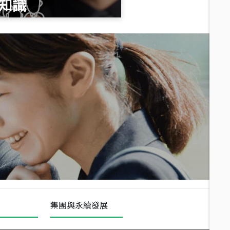
知識
總價
1,020
萬
總價
490
萬
總價
1,808
萬
集團與永續發展