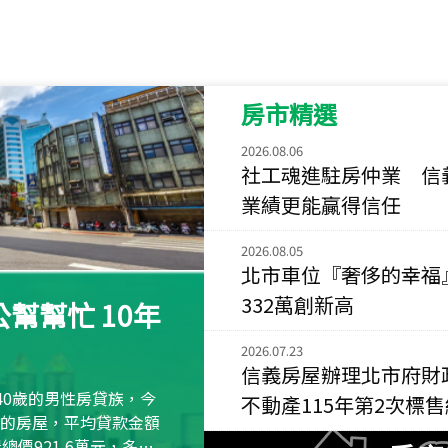
115
年
07
月 成交
菁英典藏
新竹市新竹市慈祥路
房市精選
115
年
07
月 成交
長隄
2026.08.06
新北市永和區環河西
社工魂進駐房仲業 信
業績更能贏得信任
115
年
07
月 成交
央央
2026.08.05
新竹縣竹北市高鐵八
北市車位『奢侈的幸福
115
年
07
月 成交
332萬創新高
幫幫忙 10年
小西華
台北市內湖區康寧路
2026.07.23
信義房屋辦理北市府財
115
年
07
月 成交
40歲的男性房貸族，今
不動產115年第2次標
捷豹
萬元的房屋，平均貸款金額
台北市中山區長春路
屋總價921.6萬元，多出