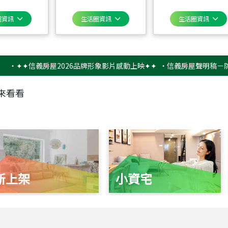
圈資訊
生活圈資訊
生活圈資訊
✦信義房屋2026品牌形象影片感動上映✦✦
‧
信義房屋聲明稿－防詐騙提
來看看
新上架
小資宅
115
年
07
月 成交