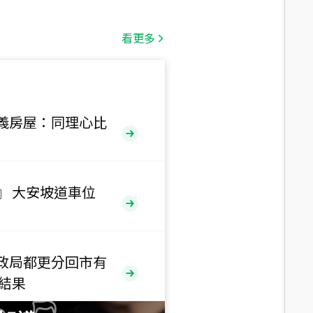
總價
1,808
萬
看更多
總價
530
萬
路二段
義房屋：同理心比
總價
5,800
萬
路
』 大安坡道車位
總價
1,938
萬
三段
政局都更分回市有
總價
售結果
1,350
萬