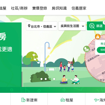
租屋
社區/商辦
實價登錄
房訊知識
信義居家
新建案
租屋
海