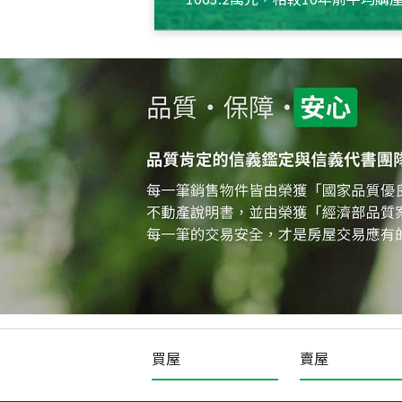
約550萬元，且貸款金額也多
買屋
賣屋