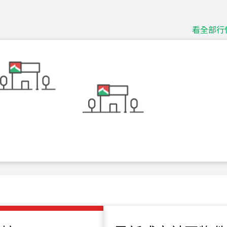
捷豹
台北市中山區長春路
看全部行
115
年
07
月 成交
十泉十美
台北市北投區光明路
115
年
07
月 成交
四維天廈
新竹市新竹市四維路
115
年
07
月 成交
菁英典藏
新竹市新竹市慈祥路
115
年
07
月 成交
長隄
新北市永和區環河西