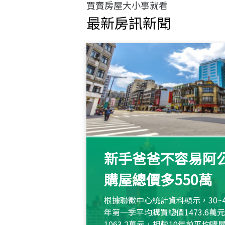
買賣房屋大小事就看
最新房訊新聞
新手爸爸不容易阿公
購屋總價多550萬
根據聯徵中心統計資料顯示，30~
年第一季平均購買總價1473.6
1063.2萬元，相較10年前平均購