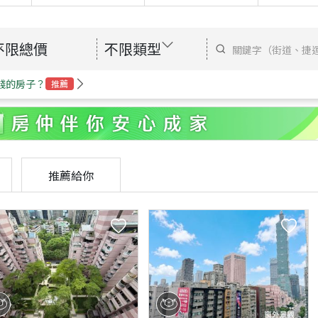
不限總價
不限類型
錢的房子？
推薦
推薦給你