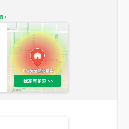
1,350
萬
情
總價
1,020
萬
總價
490
萬
總價
1,808
萬
總價
530
萬
路二段