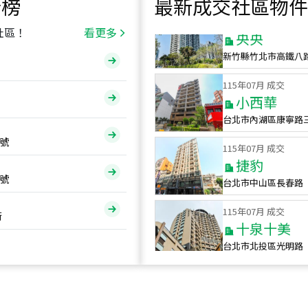
行榜
最新成交社區物件
115
年
07
月 成交
央央
社區！
看更多
新竹縣竹北市高鐵八
115
年
07
月 成交
小西華
台北市內湖區康寧路
115
年
07
月 成交
號
捷豹
台北市中山區長春路
號
115
年
07
月 成交
十泉十美
街
台北市北投區光明路
115
年
07
月 成交
四維天廈
新竹市新竹市四維路