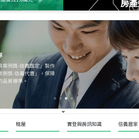
房產
115
年
07
月 成交
十泉十美
台北市北投區光明路
115
年
07
月 成交
四維天廈
新竹市新竹市四維路
115
年
07
月 成交
菁英典藏
新竹市新竹市慈祥路
租屋
實登與房訊知識
信義居家