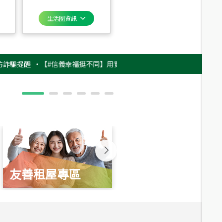
生活圈資訊
醒
‧
【#信義幸福挺不同】用實力，讓升職免抽號碼牌！最新雇主品牌影片上
友善租屋專區
新婚起家厝
總價