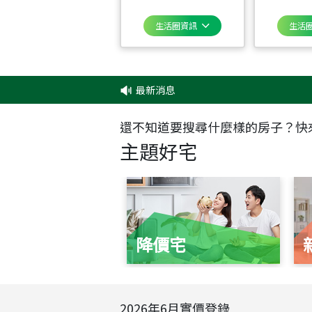
生活圈資訊
生活
最新消息
‧
✦
還不知道要搜尋什麼樣的房子？快
主題好宅
降價宅
2026
年
6
月實價登錄