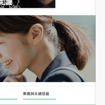
知識
總價
1,020
萬
總價
490
萬
總價
1,808
萬
集團與永續發展