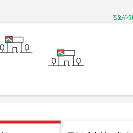
捷豹
台北市中山區長春路
看全部行
115
年
07
月 成交
十泉十美
台北市北投區光明路
115
年
07
月 成交
四維天廈
新竹市新竹市四維路
115
年
07
月 成交
菁英典藏
新竹市新竹市慈祥路
115
年
07
月 成交
長隄
新北市永和區環河西