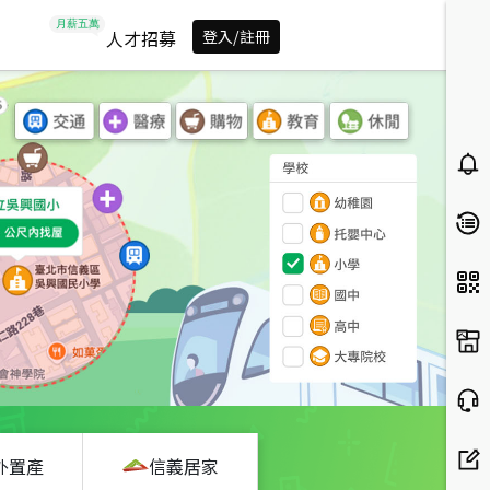
人才招募
登入/註冊
外置產
信義居家