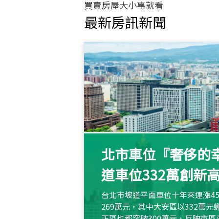
買賣房屋大小事就看
最新房訊新聞
北市車位『奢侈的幸
道車位332萬創新
台北市坡道平面車位十年來連漲45
269萬元，其中大安區以332萬
正區也都突破300萬元，反映市