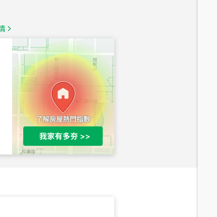
1,350
萬
情
總價
1,020
萬
總價
490
萬
總價
1,808
萬
總價
530
萬
路二段