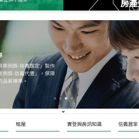
房產
115
年
07
月 成交
十泉十美
台北市北投區光明路
115
年
07
月 成交
四維天廈
新竹市新竹市四維路
115
年
07
月 成交
菁英典藏
新竹市新竹市慈祥路
租屋
實登與房訊知識
信義居家