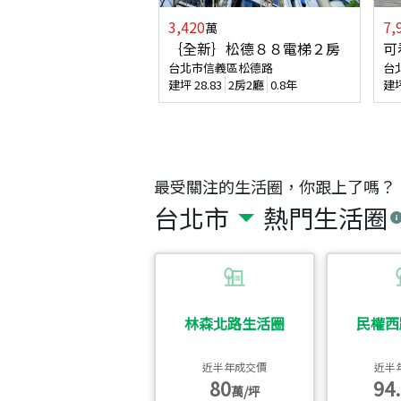
3,420
7,
萬
｛全新｝松德８８電梯２房
可
台北市信義區松德路
台
建坪
28.83
2房2廳
0.8年
建
最受關注的生活圈，你跟上了嗎？
台北市
熱門生活圈
林森北路生活圈
民權西
近半年成交價
近半
80
94.
萬/坪