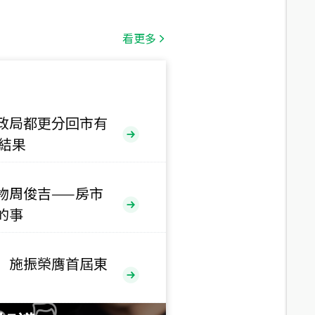
總價
1,808
萬
看更多
總價
530
萬
路二段
政局都更分回市有
售結果
總價
5,800
萬
路
物周俊吉——房市
總價
的事
1,938
萬
三段
 施振榮膺首屆東
總價
1,350
萬