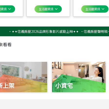
圈資訊
生活圈資訊
生活圈資訊
✦✦信義房屋2026品牌形象影片感動上映✦✦
‧
信義房屋聲明稿－防詐騙
來看看
新上架
小資宅
115
年
07
月 成交