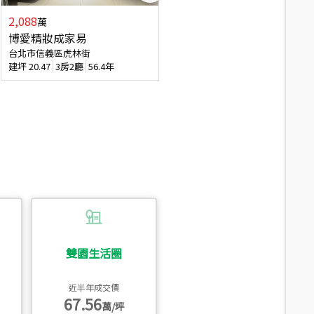
2,088
4,280
萬
萬
博愛精妝成家易
信義陽光自由露臺戶
台北市信義區虎林街
台北市信義區基隆路一段
建坪
20.47
3房2廳
56.4年
建坪
56.15
3房3廳
31.5年
雙園生活圈
近半年成交價
67.56
萬/坪