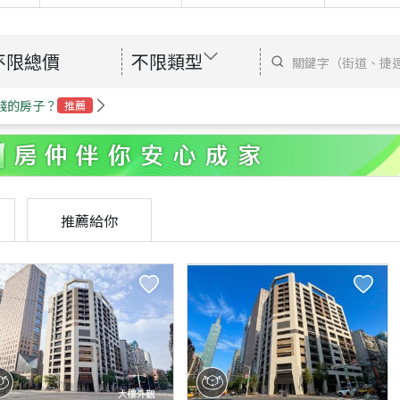
不限總價
不限類型
錢的房子？
推薦
推薦給你