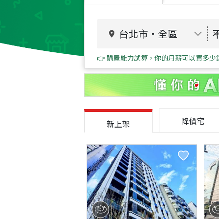
台北市
・
全區
👉 購屋能力試算，你的月薪可以買多少
降價宅
新上架