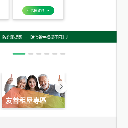
生活圈資訊
提醒
‧
【#信義幸福挺不同】用實力，讓升職免抽號碼牌！最新雇主品牌影片
友善租屋專區
新婚起家厝
總價