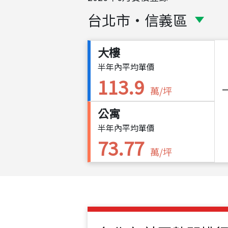
台北市
・
信義區
大樓
半年內平均單價
113.9
萬/坪
公寓
半年內平均單價
73.77
萬/坪