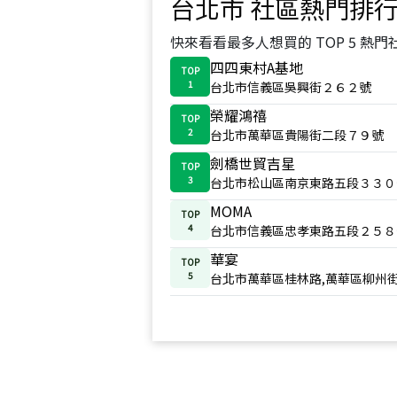
台北市
社區熱門排
快來看看最多人想買的 TOP 5 熱門
四四東村A基地
TOP
1
台北市信義區吳興街２６２號
榮耀鴻禧
TOP
2
台北市萬華區貴陽街二段７９號
劍橋世貿吉星
TOP
3
台北市松山區南京東路五段３３０
MOMA
TOP
4
台北市信義區忠孝東路五段２５８
華宴
TOP
5
台北市萬華區桂林路,萬華區柳州