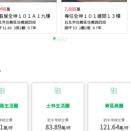
998
7,688
萬
萬
看屋全坤１０１Ａ１九樓
專任全坤１０１邊間１３樓
北市信義區信義路四段
台北市信義區信義路四段
坪
51.63
3房2廳
0.7年
建坪
53
2廳2衛
0.7年
路生活圈
士林生活圈
東區商圈
年成交價
近半年成交價
近半年成交價
1
83.89
121.64
萬/坪
萬/坪
萬/坪