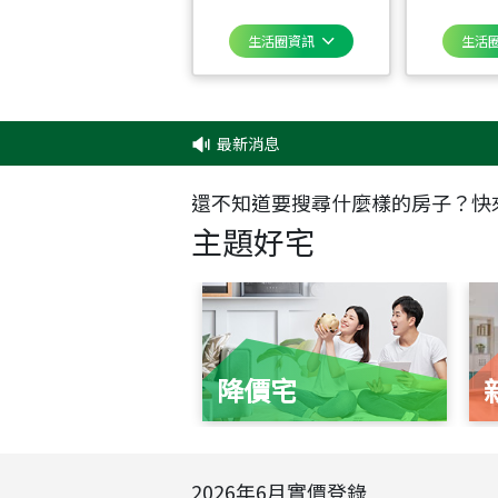
生活圈資訊
生活
最新消息
‧
還不知道要搜尋什麼樣的房子？快
主題好宅
降價宅
2026
年
6
月實價登錄