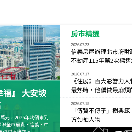
115
年
07
月 成交
菁英典藏
新竹市新竹市慈祥路
房市精選
115
年
07
月 成交
長隄
2026.07.23
新北市永和區環河西
信義房屋辦理北市府財
不動產115年第2次標
115
年
07
月 成交
央央
2026.07.17
新竹縣竹北市高鐵八
《住展》百大影響力人
115
年
07
月 成交
最熱時，他偏做最麻煩
福』 大安坡
小西華
台北市內湖區康寧路
高
2026.07.15
「傳賢不傳子」樹典範
115
年
07
月 成交
萬元，2025年均價來到
方領袖人物
捷豹
元蟬聯全市最貴，信義、中
台北市中山區長春路
區車位供不應求。