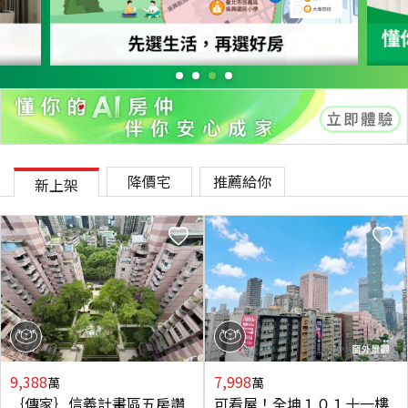
降價宅
推薦給你
新上架
9,388
7,998
萬
萬
｛傳家｝信義計畫區五房讚
可看屋！全坤１０１十一樓