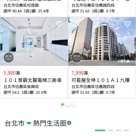
台北市信義區松德路
台北市信義區信義路四段
建坪
90.44
5房2廳
35.4年
建坪
51.63
3房2廳
0.7年
3,980
7,998
萬
萬
１０１景觀北醫電梯三房車
可看屋全坤１０１Ａ１九樓
台北市信義區吳興街
台北市信義區信義路四段
建坪
56.5
3房2廳
25.0年
建坪
51.63
3房2廳
0.7年
台北市
熱門生活圈