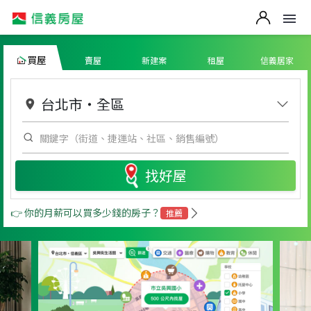
買屋
賣屋
新建案
租屋
信義居家
台北市
・
全區
找好屋
👉 你的月薪可以買多少錢的房子？
推薦