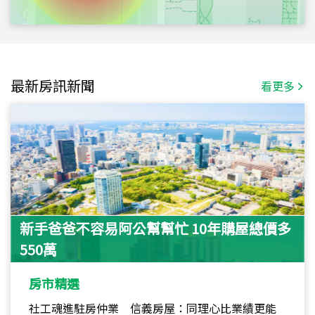
最新房訊新聞
看更多
新手爸爸不容易阿公幫幫忙 10年購屋總價多
550萬
房市精選
社工魂進駐房仲業 信義房屋：同理心比業績更能