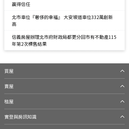
贏得信任
北市車位『奢侈的幸福』 大安坡道車位332萬創新
高
信義房屋辦理北市府財政局都更分回市有不動產115
年第2次標售結果
買屋
賣屋
租屋
實登與房訊知識