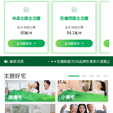
林森北路生活圈
民權西路生活圈
近半年成交價
近半年成交價
80
94.1
萬/坪
萬/坪
生活圈資訊
生活圈資訊
最新消息
‧
✦✦信義房屋2026品牌形象影片感動上映
主題好宅
降價宅
小資宅