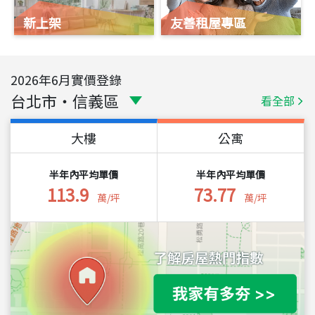
新上架
友善租屋專區
2026
年
6
月實價登錄
台北市
・
信義區
看全部
大樓
公寓
半年內平均單價
半年內平均單價
113.9
73.77
萬/坪
萬/坪