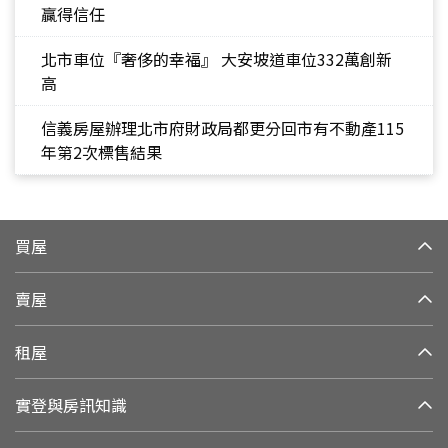
贏得信任
北市車位『奢侈的幸福』 大安坡道車位332萬創新
高
信義房屋辦理北市府財政局都更分回市有不動產115
年第2次標售結果
買屋
賣屋
租屋
實登與房訊知識