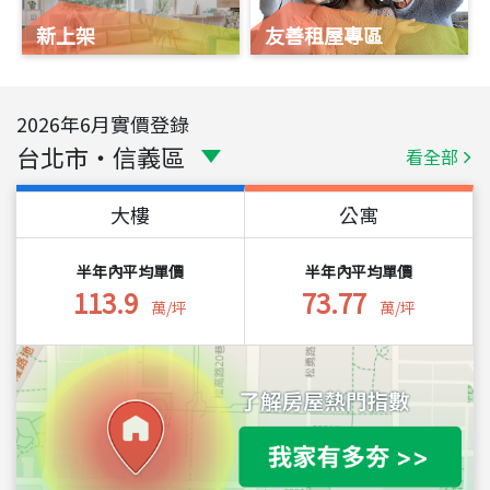
新上架
友善租屋專區
2026
年
6
月實價登錄
台北市
・
信義區
看全部
大樓
公寓
半年內平均單價
半年內平均單價
113.9
73.77
萬/坪
萬/坪