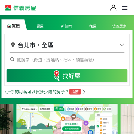
買屋
賣屋
新建案
租屋
信義居家
台北市
・
全區
找好屋
👉 你的月薪可以買多少錢的房子？
推薦