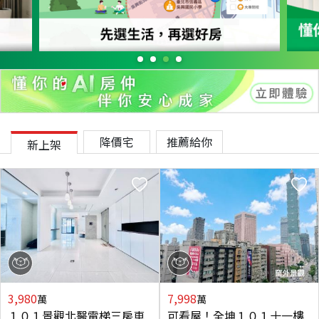
降價宅
推薦給你
新上架
3,980
7,998
萬
萬
１０１景觀北醫電梯三房車
可看屋！全坤１０１十一樓