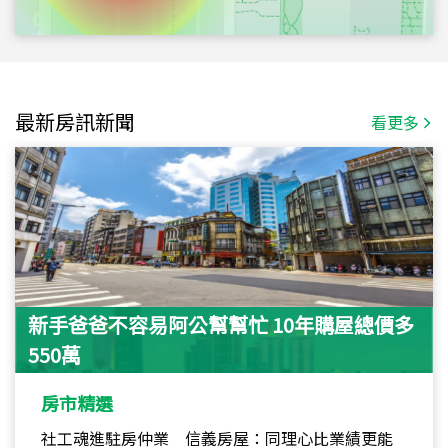
最新房訊新聞
看更多
新手爸爸不容易阿公幫幫忙 10年購屋總價多
550萬
房市精選
社工魂進駐房仲業 信義房屋：同理心比業績更能