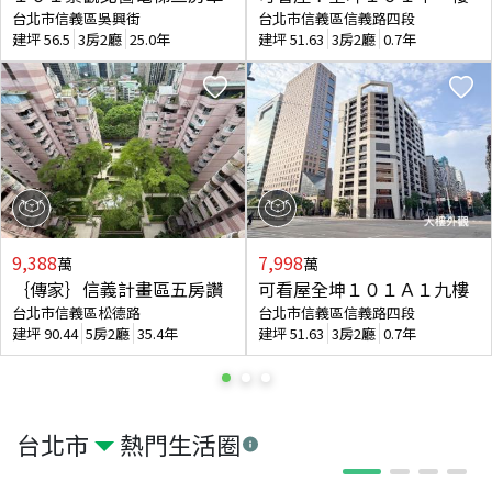
台北市信義區吳興街
台北市信義區信義路四段
建坪
56.5
3房2廳
25.0年
建坪
51.63
3房2廳
0.7年
9,388
7,998
萬
萬
｛傳家｝信義計畫區五房讚
可看屋全坤１０１Ａ１九樓
台北市信義區松德路
台北市信義區信義路四段
建坪
90.44
5房2廳
35.4年
建坪
51.63
3房2廳
0.7年
台北市
熱門生活圈