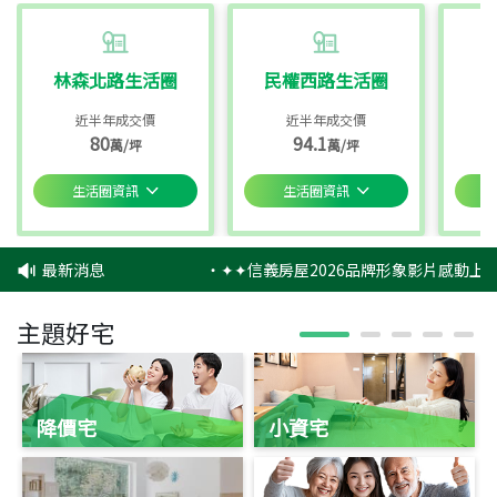
林森北路生活圈
民權西路生活圈
近半年成交價
近半年成交價
80
94.1
萬/坪
萬/坪
生活圈資訊
生活圈資訊
最新消息
‧
✦✦信義房屋2026品牌形象影片感動上映
主題好宅
降價宅
小資宅