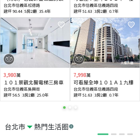
台北市信義區松德路
台北市信義區信義路四段
建坪
90.44
5房2廳
35.4年
建坪
51.63
3房2廳
0.7年
3,980
7,998
萬
萬
１０１景觀北醫電梯三房車
可看屋全坤１０１Ａ１九樓
台北市信義區吳興街
台北市信義區信義路四段
建坪
56.5
3房2廳
25.0年
建坪
51.63
3房2廳
0.7年
台北市
熱門生活圈