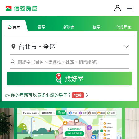
買屋
賣屋
新建案
租屋
信義居家
台北市
・
全區
找好屋
👉 你的月薪可以買多少錢的房子？
推薦