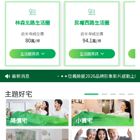
林森北路生活圈
民權西路生活圈
近半年成交價
近半年成交價
80
94.1
萬/坪
萬/坪
生活圈資訊
生活圈資訊
最新消息
‧
✦✦信義房屋2026品牌形象影片感動上映
主題好宅
降價宅
小資宅