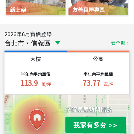
新上架
友善租屋專區
2026
年
6
月實價登錄
台北市
・
信義區
看全部
大樓
公寓
半年內平均單價
半年內平均單價
113.9
73.77
萬/坪
萬/坪