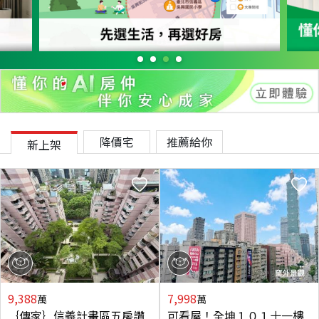
降價宅
推薦給你
新上架
9,388
7,998
萬
萬
｛傳家｝信義計畫區五房讚
可看屋！全坤１０１十一樓