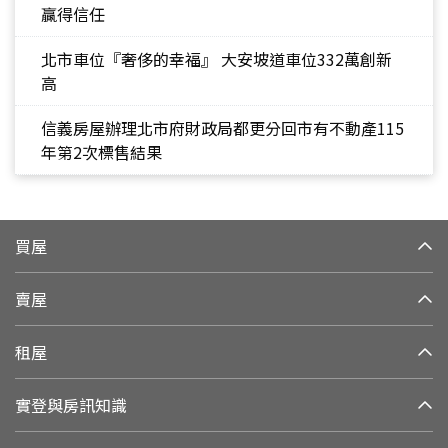
贏得信任
北市車位『奢侈的幸福』 大安坡道車位332萬創新
高
信義房屋辦理北市府財政局都更分回市有不動產115
年第2次標售結果
買屋
賣屋
租屋
實登與房訊知識