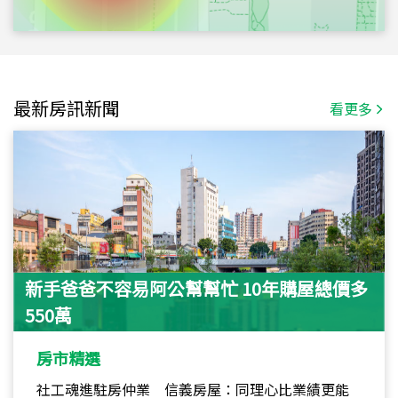
最新房訊新聞
看更多
新手爸爸不容易阿公幫幫忙 10年購屋總價多
550萬
房市精選
社工魂進駐房仲業 信義房屋：同理心比業績更能