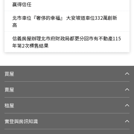
贏得信任
北市車位『奢侈的幸福』 大安坡道車位332萬創新
高
信義房屋辦理北市府財政局都更分回市有不動產115
年第2次標售結果
買屋
賣屋
租屋
實登與房訊知識