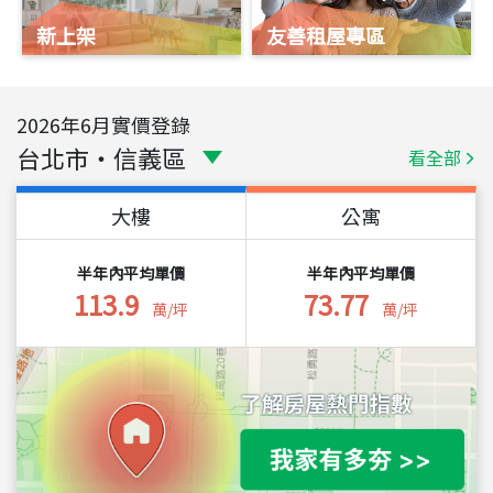
新上架
友善租屋專區
2026
年
6
月實價登錄
台北市
・
信義區
看全部
大樓
公寓
半年內平均單價
半年內平均單價
113.9
73.77
萬/坪
萬/坪