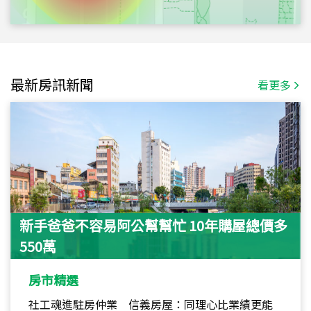
最新房訊新聞
看更多
新手爸爸不容易阿公幫幫忙 10年購屋總價多
550萬
房市精選
社工魂進駐房仲業 信義房屋：同理心比業績更能