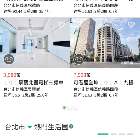
台北市信義區松德路
台北市信義區信義路四段
建坪
90.44
5房2廳
35.4年
建坪
51.63
3房2廳
0.7年
3,980
7,998
萬
萬
１０１景觀北醫電梯三房車
可看屋全坤１０１Ａ１九樓
台北市信義區吳興街
台北市信義區信義路四段
建坪
56.5
3房2廳
25.0年
建坪
51.63
3房2廳
0.7年
台北市
熱門生活圈