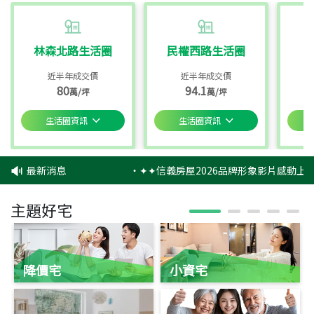
林森北路生活圈
民權西路生活圈
近半年成交價
近半年成交價
80
94.1
萬/坪
萬/坪
生活圈資訊
生活圈資訊
最新消息
‧
✦✦信義房屋2026品牌形象影片感動上映
主題好宅
降價宅
小資宅