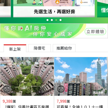
降價宅
推薦給你
新上架
9,388
7,998
萬
萬
｛傳家｝信義計畫區五房讚
可看屋！全坤１０１十一樓