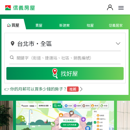
買屋
賣屋
新建案
租屋
信義居家
台北市
・
全區
找好屋
👉 你的月薪可以買多少錢的房子？
推薦