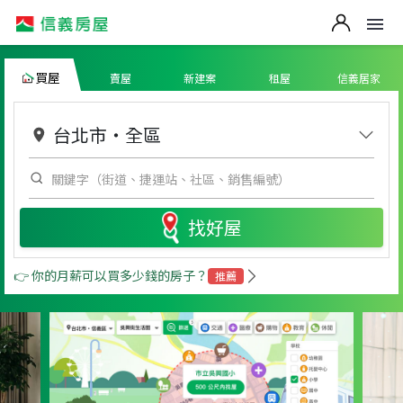
買屋
賣屋
新建案
租屋
信義居家
台北市
・
全區
找好屋
👉 你的月薪可以買多少錢的房子？
推薦