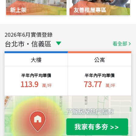
新上架
友善租屋專區
2026
年
6
月實價登錄
台北市
・
信義區
看全部
大樓
公寓
半年內平均單價
半年內平均單價
113.9
73.77
萬/坪
萬/坪