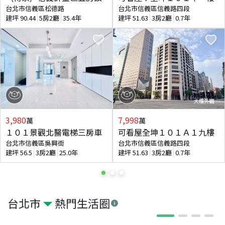
台北市信義區松德路
台北市信義區信義路四段
建坪
90.44
5房2廳
35.4年
建坪
51.63
3房2廳
0.7年
3,980
7,998
萬
萬
１０１景觀北醫電梯三房車
可看屋全坤１０１Ａ１九樓
台北市信義區吳興街
台北市信義區信義路四段
建坪
56.5
3房2廳
25.0年
建坪
51.63
3房2廳
0.7年
台北市
熱門生活圈