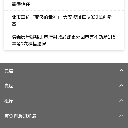
贏得信任
北市車位『奢侈的幸福』 大安坡道車位332萬創新
高
信義房屋辦理北市府財政局都更分回市有不動產115
年第2次標售結果
買屋
賣屋
租屋
實登與房訊知識