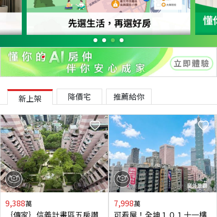
降價宅
推薦給你
新上架
9,388
7,998
萬
萬
｛傳家｝信義計畫區五房讚
可看屋！全坤１０１十一樓