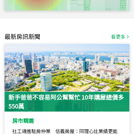
最新房訊新聞
看更多
新手爸爸不容易阿公幫幫忙 10年購屋總價多
550萬
房市精選
社工魂進駐房仲業 信義房屋：同理心比業績更能