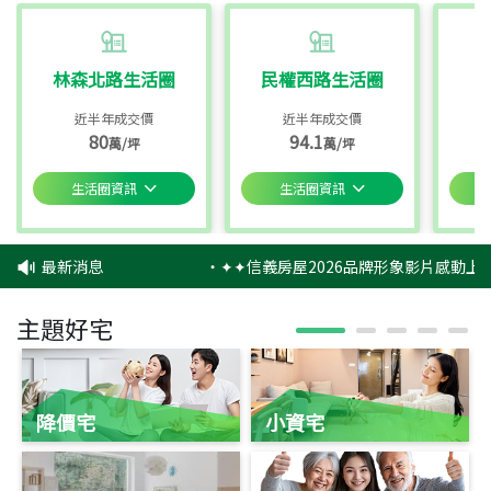
林森北路生活圈
民權西路生活圈
近半年成交價
近半年成交價
80
94.1
萬/坪
萬/坪
生活圈資訊
生活圈資訊
最新消息
‧
✦✦信義房屋2026品牌形象影片感動上映
主題好宅
降價宅
小資宅