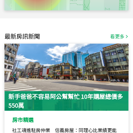
最新房訊新聞
看更多
新手爸爸不容易阿公幫幫忙 10年購屋總價多
550萬
房市精選
社工魂進駐房仲業 信義房屋：同理心比業績更能