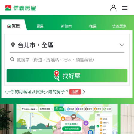
買屋
賣屋
新建案
租屋
信義居家
台北市
・
全區
找好屋
👉 你的月薪可以買多少錢的房子？
推薦