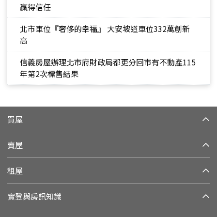
贏得信任
北市車位『奢侈的幸福』 大安坡道車位332萬創新
高
信義房屋辦理北市府財政局都更分回市有不動產115
年第2次標售結果
買屋
賣屋
租屋
實登與房訊知識