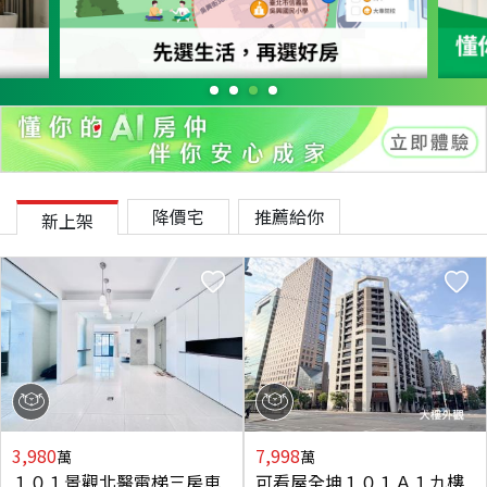
降價宅
推薦給你
新上架
3,980
7,998
萬
萬
１０１景觀北醫電梯三房車
可看屋全坤１０１Ａ１九樓