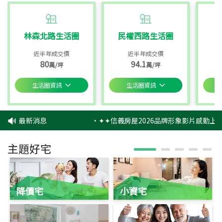
林森北路生活圈
民權西路生活圈
近半年成交價
近半年成交價
80
94.1
萬/坪
萬/坪
生活圈資訊
生活圈資訊
最新消息
‧
✦✦信義房屋2026品牌形象影片感動上映
主題好宅
降價宅
小資宅