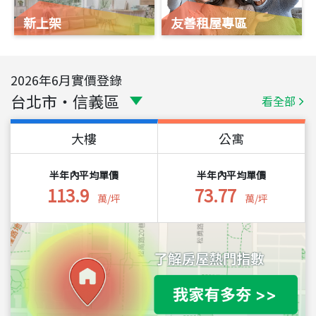
新上架
友善租屋專區
2026
年
6
月實價登錄
台北市
・
信義區
看全部
大樓
公寓
半年內平均單價
半年內平均單價
113.9
73.77
萬/坪
萬/坪