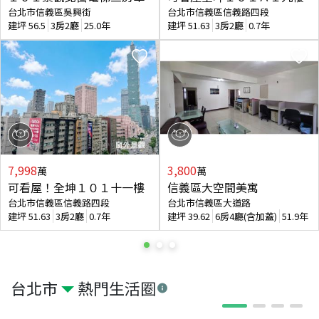
台北市信義區吳興街
台北市信義區信義路四段
建坪
56.5
3房2廳
25.0年
建坪
51.63
3房2廳
0.7年
7,998
3,800
萬
萬
可看屋！全坤１０１十一樓
信義區大空間美寓
台北市信義區信義路四段
台北市信義區大道路
建坪
51.63
3房2廳
0.7年
建坪
39.62
6房4廳(含加蓋)
51.9年
台北市
熱門生活圈