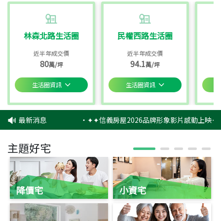
林森北路生活圈
民權西路生活圈
近半年成交價
近半年成交價
80
94.1
萬/坪
萬/坪
生活圈資訊
生活圈資訊
最新消息
‧
✦✦信義房屋2026品牌形象影片感動上映✦✦
主題好宅
降價宅
小資宅