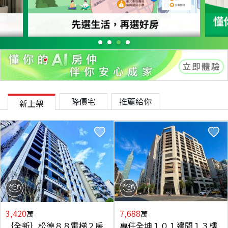
降價宅
推薦給你
新上架
3,420
7,688
萬
萬
｛全新｝松德８８電梯２房
專任全坤１０１邊間１３樓