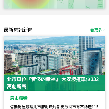
最新房訊新聞
看更多
北市車位『奢侈的幸福』 大安坡道車位332
萬創新高
房市精選
信義房屋辦理北市府財政局都更分回市有不動產115