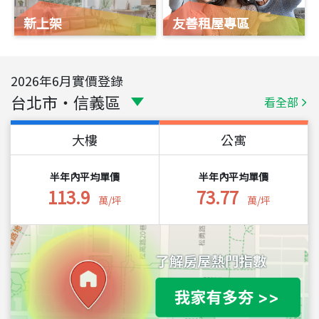
新上架
友善租屋專區
2026
年
6
月實價登錄
台北市
・
信義區
看全部
大樓
公寓
半年內平均單價
半年內平均單價
113.9
73.77
萬/坪
萬/坪