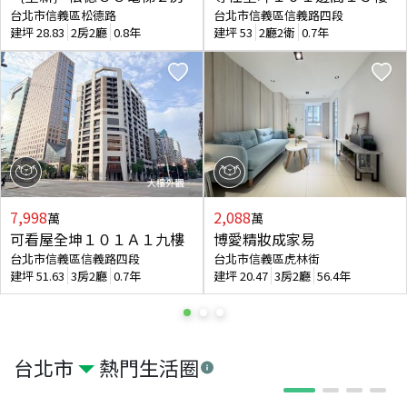
台北市信義區松德路
台北市信義區信義路四段
建坪
28.83
2房2廳
0.8年
建坪
53
2廳2衛
0.7年
7,998
2,088
萬
萬
可看屋全坤１０１Ａ１九樓
博愛精妝成家易
台北市信義區信義路四段
台北市信義區虎林街
建坪
51.63
3房2廳
0.7年
建坪
20.47
3房2廳
56.4年
台北市
熱門生活圈