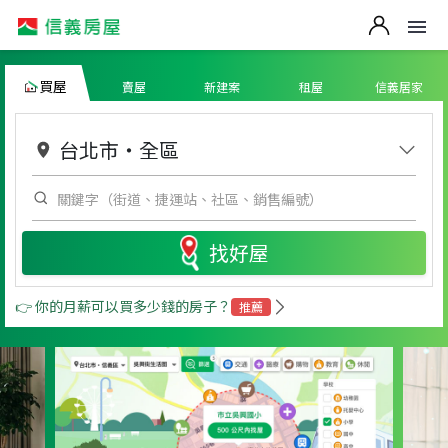
買屋
賣屋
新建案
租屋
信義居家
台北市
・
全區
找好屋
👉 你的月薪可以買多少錢的房子？
推薦