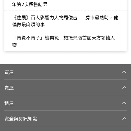
年第2次標售結果
《住展》百大影響力人物周俊吉——房市最熱時，他
偏做最麻煩的事
「傳賢不傳子」樹典範 施振榮膺首屆東方領袖人
物
買屋
賣屋
租屋
實登與房訊知識