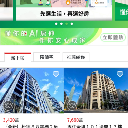
降價宅
推薦給你
新上架
3,420
7,688
萬
萬
｛全新｝松德８８電梯２房
專任全坤１０１邊間１３樓