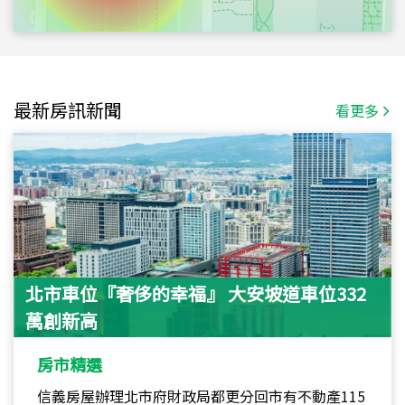
最新房訊新聞
看更多
北市車位『奢侈的幸福』 大安坡道車位332
萬創新高
房市精選
信義房屋辦理北市府財政局都更分回市有不動產115