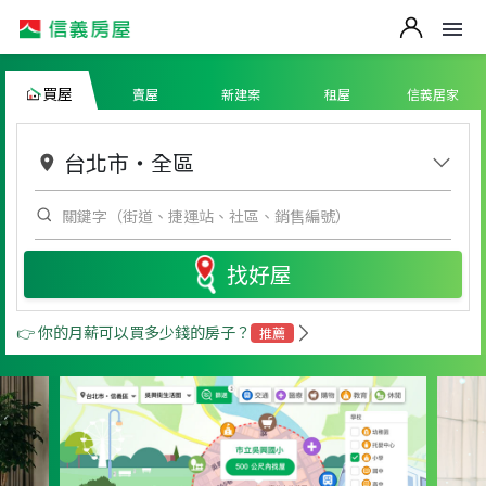
買屋
賣屋
新建案
租屋
信義居家
台北市
・
全區
找好屋
👉 你的月薪可以買多少錢的房子？
推薦