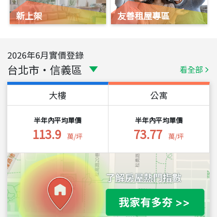
新上架
友善租屋專區
2026
年
6
月實價登錄
台北市
・
信義區
看全部
大樓
公寓
半年內平均單價
半年內平均單價
113.9
73.77
萬/坪
萬/坪