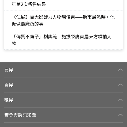
年第2次標售結果
《住展》百大影響力人物周俊吉——房市最熱時，他
偏做最麻煩的事
「傳賢不傳子」樹典範 施振榮膺首屆東方領袖人
物
買屋
賣屋
租屋
實登與房訊知識