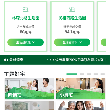
林森北路生活圈
民權西路生活圈
近半年成交價
近半年成交價
80
94.1
萬/坪
萬/坪
生活圈資訊
生活圈資訊
最新消息
‧
✦✦信義房屋2026品牌形象影片感動上映
主題好宅
降價宅
小資宅