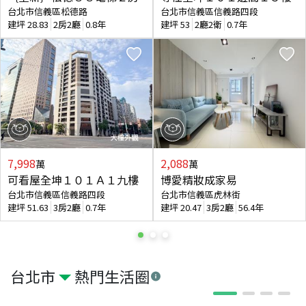
台北市信義區松德路
台北市信義區信義路四段
建坪
28.83
2房2廳
0.8年
建坪
53
2廳2衛
0.7年
7,998
2,088
萬
萬
可看屋全坤１０１Ａ１九樓
博愛精妝成家易
台北市信義區信義路四段
台北市信義區虎林街
建坪
51.63
3房2廳
0.7年
建坪
20.47
3房2廳
56.4年
台北市
熱門生活圈