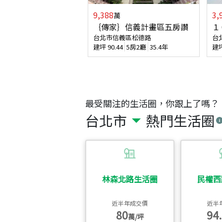
9,388
3,
萬
｛傳家｝信義計畫區五房讚
１
台北市信義區松德路
台
建坪
90.44
5房2廳
35.4年
建
最受關注的生活圈，你跟上了嗎？
台北市
熱門生活圈
林森北路生活圈
民權西
近半年成交價
近半
80
94.
萬/坪