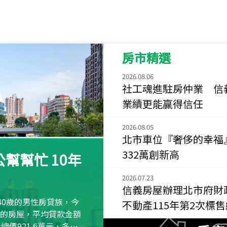
115
年
07
月 成交
菁英典藏
新竹市新竹市慈祥路
房市精選
115
年
07
月 成交
長隄
2026.08.06
新北市永和區環河西
社工魂進駐房仲業 信
業績更能贏得信任
115
年
07
月 成交
央央
2026.08.05
新竹縣竹北市高鐵八
北市車位『奢侈的幸福
115
年
07
月 成交
332萬創新高
幫幫忙 10年
小西華
台北市內湖區康寧路
2026.07.23
信義房屋辦理北市府財
115
年
07
月 成交
40歲的男性房貸族，今
不動產115年第2次標
捷豹
萬元的房屋，平均貸款金額
台北市中山區長春路
屋總價921.6萬元，多出