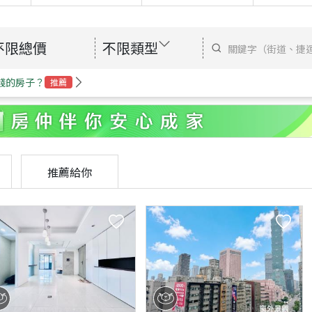
不限總價
不限類型
錢的房子？
推薦
推薦給你