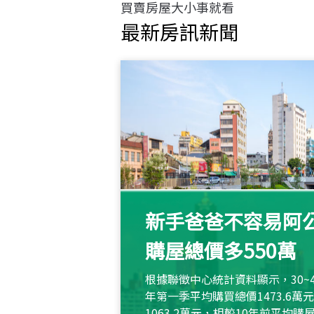
買賣房屋大小事就看
最新房訊新聞
新手爸爸不容易阿公
購屋總價多550萬
根據聯徵中心統計資料顯示，30~
年第一季平均購買總價1473.6
1063.2萬元，相較10年前平均購