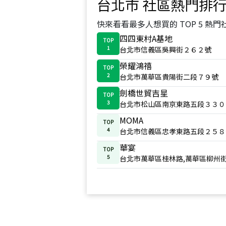
台北市
社區熱門排
快來看看最多人想買的 TOP 5 熱門
四四東村A基地
TOP
1
台北市信義區吳興街２６２號
榮耀鴻禧
TOP
2
台北市萬華區貴陽街二段７９號
劍橋世貿吉星
TOP
3
台北市松山區南京東路五段３３０
MOMA
TOP
4
台北市信義區忠孝東路五段２５８
華宴
TOP
5
台北市萬華區桂林路,萬華區柳州