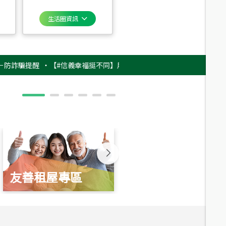
生活圈資訊
騙提醒
‧
【#信義幸福挺不同】用實力，讓升職免抽號碼牌！最新雇主品牌影片
友善租屋專區
新婚起家厝
總價