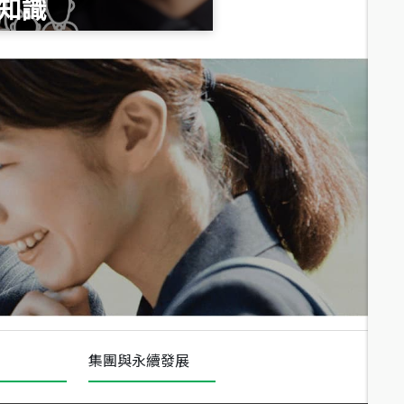
知識
總價
1,020
萬
總價
490
萬
總價
1,808
萬
集團與永續發展