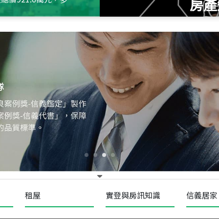
房產
115
年
07
月 成交
十泉十美
台北市北投區光明路
115
年
07
月 成交
四維天廈
新竹市新竹市四維路
115
年
07
月 成交
菁英典藏
新竹市新竹市慈祥路
租屋
實登與房訊知識
信義居家