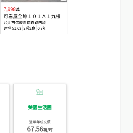
7,998
3,800
萬
萬
可看屋全坤１０１Ａ１九樓
信義區大空間美寓
台北市信義區信義路四段
台北市信義區大道路
建坪
51.63
3房2廳
0.7年
建坪
39.62
6房4廳(含加蓋)
51.9
雙園生活圈
近半年成交價
67.56
萬/坪