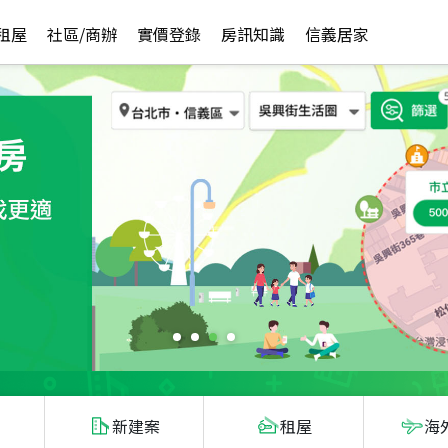
租屋
社區/商辦
實價登錄
房訊知識
信義居家
新建案
租屋
海