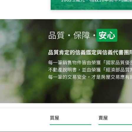
約550萬元，且貸款金額也多
買屋
賣屋