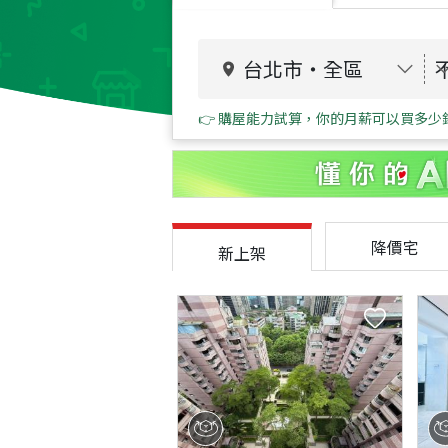
台北市
・
全區
👉 購屋能力試算，你的月薪可以買多少
降價宅
新上架