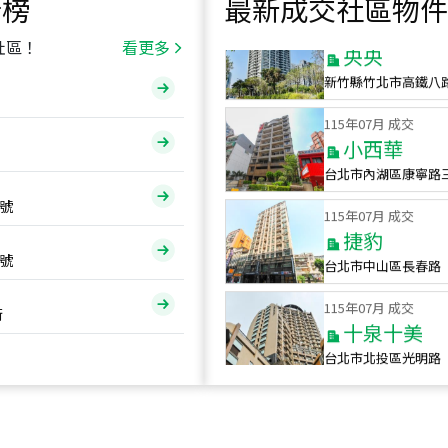
行榜
最新成交社區物件
115
年
07
月 成交
央央
社區！
看更多
新竹縣竹北市高鐵八
115
年
07
月 成交
小西華
台北市內湖區康寧路
115
年
07
月 成交
號
捷豹
台北市中山區長春路
號
115
年
07
月 成交
十泉十美
街
台北市北投區光明路
115
年
07
月 成交
四維天廈
新竹市新竹市四維路