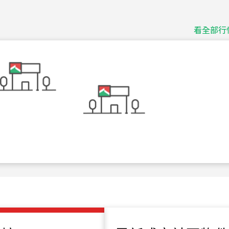
捷豹
台北市中山區長春路
看全部行
115
年
07
月 成交
十泉十美
台北市北投區光明路
115
年
07
月 成交
四維天廈
新竹市新竹市四維路
115
年
07
月 成交
菁英典藏
新竹市新竹市慈祥路
115
年
07
月 成交
長隄
新北市永和區環河西