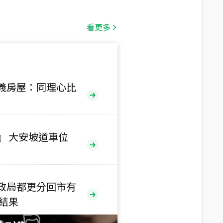
總價
1,808
萬
看更多
總價
530
萬
路二段
義房屋：同理心比
總價
5,800
萬
路
』 大安坡道車位
總價
1,938
萬
三段
政局都更分回市有
總價
售結果
1,350
萬