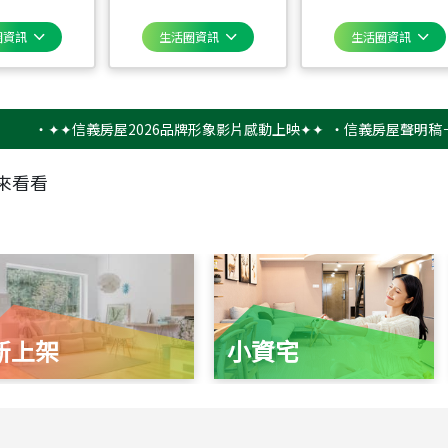
圈資訊
生活圈資訊
生活圈資訊
✦✦信義房屋2026品牌形象影片感動上映✦✦
‧
信義房屋聲明稿－防詐
來看看
新上架
小資宅
115
年
07
月 成交