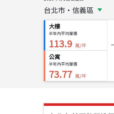
台北市
・
信義區
大樓
半年內平均單價
113.9
萬/坪
公寓
半年內平均單價
73.77
萬/坪