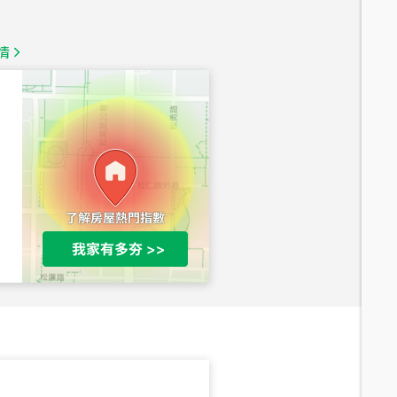
1,350
萬
情
總價
1,020
萬
總價
490
萬
總價
1,808
萬
總價
530
萬
路二段