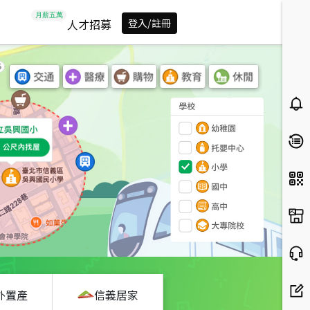
人才招募
登入/註冊
外置產
信義居家