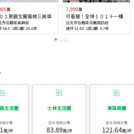
980
7,998
萬
萬
０１景觀北醫電梯三房車
可看屋！全坤１０１十一樓
北市信義區吳興街
台北市信義區信義路四段
坪
56.5
3房2廳
25.0年
建坪
51.63
3房2廳
0.7年
路生活圈
士林生活圈
東區商圈
年成交價
近半年成交價
近半年成交價
1
83.89
121.64
萬/坪
萬/坪
萬/坪