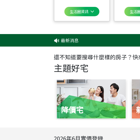
生活圈資訊
生活
最新消息
‧
還不知道要搜尋什麼樣的房子？快
主題好宅
降價宅
2026
年
6
月實價登錄