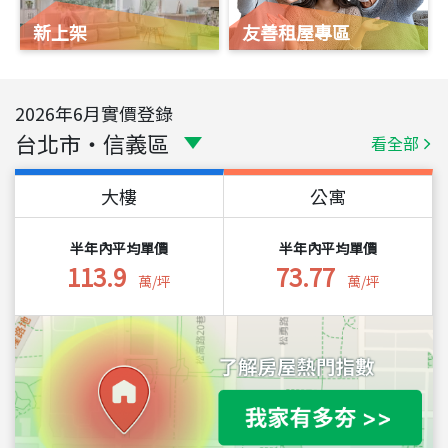
新上架
友善租屋專區
2026
年
6
月實價登錄
台北市
・
信義區
看全部
大樓
公寓
半年內平均單價
半年內平均單價
113.9
73.77
萬/坪
萬/坪