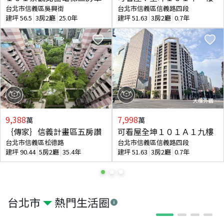
台北市信義區吳興街
台北市信義區信義路四段
建坪
56.5
3房2廳
25.0年
建坪
51.63
3房2廳
0.7年
9,388
7,998
萬
萬
｛傳家｝信義計畫區五房讚
可看屋全坤１０１Ａ１九樓
台北市信義區松德路
台北市信義區信義路四段
建坪
90.44
5房2廳
35.4年
建坪
51.63
3房2廳
0.7年
台北市
熱門生活圈