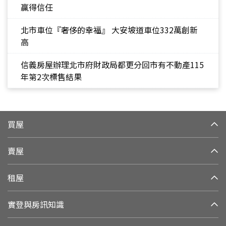
贏得信任
北市車位『奢侈的幸福』 大安坡道車位332萬創新
高
信義房屋辦理北市府財政局都更分回市有不動產115
年第2次標售結果
買屋
賣屋
租屋
實登與房訊知識