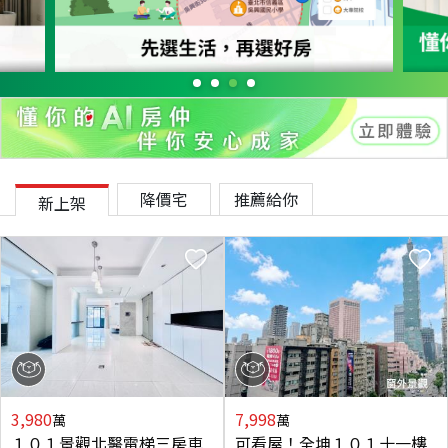
降價宅
推薦給你
新上架
3,980
7,998
萬
萬
１０１景觀北醫電梯三房車
可看屋！全坤１０１十一樓