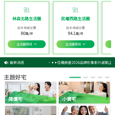
林森北路生活圈
民權西路生活圈
近半年成交價
近半年成交價
80
94.1
萬/坪
萬/坪
生活圈資訊
生活圈資訊
最新消息
‧
✦✦信義房屋2026品牌形象影片感動上映
主題好宅
降價宅
小資宅