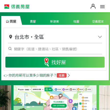
買屋
賣屋
新建案
租屋
信義居家
台北市
・
全區
找好屋
👉 你的月薪可以買多少錢的房子？
推薦