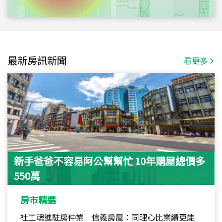
最新房訊新聞
看更多
新手爸爸不容易阿公幫幫忙 10年購屋總價多
550萬
房市精選
社工魂進駐房仲業 信義房屋：同理心比業績更能