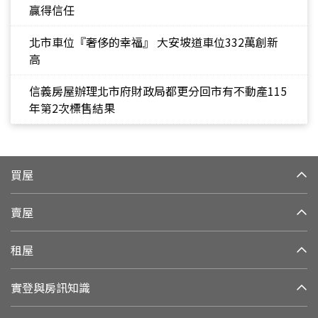
贏得信任
北市車位『奢侈的幸福』 大安坡道車位332萬創新
高
信義房屋辦理北市府財政局都更分回市有不動產115
年第2次標售結果
買屋
賣屋
租屋
實登與房訊知識