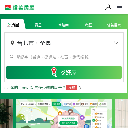
買屋
賣屋
新建案
租屋
信義居家
台北市
・
全區
找好屋
👉 你的月薪可以買多少錢的房子？
推薦