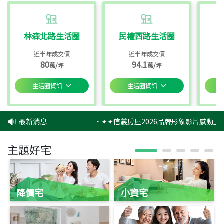
林森北路生活圈
民權西路生活圈
近半年成交價
近半年成交價
80
94.1
萬/坪
萬/坪
生活圈資訊
生活圈資訊
最新消息
‧
✦✦信義房屋2026品牌形象影片感動上映
主題好宅
降價宅
小資宅