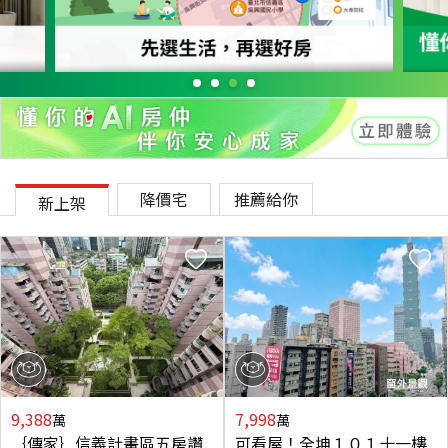
降價宅
推薦給你
新上架
9,388
7,998
萬
萬
｛傳家｝信義計畫區五房讚
可看屋！全坤１０１十一樓