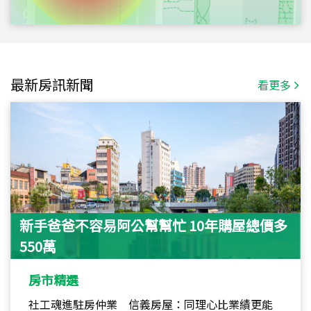
最新房訊新聞
看更多
新手爸爸不容易阿公幫幫忙 10年購屋總價多
550萬
房市精選
社工魂進駐房仲業 信義房屋：同理心比業績更能