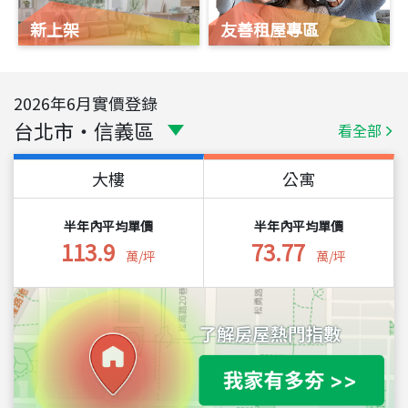
新上架
友善租屋專區
2026
年
6
月實價登錄
台北市
・
信義區
看全部
大樓
公寓
半年內平均單價
半年內平均單價
113.9
73.77
萬/坪
萬/坪