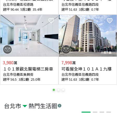
台北市信義區松德路
台北市信義區信義路四段
建坪
90.44
5房2廳
35.4年
建坪
51.63
3房2廳
0.7年
3,980
7,998
萬
萬
１０１景觀北醫電梯三房車
可看屋全坤１０１Ａ１九樓
台北市信義區吳興街
台北市信義區信義路四段
建坪
56.5
3房2廳
25.0年
建坪
51.63
3房2廳
0.7年
台北市
熱門生活圈