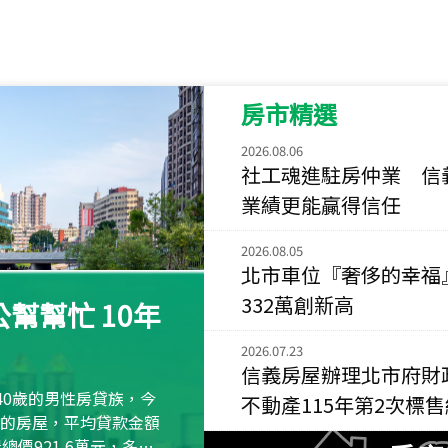
115
年
07
月 成交
菁英典藏
新竹市新竹市慈祥路
房市精選
115
年
07
月 成交
長隄
2026.08.06
新北市永和區環河西
社工魂進駐房仲業 信
業績更能贏得信任
115
年
07
月 成交
央央
2026.08.05
新竹縣竹北市高鐵八
北市車位『奢侈的幸福
115
年
07
月 成交
332萬創新高
幫幫忙 10年
小西華
台北市內湖區康寧路
2026.07.23
信義房屋辦理北市府財
115
年
07
月 成交
40歲的男性房貸族，今
不動產115年第2次標
捷豹
萬元的房屋，平均貸款金額
台北市中山區長春路
屋總價921.6萬元，多出