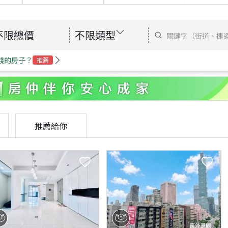
不限總價
不限類型
錢的房子？
推薦
推薦給你