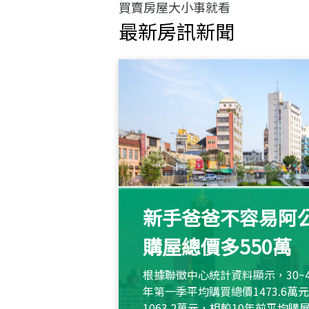
買賣房屋大小事就看
最新房訊新聞
新手爸爸不容易阿公
購屋總價多550萬
根據聯徵中心統計資料顯示，30~
年第一季平均購買總價1473.6
1063.2萬元，相較10年前平均購