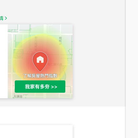
1,350
萬
情
總價
1,020
萬
總價
490
萬
總價
1,808
萬
總價
530
萬
路二段