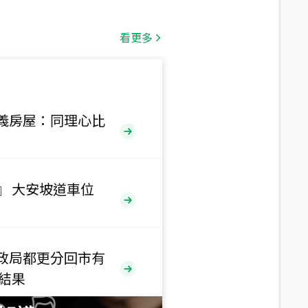
總價
1,808
萬
看更多
總價
530
萬
路二段
義房屋：同理心比
總價
5,800
萬
路
』 大安坡道車位
總價
1,938
萬
三段
政局都更分回市有
總價
售結果
1,350
萬