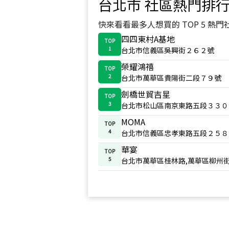
台北市
社區熱門排
快來看看最多人想買的 TOP 5 熱門
四四東村A基地
TOP
1
台北市信義區吳興街２６２號
榮耀鴻禧
TOP
2
台北市萬華區貴陽街二段７９號
劍橋世貿吉星
TOP
3
台北市松山區南京東路五段３３０
MOMA
TOP
4
台北市信義區忠孝東路五段２５８
華宴
TOP
5
台北市萬華區桂林路,萬華區柳州