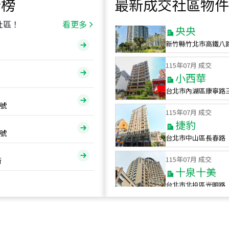
行榜
最新成交社區物件
115
年
07
月 成交
央央
社區！
看更多
新竹縣竹北市高鐵八
115
年
07
月 成交
小西華
台北市內湖區康寧路
115
年
07
月 成交
號
捷豹
台北市中山區長春路
號
115
年
07
月 成交
十泉十美
街
台北市北投區光明路
115
年
07
月 成交
四維天廈
新竹市新竹市四維路