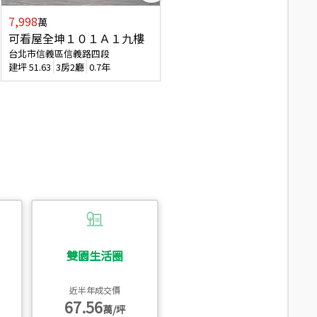
7,998
3,800
萬
萬
可看屋全坤１０１Ａ１九樓
信義區大空間美寓
台北市信義區信義路四段
台北市信義區大道路
建坪
51.63
3房2廳
0.7年
建坪
39.62
6房4廳(含加蓋)
51.9
雙園生活圈
近半年成交價
67.56
萬/坪