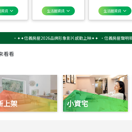
圈資訊
生活圈資訊
生活圈資訊
‧
✦✦信義房屋2026品牌形象影片感動上映✦✦
‧
信義房屋聲明稿－防詐
來看看
新上架
小資宅
115
年
07
月 成交