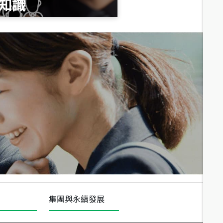
知識
總價
1,020
萬
總價
490
萬
總價
1,808
萬
集團與永續發展