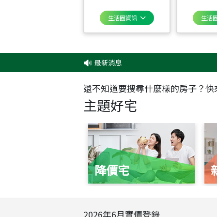
生活圈資訊
生活
最新消息
還不知道要搜尋什麼樣的房子？快
主題好宅
降價宅
2026
年
6
月實價登錄