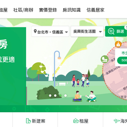
租屋
社區/商辦
實價登錄
房訊知識
信義居家
新建案
租屋
海