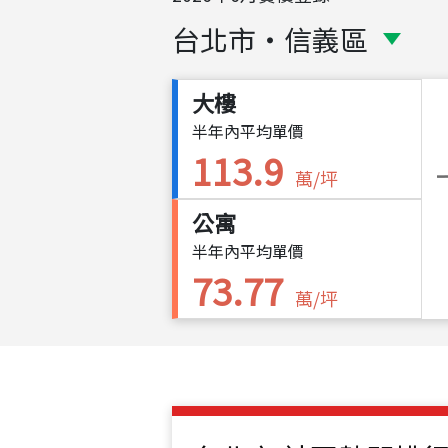
台北市
・
信義區
大樓
半年內平均單價
113.9
萬/坪
公寓
半年內平均單價
73.77
萬/坪