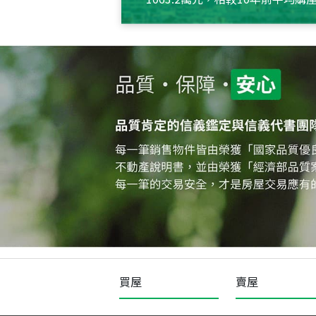
約550萬元，且貸款金額也多
買屋
賣屋