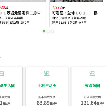
980
7,998
萬
萬
０１景觀北醫電梯三房車
可看屋！全坤１０１十一樓
北市信義區吳興街
台北市信義區信義路四段
坪
56.5
3房2廳
25.0年
建坪
51.63
3房2廳
0.7年
路生活圈
士林生活圈
東區商圈
年成交價
近半年成交價
近半年成交價
1
83.89
121.64
萬/坪
萬/坪
萬/坪