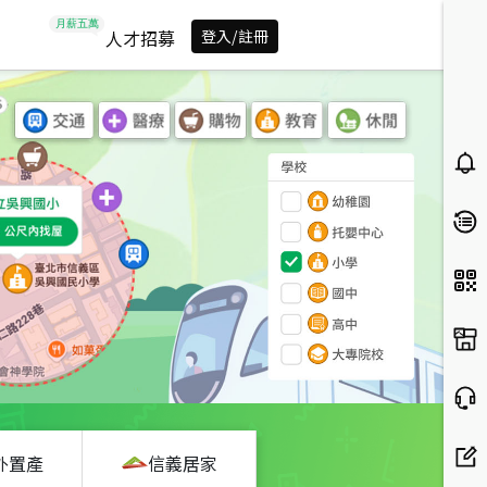
人才招募
登入/註冊
外置產
信義居家