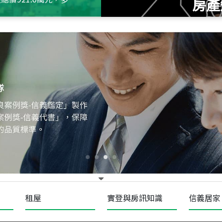
房產
115
年
07
月 成交
十泉十美
台北市北投區光明路
115
年
07
月 成交
四維天廈
新竹市新竹市四維路
115
年
07
月 成交
菁英典藏
新竹市新竹市慈祥路
租屋
實登與房訊知識
信義居家