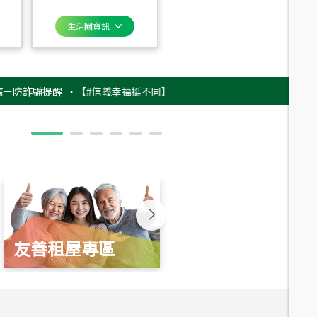
生活圈資訊
騙提醒
‧
【#信義幸福挺不同】用實力，讓升職免抽號碼牌！最新雇主品牌影
友善租屋專區
新婚起家厝
總價