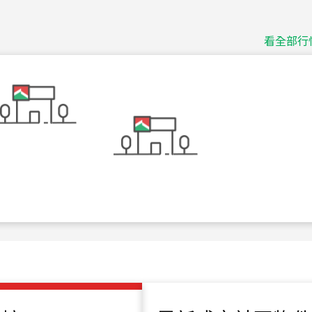
捷豹
台北市中山區長春路
看全部行
115
年
07
月 成交
十泉十美
台北市北投區光明路
115
年
07
月 成交
四維天廈
新竹市新竹市四維路
115
年
07
月 成交
菁英典藏
新竹市新竹市慈祥路
115
年
07
月 成交
長隄
新北市永和區環河西