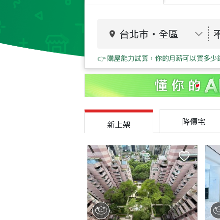
台北市
・
全區
👉 購屋能力試算，你的月薪可以買多少
降價宅
新上架