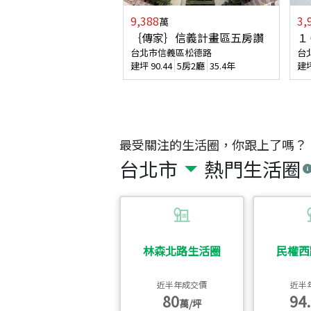
9,388
3,
萬
｛傳家｝信義計畫區五房讚
１
台北市信義區松德路
台
建坪
90.44
5房2廳
35.4年
建
最受關注的生活圈，你跟上了嗎？
台北市
熱門生活圈
林森北路生活圈
民權西
近半年成交價
近半
80
94.
萬/坪