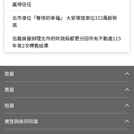
贏得信任
北市車位『奢侈的幸福』 大安坡道車位332萬創新
高
信義房屋辦理北市府財政局都更分回市有不動產115
年第2次標售結果
買屋
賣屋
租屋
實登與房訊知識