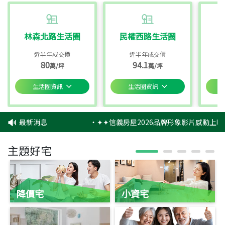
林森北路生活圈
民權西路生活圈
近半年成交價
近半年成交價
80
94.1
萬/坪
萬/坪
生活圈資訊
生活圈資訊
最新消息
‧
✦✦信義房屋2026品牌形象影片感動上映
主題好宅
降價宅
小資宅