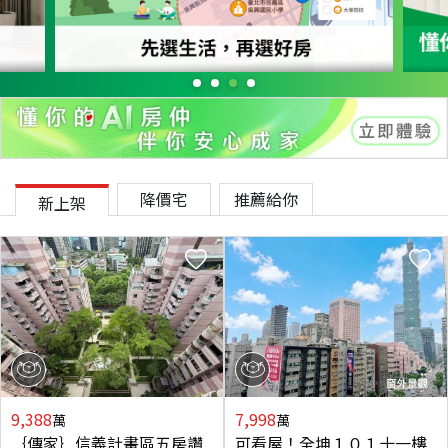
降價宅
推薦給你
新上架
9,388
7,998
萬
萬
｛傳家｝信義計畫區五房讚
可看屋！全坤１０１十一樓