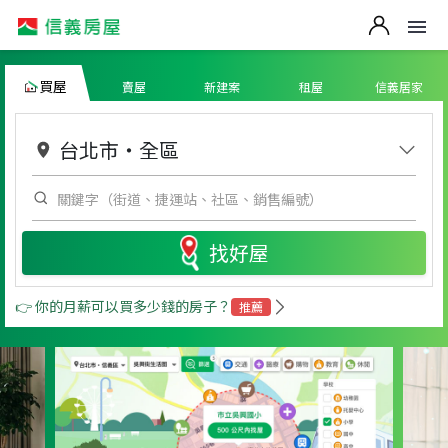
買屋
賣屋
新建案
租屋
信義居家
台北市
・
全區
找好屋
👉 你的月薪可以買多少錢的房子？
推薦