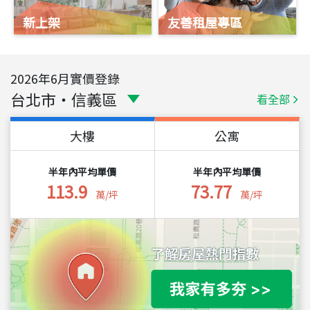
新上架
友善租屋專區
2026
年
6
月實價登錄
台北市
・
信義區
看全部
大樓
公寓
半年內平均單價
半年內平均單價
113.9
73.77
萬/坪
萬/坪