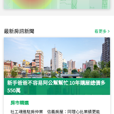
最新房訊新聞
看更多
新手爸爸不容易阿公幫幫忙 10年購屋總價多
550萬
房市精選
社工魂進駐房仲業 信義房屋：同理心比業績更能