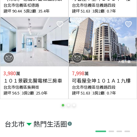
台北市信義區松德路
台北市信義區信義路四段
建坪
90.44
5房2廳
35.4年
建坪
51.63
3房2廳
0.7年
3,980
7,998
萬
萬
１０１景觀北醫電梯三房車
可看屋全坤１０１Ａ１九樓
台北市信義區吳興街
台北市信義區信義路四段
建坪
56.5
3房2廳
25.0年
建坪
51.63
3房2廳
0.7年
台北市
熱門生活圈