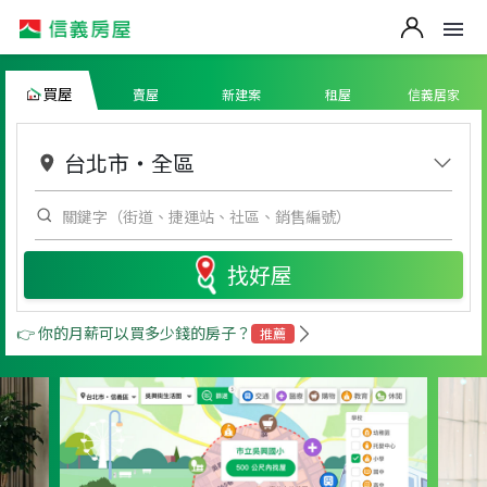
買屋
賣屋
新建案
租屋
信義居家
台北市
・
全區
找好屋
👉 你的月薪可以買多少錢的房子？
推薦