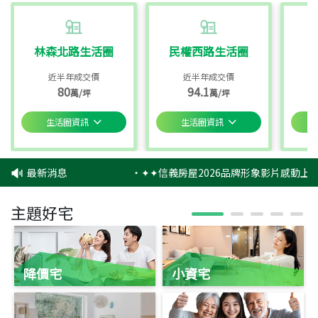
林森北路生活圈
民權西路生活圈
近半年成交價
近半年成交價
80
94.1
萬/坪
萬/坪
生活圈資訊
生活圈資訊
最新消息
‧
✦✦信義房屋2026品牌形象影片感動上映
主題好宅
降價宅
小資宅