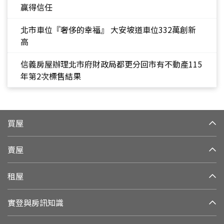
贏得信任
北市車位『奢侈的幸福』 大安坡道車位332萬創新
高
信義房屋辦理北市府財政局都更分回市有不動產115
年第2次標售結果
買屋
賣屋
租屋
實登與房訊知識