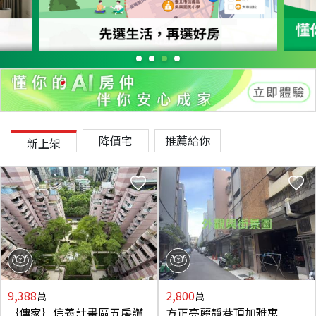
降價宅
推薦給你
新上架
9,388
2,800
萬
萬
｛傳家｝信義計畫區五房讚
方正亮麗靜巷頂加雅寓