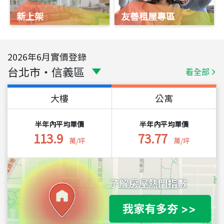
新上架
友善租屋專區
2026
年
6
月實價登錄
台北市
・
信義區
看全部
大樓
公寓
半年內平均單價
半年內平均單價
113.9
73.77
萬/坪
萬/坪