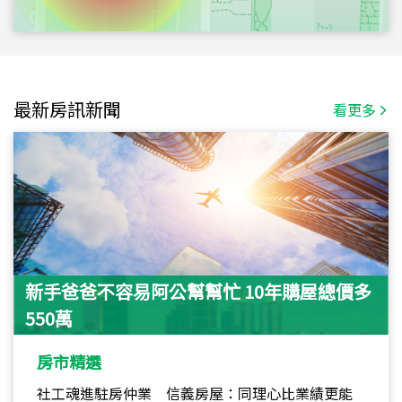
最新房訊新聞
看更多
新手爸爸不容易阿公幫幫忙 10年購屋總價多
550萬
房市精選
社工魂進駐房仲業 信義房屋：同理心比業績更能