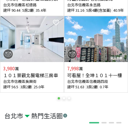
台北市信義區松德路
台北市信義區永吉路
建坪
90.44
5房2廳
35.4年
建坪
31.16
5房4廳(含加蓋)
40.9年
3,980
7,998
萬
萬
１０１景觀北醫電梯三房車
可看屋！全坤１０１十一樓
台北市信義區吳興街
台北市信義區信義路四段
建坪
56.5
3房2廳
25.0年
建坪
51.63
3房2廳
0.7年
台北市
熱門生活圈