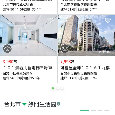
台北市信義區松德路
台北市信義區信義路四段
建坪
90.44
5房2廳
35.4年
建坪
51.63
3房2廳
0.7年
3,980
7,998
萬
萬
１０１景觀北醫電梯三房車
可看屋全坤１０１Ａ１九樓
台北市信義區吳興街
台北市信義區信義路四段
建坪
56.5
3房2廳
25.0年
建坪
51.63
3房2廳
0.7年
台北市
熱門生活圈