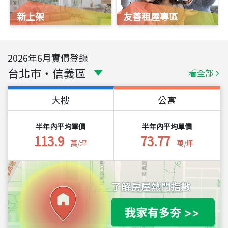
新上架
友善租屋專區
2026
年
6
月實價登錄
台北市
・
信義區
看全部
大樓
公寓
半年內平均單價
半年內平均單價
113.9
73.77
萬/坪
萬/坪