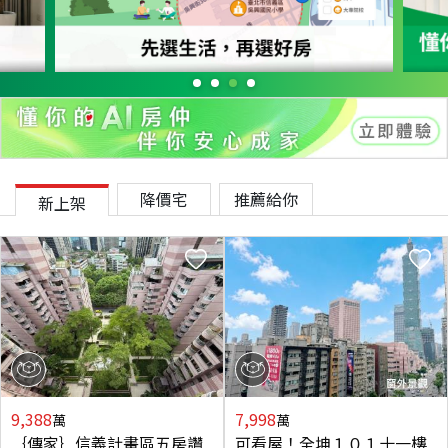
降價宅
推薦給你
新上架
9,388
7,998
萬
萬
｛傳家｝信義計畫區五房讚
可看屋！全坤１０１十一樓