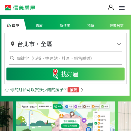
買屋
賣屋
新建案
租屋
信義居家
台北市
・
全區
找好屋
👉 你的月薪可以買多少錢的房子？
推薦