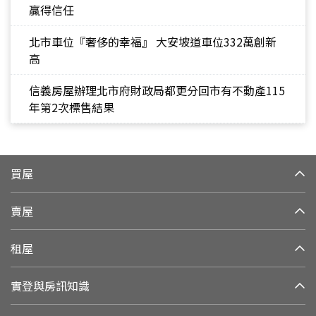
贏得信任
北市車位『奢侈的幸福』 大安坡道車位332萬創新
高
信義房屋辦理北市府財政局都更分回市有不動產115
年第2次標售結果
買屋
賣屋
租屋
實登與房訊知識