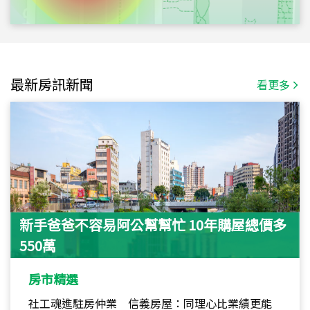
最新房訊新聞
看更多
新手爸爸不容易阿公幫幫忙 10年購屋總價多
550萬
房市精選
社工魂進駐房仲業 信義房屋：同理心比業績更能