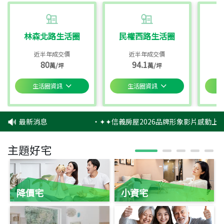
林森北路生活圈
民權西路生活圈
近半年成交價
近半年成交價
80
94.1
萬/坪
萬/坪
生活圈資訊
生活圈資訊
最新消息
‧
✦✦信義房屋2026品牌形象影片感動上映
主題好宅
降價宅
小資宅