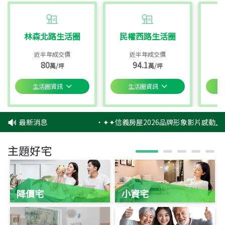
林森北路生活圈
民權西路生活圈
近半年成交價
近半年成交價
80
94.1
萬/坪
萬/坪
生活圈資訊
生活圈資訊
最新消息
‧
✦✦信義房屋2026品牌形象影片感動上
主題好宅
降價宅
小資宅