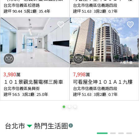
台北市信義區松德路
台北市信義區信義路四段
建坪
90.44
5房2廳
35.4年
建坪
51.63
3房2廳
0.7年
3,980
7,998
萬
萬
１０１景觀北醫電梯三房車
可看屋全坤１０１Ａ１九樓
台北市信義區吳興街
台北市信義區信義路四段
建坪
56.5
3房2廳
25.0年
建坪
51.63
3房2廳
0.7年
台北市
熱門生活圈