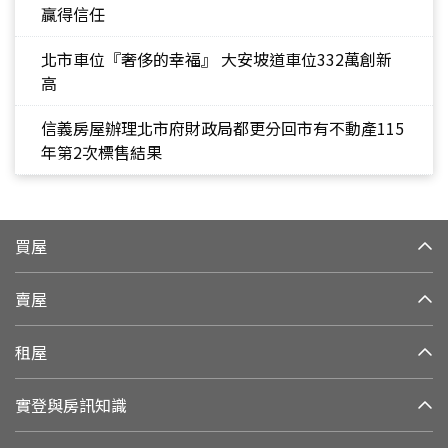
贏得信任
北市車位『奢侈的幸福』 大安坡道車位332萬創新
高
信義房屋辦理北市府財政局都更分回市有不動產115
年第2次標售結果
買屋
賣屋
租屋
實登與房訊知識