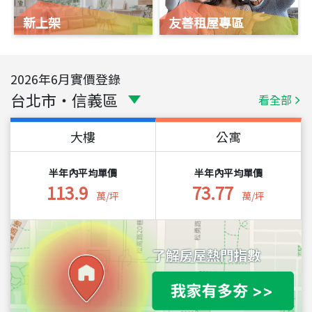
新上架
友善租屋專區
2026
年
6
月實價登錄
台北市
・
信義區
看全部
大樓
公寓
半年內平均單價
半年內平均單價
113.9
73.77
萬/坪
萬/坪