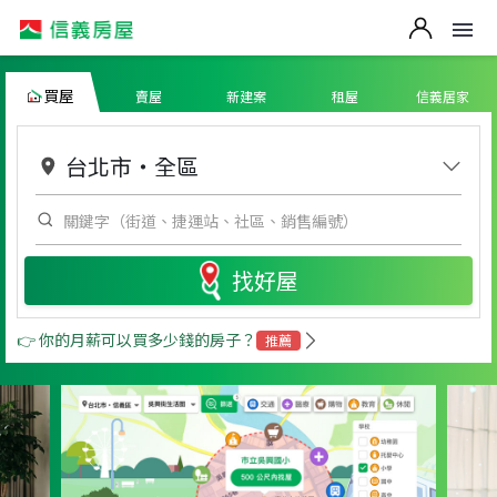
買屋
賣屋
新建案
租屋
信義居家
台北市
・
全區
找好屋
👉 你的月薪可以買多少錢的房子？
推薦