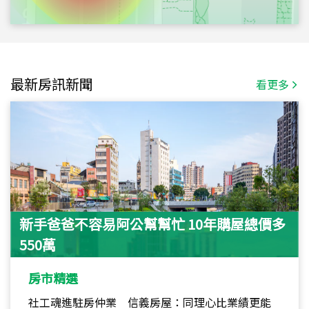
最新房訊新聞
看更多
新手爸爸不容易阿公幫幫忙 10年購屋總價多
550萬
房市精選
社工魂進駐房仲業 信義房屋：同理心比業績更能