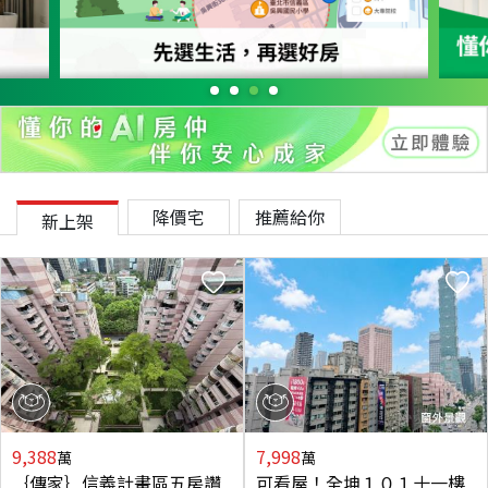
降價宅
推薦給你
新上架
9,388
7,998
萬
萬
｛傳家｝信義計畫區五房讚
可看屋！全坤１０１十一樓