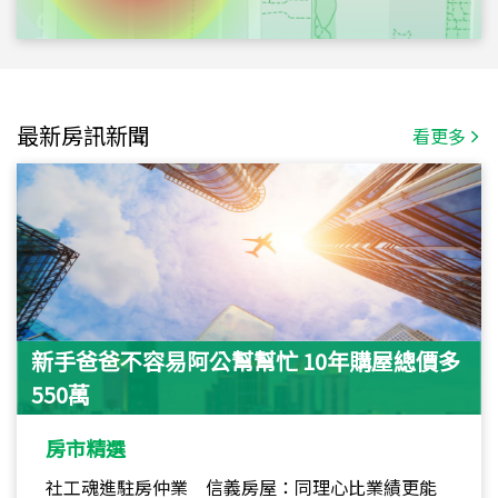
最新房訊新聞
看更多
新手爸爸不容易阿公幫幫忙 10年購屋總價多
550萬
房市精選
社工魂進駐房仲業 信義房屋：同理心比業績更能