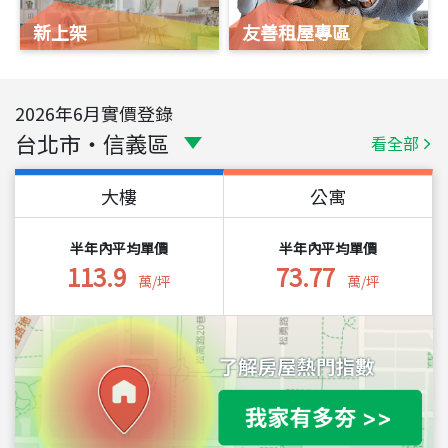
新上架
友善租屋專區
2026
年
6
月實價登錄
台北市
・
信義區
看全部
大樓
公寓
半年內平均單價
半年內平均單價
113.9
73.77
萬/坪
萬/坪