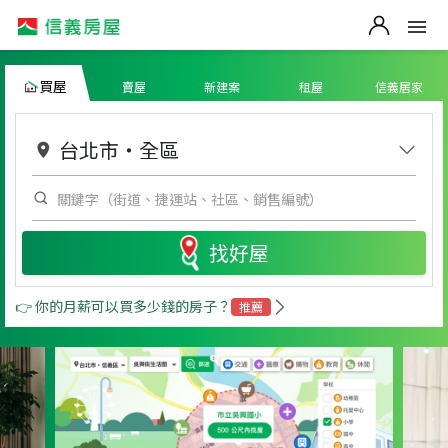
買屋
賣屋
新建案
租屋
信義居家
台北市
・
全區
找好屋
👉 你的月薪可以買多少錢的房子？
推薦