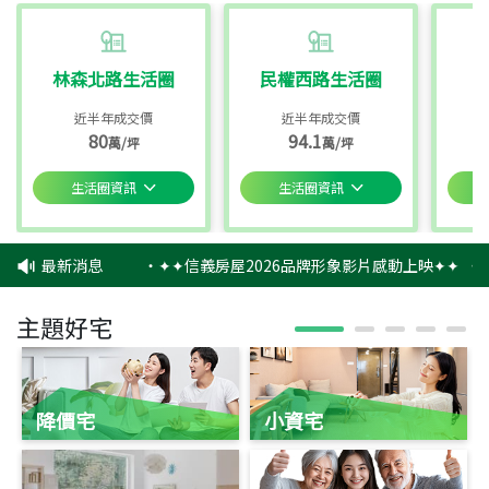
林森北路生活圈
民權西路生活圈
近半年成交價
近半年成交價
80
94.1
萬/坪
萬/坪
生活圈資訊
生活圈資訊
最新消息
‧
✦✦信義房屋2026品牌形象影片感動上映✦✦
‧
信
主題好宅
降價宅
小資宅