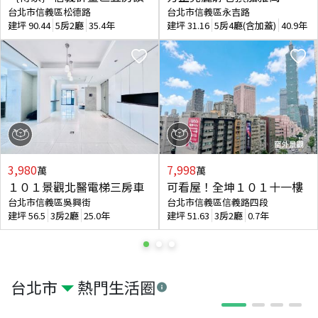
台北市信義區松德路
台北市信義區永吉路
建坪
90.44
5房2廳
35.4年
建坪
31.16
5房4廳(含加蓋)
40.9年
3,980
7,998
萬
萬
１０１景觀北醫電梯三房車
可看屋！全坤１０１十一樓
台北市信義區吳興街
台北市信義區信義路四段
建坪
56.5
3房2廳
25.0年
建坪
51.63
3房2廳
0.7年
台北市
熱門生活圈