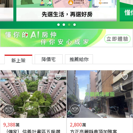
降價宅
推薦給你
新上架
9,388
2,800
萬
萬
｛傳家｝信義計畫區五房讚
方正亮麗靜巷頂加雅寓