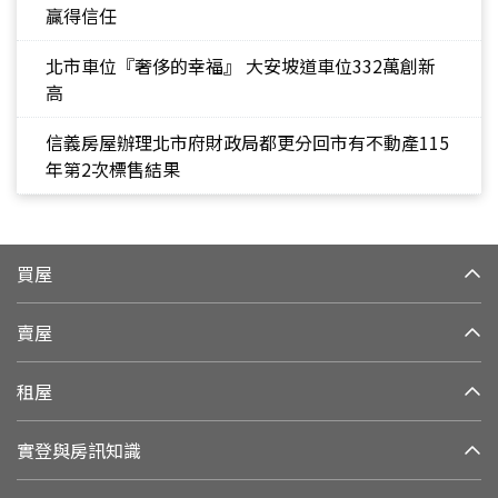
贏得信任
北市車位『奢侈的幸福』 大安坡道車位332萬創新
高
信義房屋辦理北市府財政局都更分回市有不動產115
年第2次標售結果
買屋
賣屋
租屋
實登與房訊知識