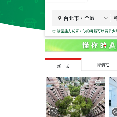
台北市
・
全區
👉 購屋能力試算，你的月薪可以買多少
降價宅
新上架