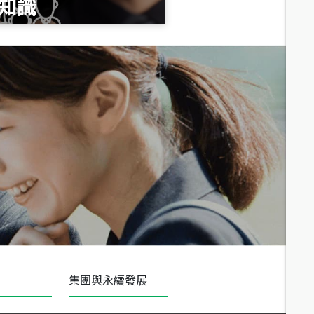
知識
總價
1,020
萬
總價
490
萬
總價
1,808
萬
集團與永續發展