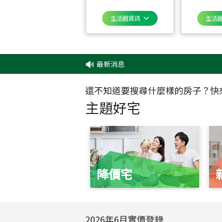
生活圈資訊
生活
最新消息
還不知道要搜尋什麼樣的房子？快
主題好宅
降價宅
2026
年
6
月實價登錄