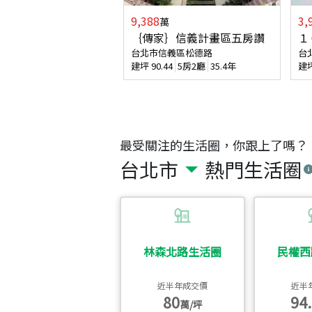
9,388
3,
萬
｛傳家｝信義計畫區五房讚
１
台北市信義區松德路
台
建坪
90.44
5房2廳
35.4年
建
最受關注的生活圈，你跟上了嗎？
台北市
熱門生活圈
林森北路生活圈
民權西
近半年成交價
近半
80
94.
萬/坪