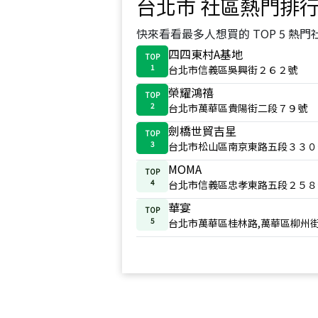
台北市
社區熱門排
快來看看最多人想買的 TOP 5 熱門
四四東村A基地
TOP
1
台北市信義區吳興街２６２號
榮耀鴻禧
TOP
2
台北市萬華區貴陽街二段７９號
劍橋世貿吉星
TOP
3
台北市松山區南京東路五段３３０
MOMA
TOP
4
台北市信義區忠孝東路五段２５８
華宴
TOP
5
台北市萬華區桂林路,萬華區柳州