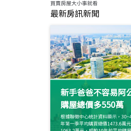
買賣房屋大小事就看
最新房訊新聞
新手爸爸不容易阿公
購屋總價多550萬
根據聯徵中心統計資料顯示，30~
年第一季平均購買總價1473.6
1063.2萬元，相較10年前平均購