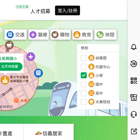
人才招募
登入/註冊
外置產
信義居家