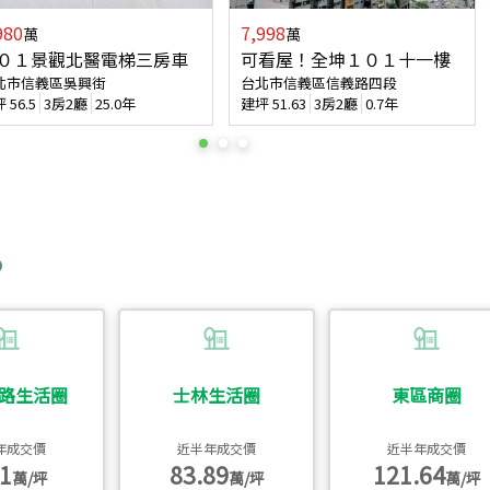
980
7,998
萬
萬
０１景觀北醫電梯三房車
可看屋！全坤１０１十一樓
北市信義區吳興街
台北市信義區信義路四段
坪
56.5
3房2廳
25.0年
建坪
51.63
3房2廳
0.7年
路生活圈
士林生活圈
東區商圈
年成交價
近半年成交價
近半年成交價
1
83.89
121.64
萬/坪
萬/坪
萬/坪