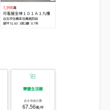
7,998
3,800
萬
萬
可看屋全坤１０１Ａ１九樓
信義區大空間美寓
台北市信義區信義路四段
台北市信義區大道路
建坪
51.63
3房2廳
0.7年
建坪
39.62
6房4廳(含加蓋)
51.9
雙園生活圈
近半年成交價
67.56
萬/坪