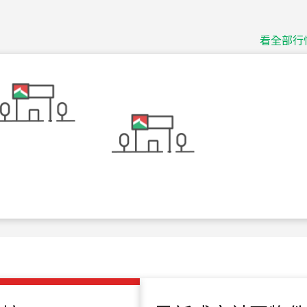
捷豹
台北市中山區長春路
看全部行
115
年
07
月 成交
十泉十美
台北市北投區光明路
115
年
07
月 成交
四維天廈
新竹市新竹市四維路
115
年
07
月 成交
菁英典藏
新竹市新竹市慈祥路
115
年
07
月 成交
長隄
新北市永和區環河西