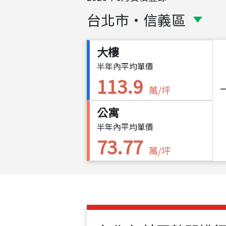
台北市
・
信義區
大樓
半年內平均單價
113.9
萬/坪
公寓
半年內平均單價
73.77
萬/坪