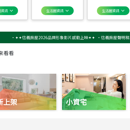
圈資訊
生活圈資訊
生活圈資訊
‧
✦✦信義房屋2026品牌形象影片感動上映✦✦
‧
信義房屋聲明稿－防詐
來看看
新上架
小資宅
115
年
07
月 成交