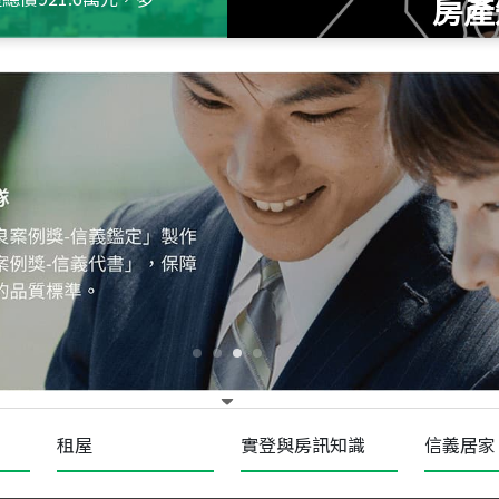
房產
115
年
07
月 成交
十泉十美
台北市北投區光明路
115
年
07
月 成交
四維天廈
新竹市新竹市四維路
115
年
07
月 成交
菁英典藏
新竹市新竹市慈祥路
租屋
實登與房訊知識
信義居家