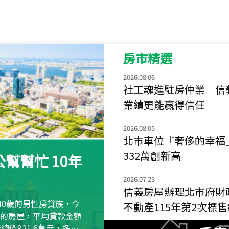
115
年
07
月 成交
菁英典藏
新竹市新竹市慈祥路
房市精選
115
年
07
月 成交
長隄
2026.08.06
新北市永和區環河西
社工魂進駐房仲業 信
業績更能贏得信任
115
年
07
月 成交
央央
2026.08.05
新竹縣竹北市高鐵八
北市車位『奢侈的幸福
115
年
07
月 成交
332萬創新高
幫幫忙 10年
小西華
台北市內湖區康寧路
2026.07.23
信義房屋辦理北市府財
115
年
07
月 成交
40歲的男性房貸族，今
不動產115年第2次標
捷豹
萬元的房屋，平均貸款金額
台北市中山區長春路
屋總價921.6萬元，多出