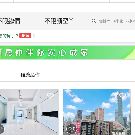
不限總價
不限類型
錢的房子？
推薦
推薦給你