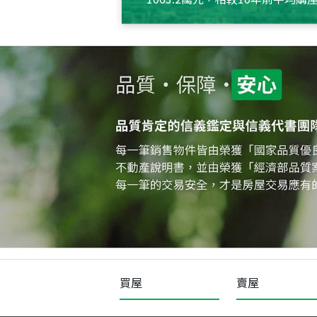
約550萬元，且貸款金額也多
買屋
賣屋