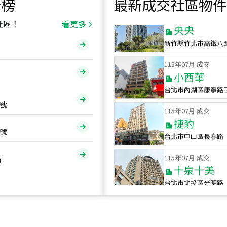
行榜
最新成交社區物件
115
年
07
月 成交
央央
社區！
看更多
新竹縣竹北市高鐵八
115
年
07
月 成交
小西華
台北市內湖區康寧路
115
年
07
月 成交
號
捷豹
台北市中山區長春路
號
115
年
07
月 成交
十泉十美
街
台北市北投區光明路
115
年
07
月 成交
四維天廈
新竹市新竹市四維路