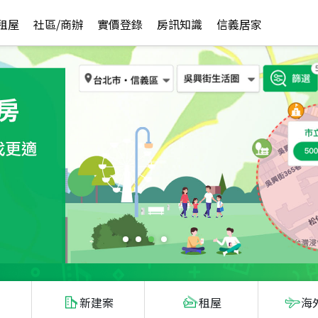
租屋
社區/商辦
實價登錄
房訊知識
信義居家
新建案
租屋
海