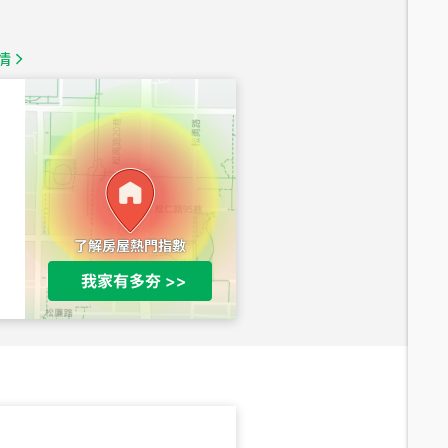
1,350
萬
情
總價
1,020
萬
總價
490
萬
總價
1,808
萬
總價
530
萬
路二段