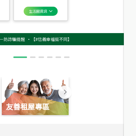
生活圈資訊
騙提醒
‧
【#信義幸福挺不同】用實力，讓升職免抽號碼牌！最新雇主品牌影片
友善租屋專區
新婚起家厝
總價