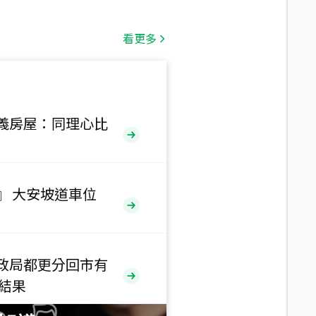
總價
1,808
萬
看更多
總價
530
萬
路二段
義房屋：同理心比
總價
5,800
萬
路
』 大安坡道車位
總價
1,938
萬
三段
政局都更分回市有
總價
售結果
1,350
萬