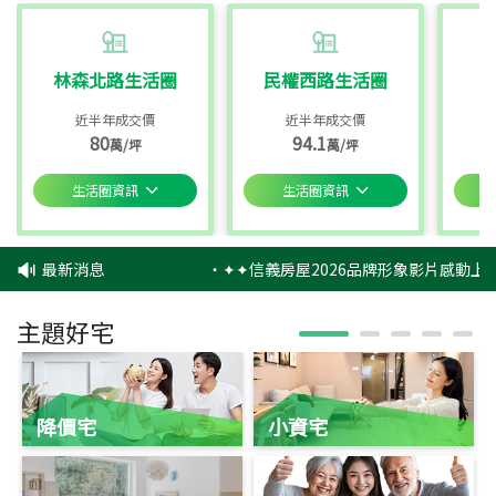
林森北路生活圈
民權西路生活圈
近半年成交價
近半年成交價
80
94.1
萬/坪
萬/坪
生活圈資訊
生活圈資訊
最新消息
‧
✦✦信義房屋2026品牌形象影片感動上映
主題好宅
降價宅
小資宅