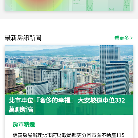
最新房訊新聞
看更多
北市車位『奢侈的幸福』 大安坡道車位332
萬創新高
房市精選
信義房屋辦理北市府財政局都更分回市有不動產115