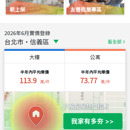
新上架
友善租屋專區
2026
年
6
月實價登錄
台北市
・
信義區
看全部
大樓
公寓
半年內平均單價
半年內平均單價
113.9
73.77
萬/坪
萬/坪