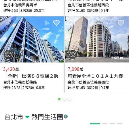
台北市信義區吳興街
台北市信義區信義路四段
建坪
56.5
3房2廳
25.0年
建坪
51.63
3房2廳
0.7年
3,420
7,998
萬
萬
｛全新｝松德８８電梯２房
可看屋全坤１０１Ａ１九樓
台北市信義區松德路
台北市信義區信義路四段
建坪
28.83
2房2廳
0.8年
建坪
51.63
3房2廳
0.7年
台北市
熱門生活圈