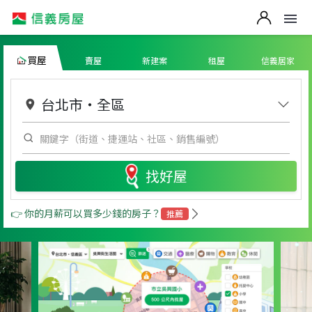
買屋
賣屋
新建案
租屋
信義居家
台北市
・
全區
找好屋
👉 你的月薪可以買多少錢的房子？
推薦