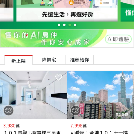
降價宅
推薦給你
新上架
3,980
7,998
萬
萬
１０１景觀北醫電梯三房車
可看屋！全坤１０１十一樓