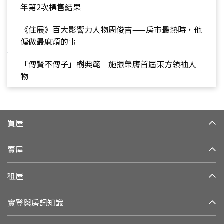
年第2次標售結果
《住展》百大影響力人物周俊吉——房市最熱時，他
偏做最麻煩的事
「傳賢不傳子」樹典範 施振榮膺首屆東方領袖人
物
買屋
賣屋
租屋
實登與房訊知識