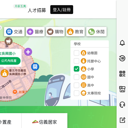
人才招募
登入/註冊
外置產
信義居家