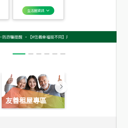
生活圈資訊
騙提醒
‧
【#信義幸福挺不同】用實力，讓升職免抽號碼牌！最新雇主品牌影片
友善租屋專區
新婚起家厝
總價