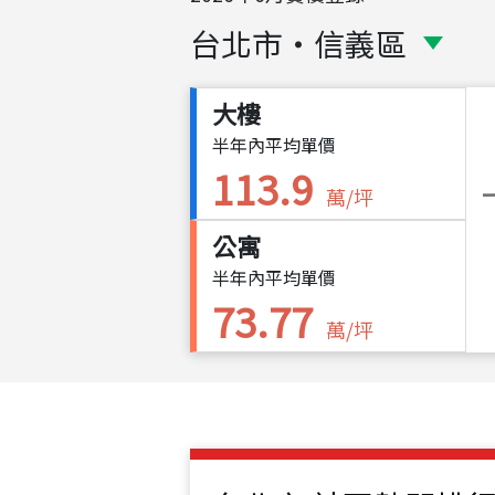
台北市
・
信義區
大樓
半年內平均單價
113.9
萬/坪
公寓
半年內平均單價
73.77
萬/坪