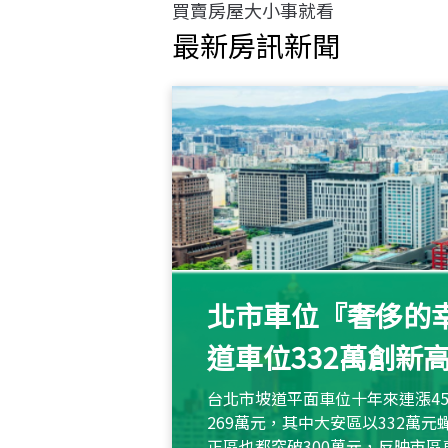
買賣房屋大小事就看
最新房訊新聞
北市車位『奢侈的幸
道車位332萬創新
台北市坡道平面車位十年來連漲45
269萬元，其中大安區以332萬
正區也都突破300萬元，反映市