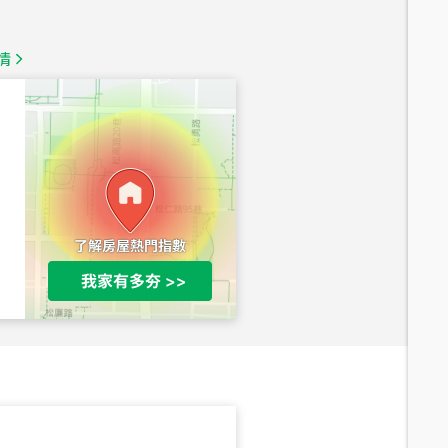
1,350
萬
情
總價
1,020
萬
總價
490
萬
總價
1,808
萬
總價
530
萬
路二段