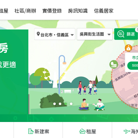
租屋
社區/商辦
實價登錄
房訊知識
信義居家
新建案
租屋
海