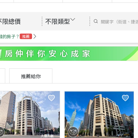
不限總價
不限類型
錢的房子？
推薦
推薦給你