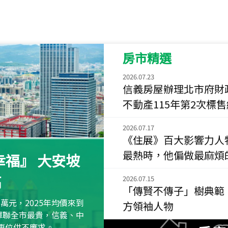
115
年
07
月 成交
菁英典藏
新竹市新竹市慈祥路
房市精選
115
年
07
月 成交
長隄
2026.07.23
新北市永和區環河西
信義房屋辦理北市府財
不動產115年第2次標
115
年
07
月 成交
央央
2026.07.17
新竹縣竹北市高鐵八
《住展》百大影響力人
115
年
07
月 成交
最熱時，他偏做最麻煩
福』 大安坡
小西華
高
台北市內湖區康寧路
2026.07.15
「傳賢不傳子」樹典範
115
年
07
月 成交
萬元，2025年均價來到
方領袖人物
捷豹
元蟬聯全市最貴，信義、中
台北市中山區長春路
區車位供不應求。