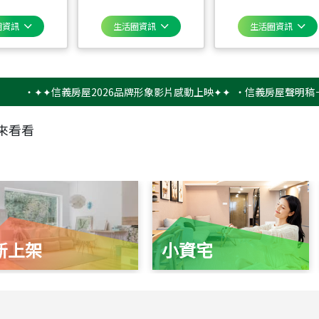
圈資訊
生活圈資訊
生活圈資訊
✦✦信義房屋2026品牌形象影片感動上映✦✦
‧
信義房屋聲明稿－防詐
來看看
新上架
小資宅
115
年
07
月 成交