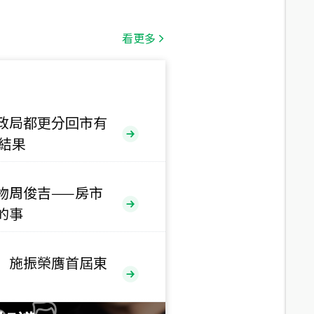
總價
1,808
萬
看更多
總價
530
萬
路二段
政局都更分回市有
售結果
總價
5,800
萬
路
物周俊吉——房市
總價
的事
1,938
萬
三段
 施振榮膺首屆東
總價
1,350
萬