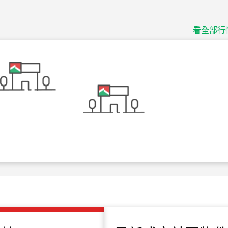
捷豹
台北市中山區長春路
看全部行
115
年
07
月 成交
十泉十美
台北市北投區光明路
115
年
07
月 成交
四維天廈
新竹市新竹市四維路
115
年
07
月 成交
菁英典藏
新竹市新竹市慈祥路
115
年
07
月 成交
長隄
新北市永和區環河西