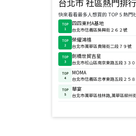
台北市
社區熱門排
快來看看最多人想買的 TOP 5 熱門
四四東村A基地
TOP
1
台北市信義區吳興街２６２號
榮耀鴻禧
TOP
2
台北市萬華區貴陽街二段７９號
劍橋世貿吉星
TOP
3
台北市松山區南京東路五段３３０
MOMA
TOP
4
台北市信義區忠孝東路五段２５８
華宴
TOP
5
台北市萬華區桂林路,萬華區柳州