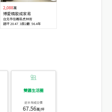
2,088
4,280
萬
萬
博愛精妝成家易
信義陽光自由露臺戶
台北市信義區虎林街
台北市信義區基隆路一段
建坪
20.47
3房2廳
56.4年
建坪
56.15
3房3廳
31.5年
雙園生活圈
近半年成交價
67.56
萬/坪