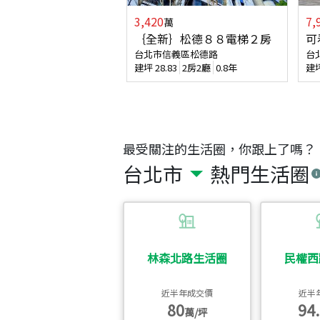
3,420
7,
萬
｛全新｝松德８８電梯２房
可
台北市信義區松德路
台
建坪
28.83
2房2廳
0.8年
建
最受關注的生活圈，你跟上了嗎？
台北市
熱門生活圈
林森北路生活圈
民權西
近半年成交價
近半
80
94.
萬/坪