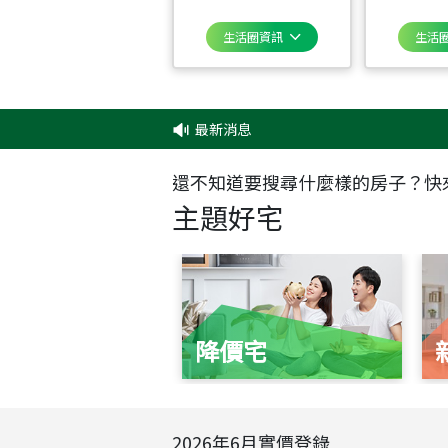
生活圈資訊
生活
最新消息
‧
還不知道要搜尋什麼樣的房子？快
主題好宅
降價宅
2026
年
6
月實價登錄