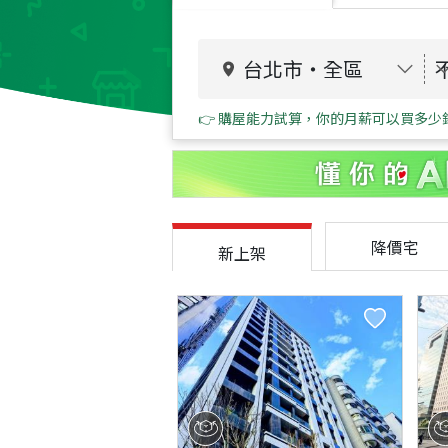
台北市
・
全區
👉 購屋能力試算，你的月薪可以買多少
降價宅
新上架