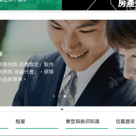
房產
115
年
07
月 成交
十泉十美
台北市北投區光明路
115
年
07
月 成交
四維天廈
新竹市新竹市四維路
115
年
07
月 成交
菁英典藏
新竹市新竹市慈祥路
租屋
實登與房訊知識
信義居家