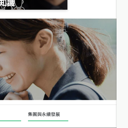
知識
總價
1,020
萬
總價
490
萬
總價
1,808
萬
集團與永續發展