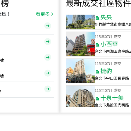
行榜
最新成交社區物件
115
年
07
月 成交
央央
社區！
看更多
新竹縣竹北市高鐵八
115
年
07
月 成交
小西華
台北市內湖區康寧路
115
年
07
月 成交
號
捷豹
台北市中山區長春路
號
115
年
07
月 成交
十泉十美
街
台北市北投區光明路
115
年
07
月 成交
四維天廈
新竹市新竹市四維路