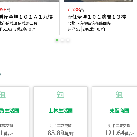
998
7,688
萬
萬
看屋全坤１０１Ａ１九樓
專任全坤１０１邊間１３樓
北市信義區信義路四段
台北市信義區信義路四段
坪
51.63
3房2廳
0.7年
建坪
53
2廳2衛
0.7年
路生活圈
士林生活圈
東區商圈
年成交價
近半年成交價
近半年成交價
1
83.89
121.64
萬/坪
萬/坪
萬/坪