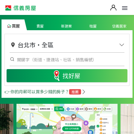
買屋
賣屋
新建案
租屋
信義居家
台北市
・
全區
找好屋
👉 你的月薪可以買多少錢的房子？
推薦