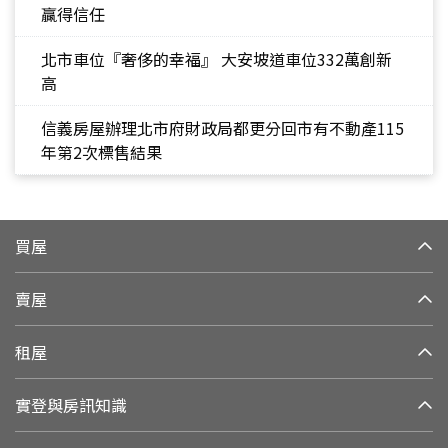
贏得信任
北市車位『奢侈的幸福』 大安坡道車位332萬創新
高
信義房屋辦理北市府財政局都更分回市有不動產115
年第2次標售結果
買屋
賣屋
租屋
實登與房訊知識