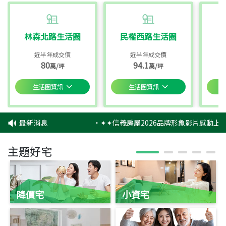
林森北路生活圈
民權西路生活圈
近半年成交價
近半年成交價
80
94.1
萬/坪
萬/坪
生活圈資訊
生活圈資訊
最新消息
‧
✦✦信義房屋2026品牌形象影片感動上映
主題好宅
降價宅
小資宅