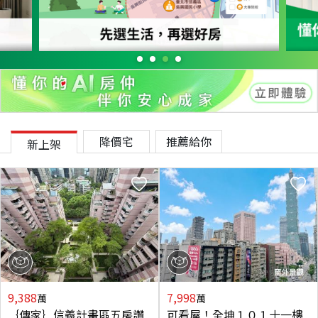
降價宅
推薦給你
新上架
9,388
7,998
萬
萬
｛傳家｝信義計畫區五房讚
可看屋！全坤１０１十一樓