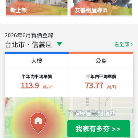
新上架
友善租屋專區
2026
年
6
月實價登錄
台北市
・
信義區
看全部
大樓
公寓
半年內平均單價
半年內平均單價
113.9
73.77
萬/坪
萬/坪