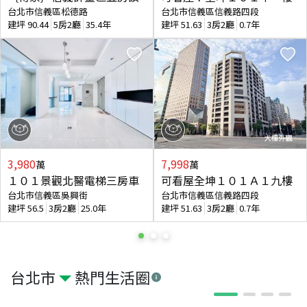
台北市信義區松德路
台北市信義區信義路四段
建坪
90.44
5房2廳
35.4年
建坪
51.63
3房2廳
0.7年
3,980
7,998
萬
萬
１０１景觀北醫電梯三房車
可看屋全坤１０１Ａ１九樓
台北市信義區吳興街
台北市信義區信義路四段
建坪
56.5
3房2廳
25.0年
建坪
51.63
3房2廳
0.7年
台北市
熱門生活圈