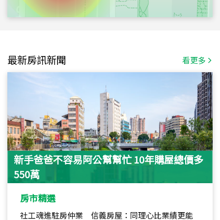
最新房訊新聞
看更多
新手爸爸不容易阿公幫幫忙 10年購屋總價多
550萬
房市精選
社工魂進駐房仲業 信義房屋：同理心比業績更能