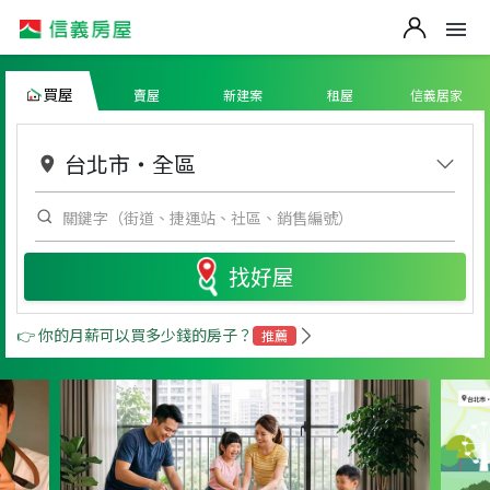
買屋
賣屋
新建案
租屋
信義居家
台北市
・
全區
找好屋
👉 你的月薪可以買多少錢的房子？
推薦