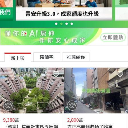
降價宅
推薦給你
新上架
9,388
2,800
萬
萬
｛傳家｝信義計畫區五房讚
方正亮麗靜巷頂加雅寓