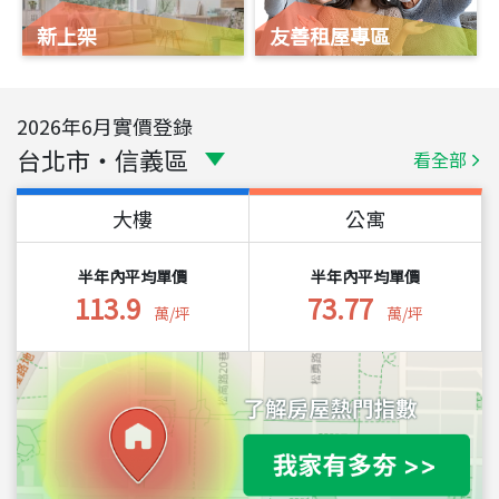
新上架
友善租屋專區
2026
年
6
月實價登錄
台北市
・
信義區
看全部
大樓
公寓
半年內平均單價
半年內平均單價
113.9
73.77
萬/坪
萬/坪