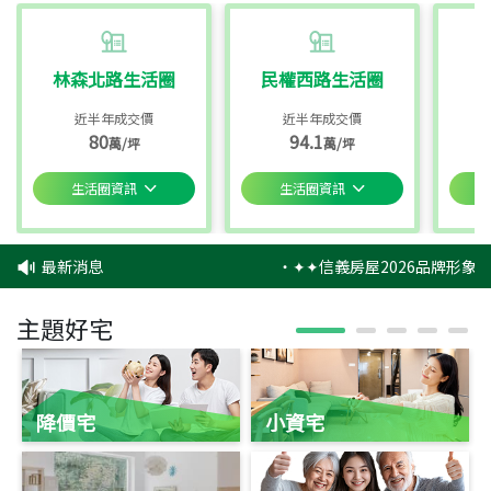
林森北路生活圈
民權西路生活圈
近半年成交價
近半年成交價
80
94.1
萬/坪
萬/坪
生活圈資訊
生活圈資訊
最新消息
‧
✦✦信義房屋2026品牌形象
主題好宅
降價宅
小資宅