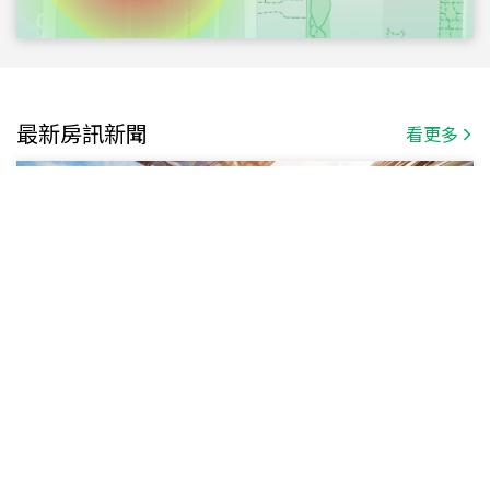
最新房訊新聞
看更多
新手爸爸不容易阿公幫幫忙 10年購屋總價多
550萬
房市精選
社工魂進駐房仲業 信義房屋：同理心比業績更能