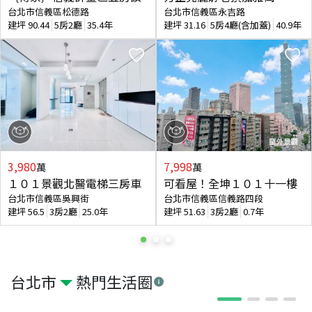
台北市信義區松德路
台北市信義區永吉路
建坪
90.44
5房2廳
35.4年
建坪
31.16
5房4廳(含加蓋)
40.9年
3,980
7,998
萬
萬
１０１景觀北醫電梯三房車
可看屋！全坤１０１十一樓
台北市信義區吳興街
台北市信義區信義路四段
建坪
56.5
3房2廳
25.0年
建坪
51.63
3房2廳
0.7年
台北市
熱門生活圈