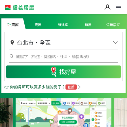
買屋
賣屋
新建案
租屋
信義居家
台北市
・
全區
找好屋
👉 你的月薪可以買多少錢的房子？
推薦