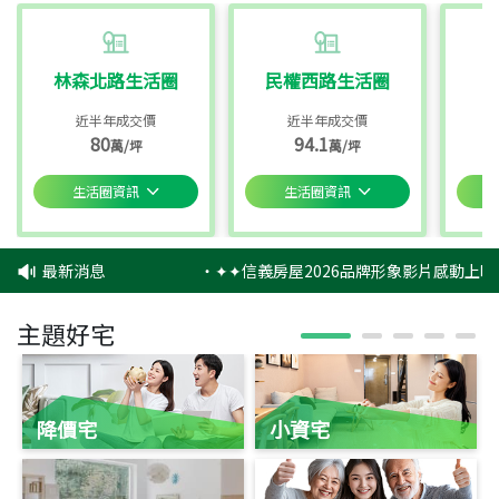
林森北路生活圈
民權西路生活圈
近半年成交價
近半年成交價
80
94.1
萬/坪
萬/坪
生活圈資訊
生活圈資訊
最新消息
‧
✦✦信義房屋2026品牌形象影片感動上映
主題好宅
降價宅
小資宅