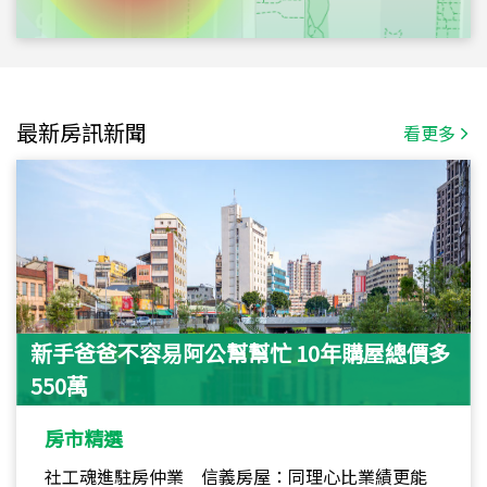
最新房訊新聞
看更多
新手爸爸不容易阿公幫幫忙 10年購屋總價多
550萬
房市精選
社工魂進駐房仲業 信義房屋：同理心比業績更能