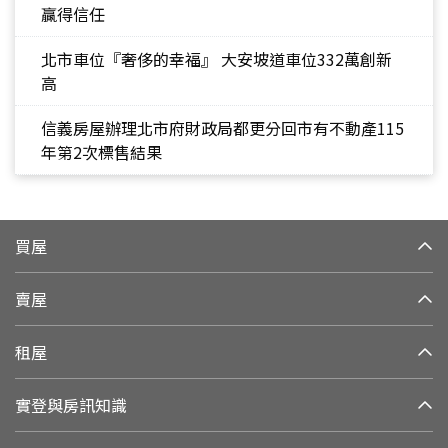
贏得信任
北市車位『奢侈的幸福』 大安坡道車位332萬創新
高
信義房屋辦理北市府財政局都更分回市有不動產115
年第2次標售結果
買屋
賣屋
租屋
實登與房訊知識