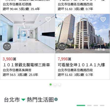
台北市信義區松德路
台北市信義區信義路四段
建坪
90.44
5房2廳
35.4年
建坪
51.63
3房2廳
0.7年
3,980
7,998
萬
萬
１０１景觀北醫電梯三房車
可看屋全坤１０１Ａ１九樓
台北市信義區吳興街
台北市信義區信義路四段
建坪
56.5
3房2廳
25.0年
建坪
51.63
3房2廳
0.7年
台北市
熱門生活圈