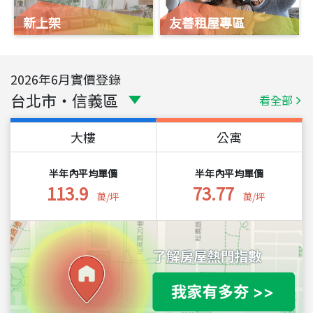
新上架
友善租屋專區
2026
年
6
月實價登錄
台北市
・
信義區
看全部
大樓
公寓
半年內平均單價
半年內平均單價
113.9
73.77
萬/坪
萬/坪