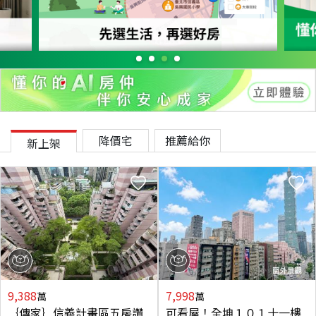
降價宅
推薦給你
新上架
9,388
7,998
萬
萬
｛傳家｝信義計畫區五房讚
可看屋！全坤１０１十一樓