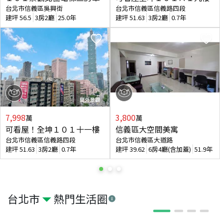
台北市信義區吳興街
台北市信義區信義路四段
建坪
56.5
3房2廳
25.0年
建坪
51.63
3房2廳
0.7年
7,998
3,800
萬
萬
可看屋！全坤１０１十一樓
信義區大空間美寓
台北市信義區信義路四段
台北市信義區大道路
建坪
51.63
3房2廳
0.7年
建坪
39.62
6房4廳(含加蓋)
51.9年
台北市
熱門生活圈