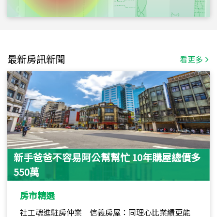
最新房訊新聞
看更多
新手爸爸不容易阿公幫幫忙 10年購屋總價多
550萬
房市精選
社工魂進駐房仲業 信義房屋：同理心比業績更能