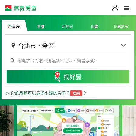
買屋
賣屋
新建案
租屋
信義居家
台北市
・
全區
找好屋
👉 你的月薪可以買多少錢的房子？
推薦