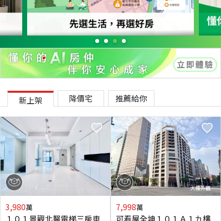
降價宅
推薦給你
新上架
3,980
7,998
萬
萬
１０１景觀北醫電梯三房車
可看屋全坤１０１Ａ１九樓