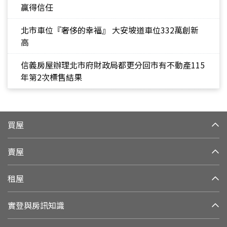
贏得信任
北市車位『奢侈的幸福』 大安坡道車位332萬創新
高
信義房屋辦理北市府財政局都更分回市有不動產115
年第2次標售結果
買屋
賣屋
租屋
實登與房訊知識