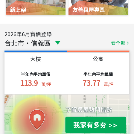
新上架
友善租屋專區
2026
年
6
月實價登錄
台北市
・
信義區
看全部
大樓
公寓
半年內平均單價
半年內平均單價
113.9
73.77
萬/坪
萬/坪