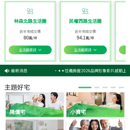
林森北路生活圈
民權西路生活圈
近半年成交價
近半年成交價
80
94.1
萬/坪
萬/坪
生活圈資訊
生活圈資訊
最新消息
‧
✦✦信義房屋2026品牌形象影片感動上映
主題好宅
降價宅
小資宅