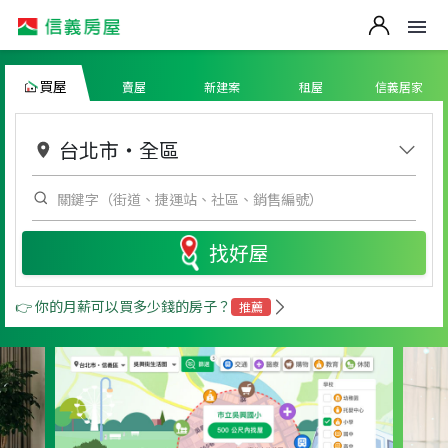
買屋
賣屋
新建案
租屋
信義居家
台北市
・
全區
找好屋
👉 你的月薪可以買多少錢的房子？
推薦