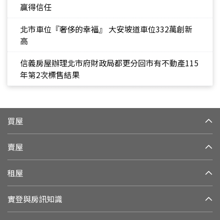
贏得信任
北市車位『奢侈的幸福』 大安坡道車位332萬創新
高
信義房屋辦理北市府財政局都更分回市有不動產115
年第2次標售結果
買屋
賣屋
租屋
實登與房訊知識