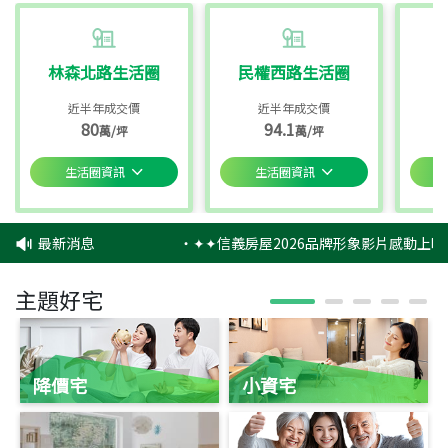
林森北路生活圈
民權西路生活圈
近半年成交價
近半年成交價
80
94.1
萬/坪
萬/坪
生活圈資訊
生活圈資訊
最新消息
‧
✦✦信義房屋2026品牌形象影片感動上映
主題好宅
降價宅
小資宅