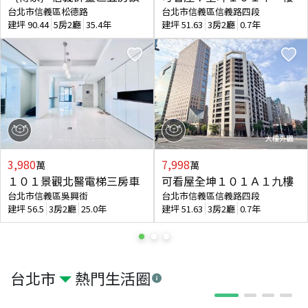
台北市信義區松德路
台北市信義區信義路四段
建坪
90.44
5房2廳
35.4年
建坪
51.63
3房2廳
0.7年
3,980
7,998
萬
萬
１０１景觀北醫電梯三房車
可看屋全坤１０１Ａ１九樓
台北市信義區吳興街
台北市信義區信義路四段
建坪
56.5
3房2廳
25.0年
建坪
51.63
3房2廳
0.7年
台北市
熱門生活圈