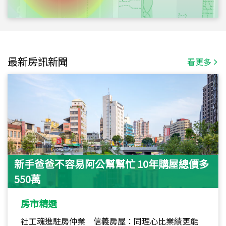
最新房訊新聞
看更多
新手爸爸不容易阿公幫幫忙 10年購屋總價多
550萬
房市精選
社工魂進駐房仲業 信義房屋：同理心比業績更能