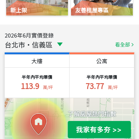
新上架
友善租屋專區
2026
年
6
月實價登錄
台北市
・
信義區
看全部
大樓
公寓
半年內平均單價
半年內平均單價
113.9
73.77
萬/坪
萬/坪