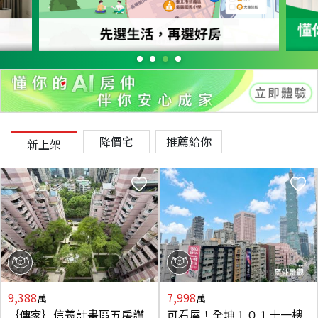
降價宅
推薦給你
新上架
9,388
7,998
萬
萬
｛傳家｝信義計畫區五房讚
可看屋！全坤１０１十一樓