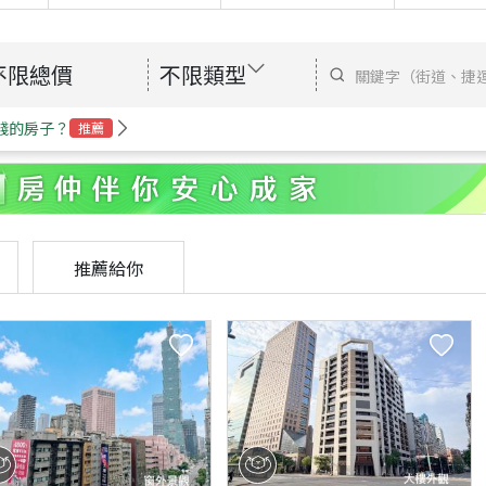
不限總價
不限類型
錢的房子？
推薦
推薦給你