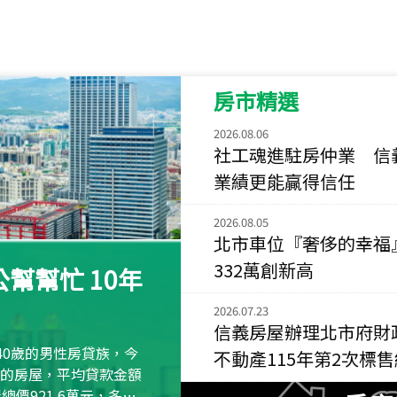
115
年
07
月 成交
菁英典藏
新竹市新竹市慈祥路
房市精選
115
年
07
月 成交
長隄
2026.08.06
新北市永和區環河西
社工魂進駐房仲業 信
業績更能贏得信任
115
年
07
月 成交
央央
2026.08.05
新竹縣竹北市高鐵八
北市車位『奢侈的幸福
115
年
07
月 成交
332萬創新高
幫幫忙 10年
小西華
台北市內湖區康寧路
2026.07.23
信義房屋辦理北市府財
115
年
07
月 成交
40歲的男性房貸族，今
不動產115年第2次標
捷豹
萬元的房屋，平均貸款金額
台北市中山區長春路
屋總價921.6萬元，多出