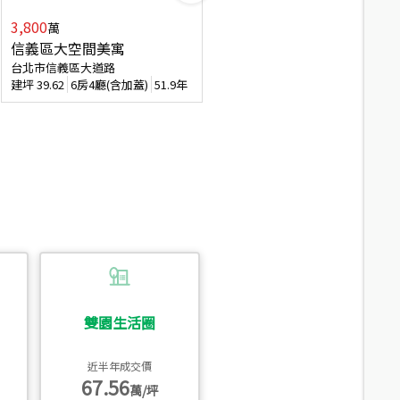
3,800
2,088
萬
萬
信義區大空間美寓
博愛精妝成家易
台北市信義區大道路
台北市信義區虎林街
建坪
39.62
6房4廳(含加蓋)
51.9年
建坪
20.47
3房2廳
56.4年
雙園生活圈
近半年成交價
67.56
萬/坪