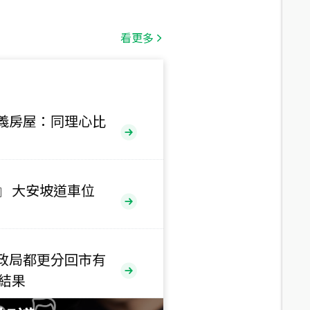
總價
1,808
萬
看更多
總價
530
萬
路二段
義房屋：同理心比
總價
5,800
萬
路
』 大安坡道車位
總價
1,938
萬
三段
政局都更分回市有
總價
售結果
1,350
萬