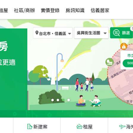
租屋
社區/商辦
實價登錄
房訊知識
信義居家
新建案
租屋
海