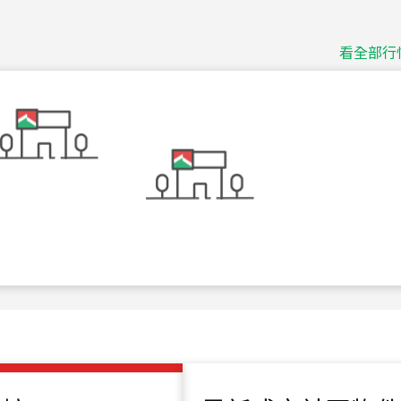
捷豹
台北市中山區長春路
看全部行
115
年
07
月 成交
十泉十美
台北市北投區光明路
115
年
07
月 成交
四維天廈
新竹市新竹市四維路
115
年
07
月 成交
菁英典藏
新竹市新竹市慈祥路
115
年
07
月 成交
長隄
新北市永和區環河西