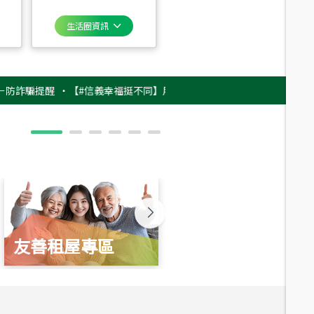
生活圈資訊
騙提醒
‧
【#信義幸福挺不同】用實力，讓升職免抽號碼牌！最新雇主品牌影片
友善租屋專區
新婚起家厝
總價