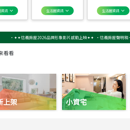
圈資訊
生活圈資訊
生活圈資訊
✦✦信義房屋2026品牌形象影片感動上映✦✦
‧
信義房屋聲明稿－防詐
來看看
新上架
小資宅
115
年
07
月 成交