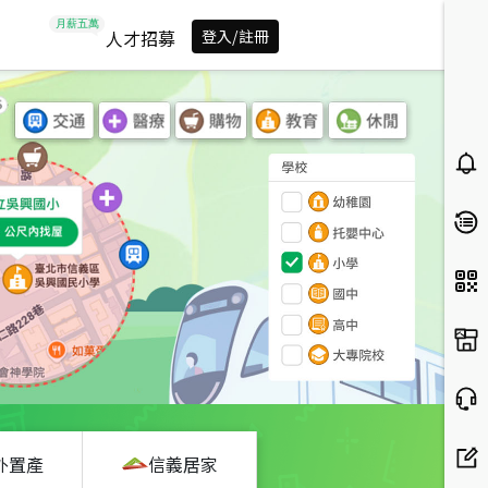
人才招募
登入/註冊
外置產
信義居家