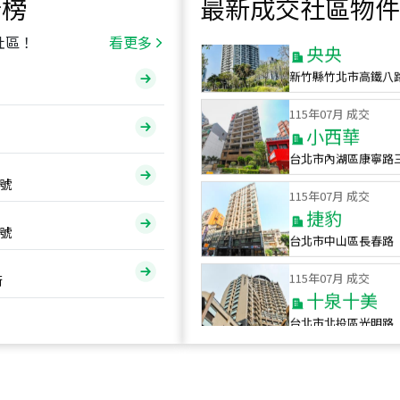
行榜
最新成交社區物件
115
年
07
月 成交
央央
社區！
看更多
新竹縣竹北市高鐵八
115
年
07
月 成交
小西華
台北市內湖區康寧路
115
年
07
月 成交
號
捷豹
台北市中山區長春路
號
115
年
07
月 成交
十泉十美
街
台北市北投區光明路
115
年
07
月 成交
四維天廈
新竹市新竹市四維路