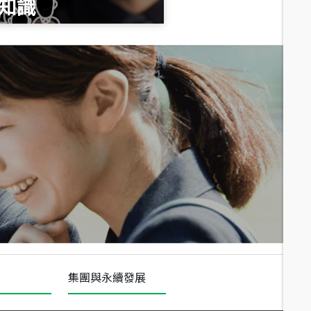
知識
總價
1,020
萬
總價
490
萬
總價
1,808
萬
集團與永續發展