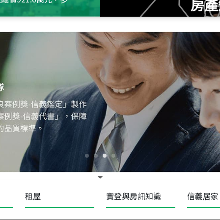
房產
115
年
07
月 成交
十泉十美
台北市北投區光明路
115
年
07
月 成交
四維天廈
新竹市新竹市四維路
115
年
07
月 成交
菁英典藏
新竹市新竹市慈祥路
租屋
實登與房訊知識
信義居家