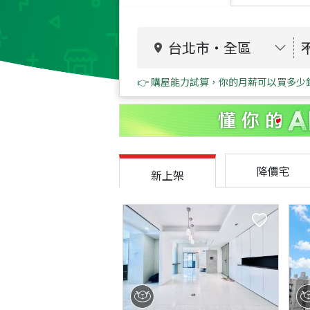
台北市
・
全區
👉 購屋能力試算，你的月薪可以買多少
降價宅
新上架