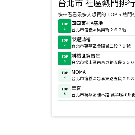
台北市
社區熱門排
快來看看最多人想買的 TOP 5 熱門
四四東村A基地
TOP
1
台北市信義區吳興街２６２號
榮耀鴻禧
TOP
2
台北市萬華區貴陽街二段７９號
劍橋世貿吉星
TOP
3
台北市松山區南京東路五段３３０
MOMA
TOP
4
台北市信義區忠孝東路五段２５８
華宴
TOP
5
台北市萬華區桂林路,萬華區柳州