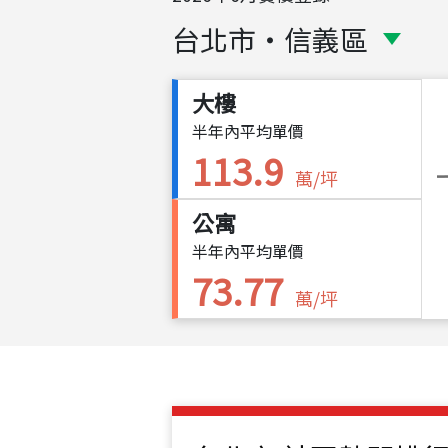
台北市
・
信義區
大樓
半年內平均單價
113.9
萬/坪
公寓
半年內平均單價
73.77
萬/坪