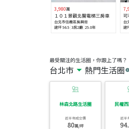
3,980
7,
萬
１０１景觀北醫電梯三房車
可
台北市信義區吳興街
台
建坪
56.5
3房2廳
25.0年
建
最受關注的生活圈，你跟上了嗎？
台北市
熱門生活圈
林森北路生活圈
民權西
近半年成交價
近半
80
94.
萬/坪