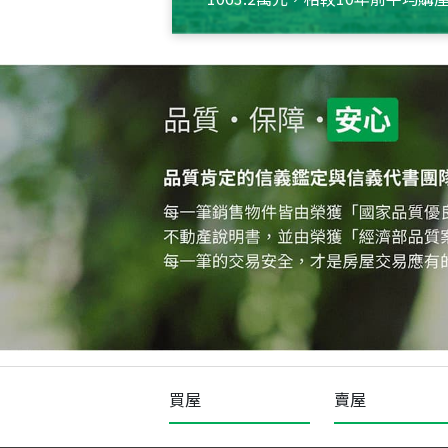
約550萬元，且貸款金額也多
買屋
賣屋