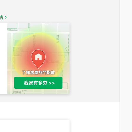
1,350
萬
情
總價
1,020
萬
總價
490
萬
總價
1,808
萬
總價
530
萬
路二段