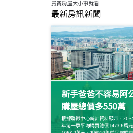
買賣房屋大小事就看
最新房訊新聞
新手爸爸不容易阿公
購屋總價多550萬
根據聯徵中心統計資料顯示，30~
年第一季平均購買總價1473.6
1063.2萬元，相較10年前平均購