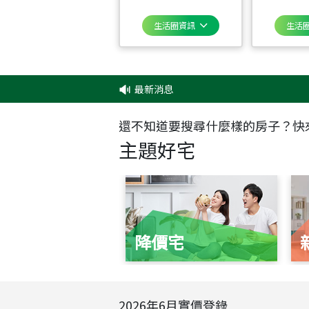
生活圈資訊
生活
最新消息
‧
還不知道要搜尋什麼樣的房子？快
主題好宅
降價宅
2026
年
6
月實價登錄