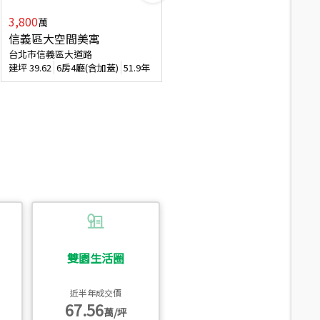
3,800
2,088
萬
萬
信義區大空間美寓
博愛精妝成家易
台北市信義區大道路
台北市信義區虎林街
建坪
39.62
6房4廳(含加蓋)
51.9年
建坪
20.47
3房2廳
56.4年
雙園生活圈
近半年成交價
67.56
萬/坪