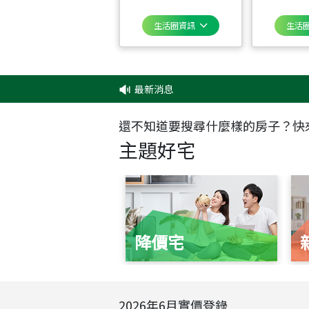
生活圈資訊
生活
最新消息
‧
還不知道要搜尋什麼樣的房子？快
主題好宅
降價宅
2026
年
6
月實價登錄