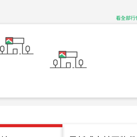
捷豹
台北市中山區長春路
看全部行
115
年
07
月 成交
十泉十美
台北市北投區光明路
115
年
07
月 成交
四維天廈
新竹市新竹市四維路
115
年
07
月 成交
菁英典藏
新竹市新竹市慈祥路
115
年
07
月 成交
長隄
新北市永和區環河西