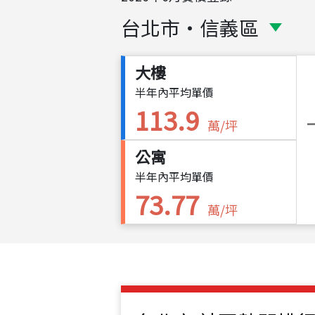
台北市
・
信義區
大樓
半年內平均單價
113.9
萬/坪
公寓
半年內平均單價
73.77
萬/坪