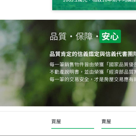
約550萬元，且貸款金額也多
買屋
賣屋