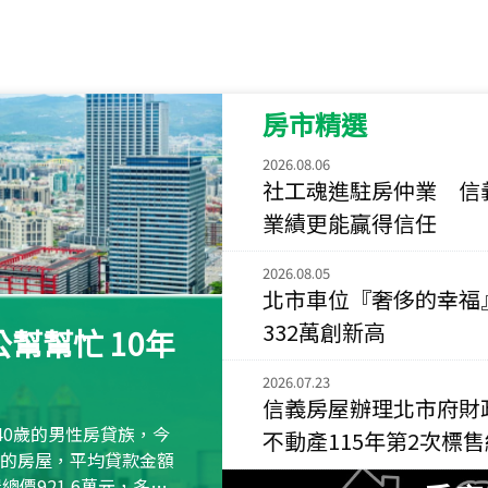
115
年
07
月 成交
菁英典藏
新竹市新竹市慈祥路
房市精選
115
年
07
月 成交
長隄
2026.08.06
新北市永和區環河西
社工魂進駐房仲業 信
業績更能贏得信任
115
年
07
月 成交
央央
2026.08.05
新竹縣竹北市高鐵八
北市車位『奢侈的幸福
115
年
07
月 成交
332萬創新高
幫幫忙 10年
小西華
台北市內湖區康寧路
2026.07.23
信義房屋辦理北市府財
115
年
07
月 成交
40歲的男性房貸族，今
不動產115年第2次標
捷豹
萬元的房屋，平均貸款金額
台北市中山區長春路
屋總價921.6萬元，多出