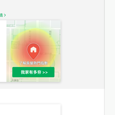
1,350
萬
情
總價
1,020
萬
總價
490
萬
總價
1,808
萬
總價
530
萬
路二段