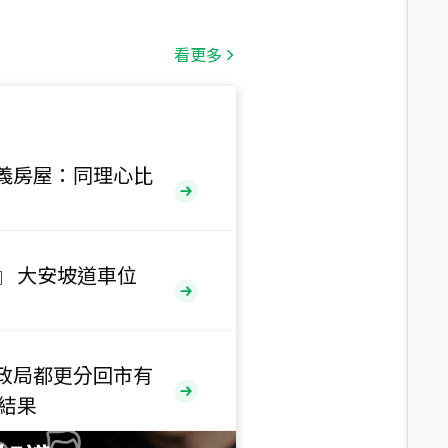
總價
1,808
萬
看更多
總價
530
萬
路二段
義房屋：同理心比
總價
5,800
萬
路
』 大安坡道車位
總價
1,938
萬
三段
政局都更分回市有
總價
售結果
1,350
萬