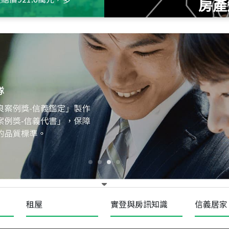
房產
115
年
07
月 成交
十泉十美
台北市北投區光明路
115
年
07
月 成交
四維天廈
新竹市新竹市四維路
115
年
07
月 成交
菁英典藏
新竹市新竹市慈祥路
租屋
實登與房訊知識
信義居家