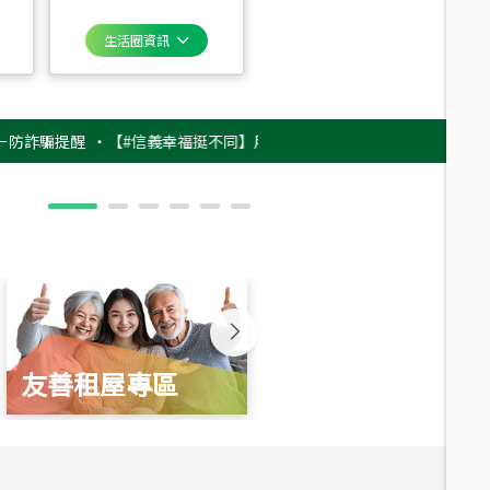
生活圈資訊
提醒
‧
【#信義幸福挺不同】用實力，讓升職免抽號碼牌！最新雇主品牌影片
友善租屋專區
新婚起家厝
總價