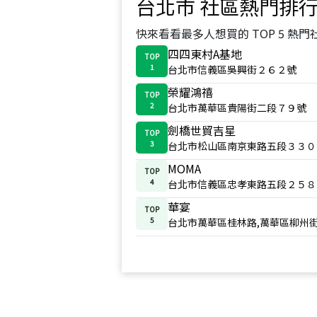
台北市
社區熱門排
快來看看最多人想買的 TOP 5 熱門
四四東村A基地
TOP
1
台北市信義區吳興街２６２號
榮耀鴻禧
TOP
2
台北市萬華區貴陽街二段７９號
劍橋世貿吉星
TOP
3
台北市松山區南京東路五段３３０
MOMA
TOP
4
台北市信義區忠孝東路五段２５８
華宴
TOP
5
台北市萬華區桂林路,萬華區柳州