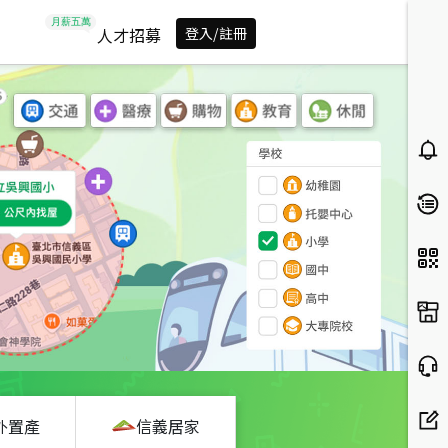
人才招募
登入/註冊
外置產
信義居家