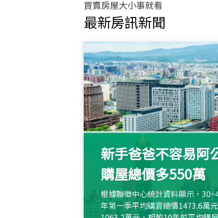
買賣房屋大小事就看
最新房訊新聞
新手爸爸不容易阿公
購屋總價多550萬
根據聯徵中心統計資料顯示，30~
年第一季平均購買總價1473.6
1063.2萬元，相較10年前平均購