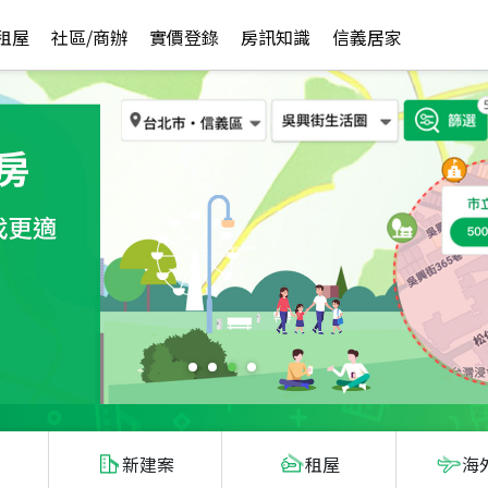
租屋
社區/商辦
實價登錄
房訊知識
信義居家
新建案
租屋
海