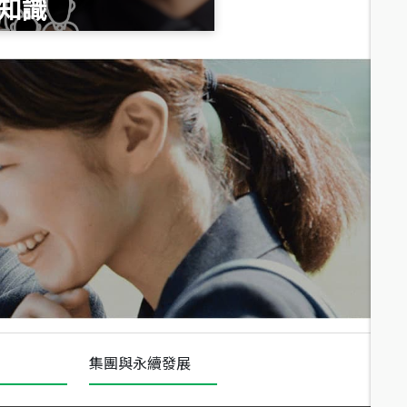
知識
總價
1,020
萬
總價
490
萬
總價
1,808
萬
集團與永續發展