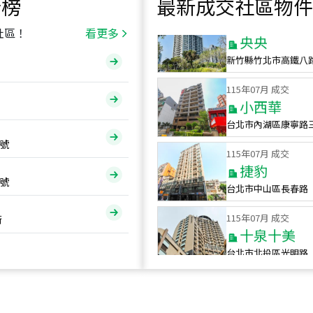
行榜
最新成交社區物件
115
年
07
月 成交
央央
社區！
看更多
新竹縣竹北市高鐵八
115
年
07
月 成交
小西華
台北市內湖區康寧路
115
年
07
月 成交
號
捷豹
台北市中山區長春路
號
115
年
07
月 成交
十泉十美
街
台北市北投區光明路
115
年
07
月 成交
四維天廈
新竹市新竹市四維路