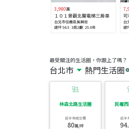
3,980
7,
萬
１０１景觀北醫電梯三房車
可
台北市信義區吳興街
台
建坪
56.5
3房2廳
25.0年
建
最受關注的生活圈，你跟上了嗎？
台北市
熱門生活圈
林森北路生活圈
民權西
近半年成交價
近半
80
94.
萬/坪