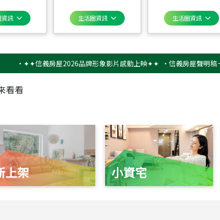
圈資訊
生活圈資訊
生活圈資訊
✦✦信義房屋2026品牌形象影片感動上映✦✦
‧
信義房屋聲明稿－防詐騙
來看看
新上架
小資宅
115
年
07
月 成交