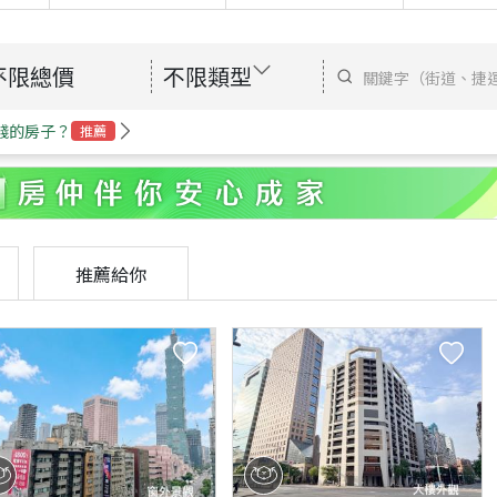
不限總價
不限類型
錢的房子？
推薦
推薦給你