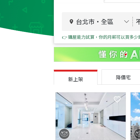
台北市
・
全區
👉 購屋能力試算，你的月薪可以買多少
降價宅
新上架