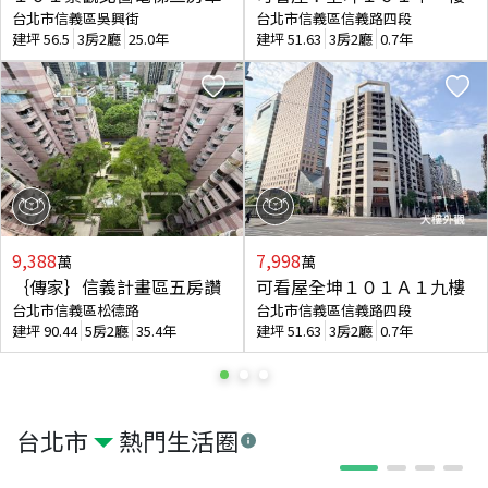
台北市信義區吳興街
台北市信義區信義路四段
建坪
56.5
3房2廳
25.0年
建坪
51.63
3房2廳
0.7年
9,388
7,998
萬
萬
｛傳家｝信義計畫區五房讚
可看屋全坤１０１Ａ１九樓
台北市信義區松德路
台北市信義區信義路四段
建坪
90.44
5房2廳
35.4年
建坪
51.63
3房2廳
0.7年
台北市
熱門生活圈