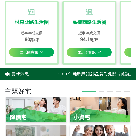
林森北路生活圈
民權西路生活圈
近半年成交價
近半年成交價
80
94.1
萬/坪
萬/坪
生活圈資訊
生活圈資訊
最新消息
‧
✦✦信義房屋2026品牌形象影片感動上映
主題好宅
降價宅
小資宅