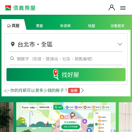
買屋
賣屋
新建案
租屋
信義居家
台北市
・
全區
找好屋
👉 你的月薪可以買多少錢的房子？
推薦