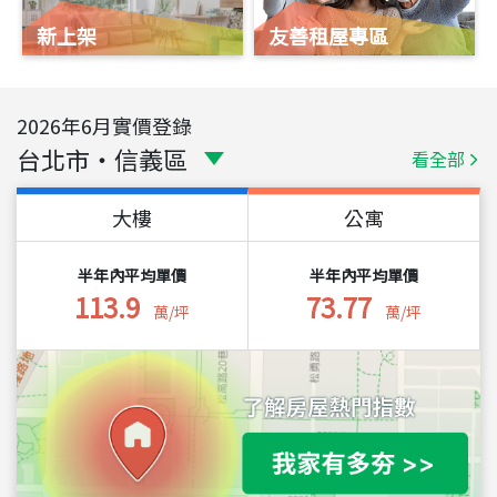
新上架
友善租屋專區
2026
年
6
月實價登錄
台北市
・
信義區
看全部
大樓
公寓
半年內平均單價
半年內平均單價
113.9
73.77
萬/坪
萬/坪