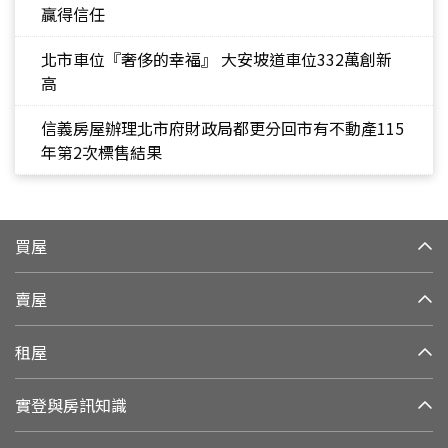
贏得信任
北市車位『奢侈的幸福』 大安坡道車位332萬創新
高
信義房屋辦理北市府財政局都更分回市有不動產115
年第2次標售結果
買屋
賣屋
租屋
實登與房訊知識