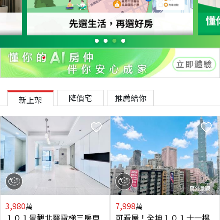
降價宅
推薦給你
新上架
3,980
7,998
萬
萬
１０１景觀北醫電梯三房車
可看屋！全坤１０１十一樓