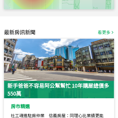
最新房訊新聞
看更多
新手爸爸不容易阿公幫幫忙 10年購屋總價多
550萬
房市精選
社工魂進駐房仲業 信義房屋：同理心比業績更能