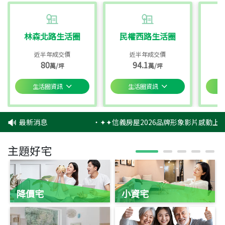
林森北路生活圈
民權西路生活圈
近半年成交價
近半年成交價
80
94.1
萬/坪
萬/坪
生活圈資訊
生活圈資訊
最新消息
‧
✦✦信義房屋2026品牌形象影片感動上映
主題好宅
降價宅
小資宅