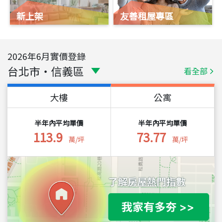
新上架
友善租屋專區
2026
年
6
月實價登錄
台北市
・
信義區
看全部
大樓
公寓
半年內平均單價
半年內平均單價
113.9
73.77
萬/坪
萬/坪