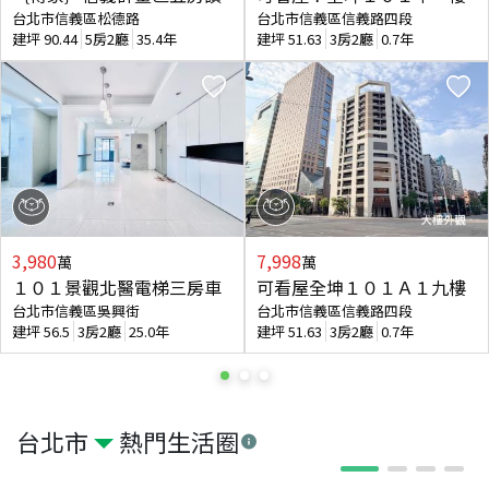
台北市信義區松德路
台北市信義區信義路四段
建坪
90.44
5房2廳
35.4年
建坪
51.63
3房2廳
0.7年
3,980
7,998
萬
萬
１０１景觀北醫電梯三房車
可看屋全坤１０１Ａ１九樓
台北市信義區吳興街
台北市信義區信義路四段
建坪
56.5
3房2廳
25.0年
建坪
51.63
3房2廳
0.7年
台北市
熱門生活圈