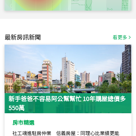
最新房訊新聞
看更多
新手爸爸不容易阿公幫幫忙 10年購屋總價多
550萬
房市精選
社工魂進駐房仲業 信義房屋：同理心比業績更能