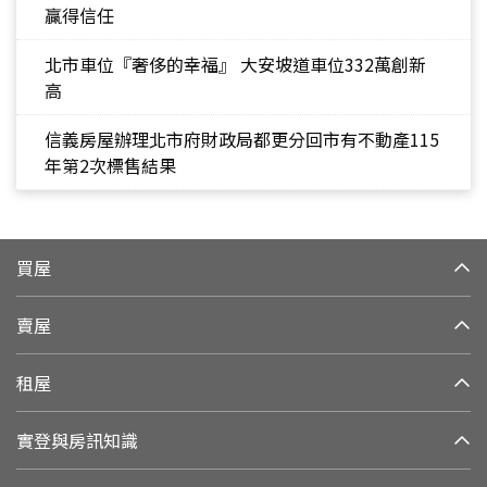
贏得信任
北市車位『奢侈的幸福』 大安坡道車位332萬創新
高
信義房屋辦理北市府財政局都更分回市有不動產115
年第2次標售結果
買屋
賣屋
租屋
實登與房訊知識