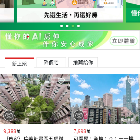
降價宅
推薦給你
新上架
9,388
7,998
萬
萬
｛傳家｝信義計畫區五房讚
可看屋！全坤１０１十一樓