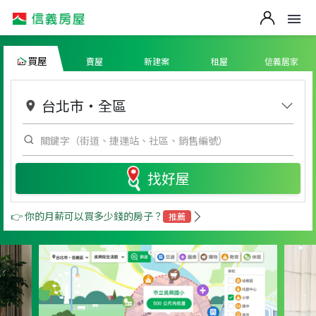
買屋
賣屋
新建案
租屋
信義居家
台北市
・
全區
找好屋
👉 你的月薪可以買多少錢的房子？
推薦