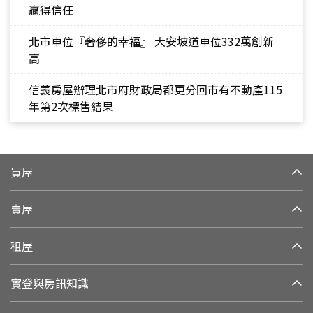
贏得信任
北市車位『奢侈的幸福』 大安坡道車位332萬創新
高
信義房屋辦理北市府財政局都更分回市有不動產115
年第2次標售結果
買屋
賣屋
租屋
實登與房訊知識