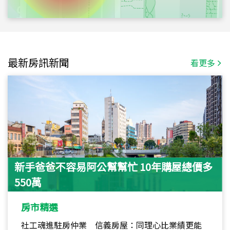
最新房訊新聞
看更多
新手爸爸不容易阿公幫幫忙 10年購屋總價多
550萬
房市精選
社工魂進駐房仲業 信義房屋：同理心比業績更能