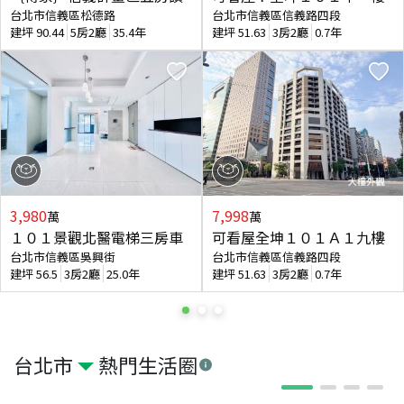
台北市信義區松德路
台北市信義區信義路四段
建坪
90.44
5房2廳
35.4年
建坪
51.63
3房2廳
0.7年
3,980
7,998
萬
萬
１０１景觀北醫電梯三房車
可看屋全坤１０１Ａ１九樓
台北市信義區吳興街
台北市信義區信義路四段
建坪
56.5
3房2廳
25.0年
建坪
51.63
3房2廳
0.7年
台北市
熱門生活圈