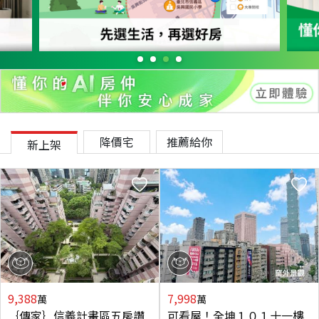
降價宅
推薦給你
新上架
9,388
7,998
萬
萬
｛傳家｝信義計畫區五房讚
可看屋！全坤１０１十一樓