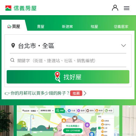
買屋
賣屋
新建案
租屋
信義居家
台北市
・
全區
找好屋
👉 你的月薪可以買多少錢的房子？
推薦