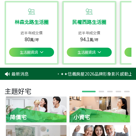
林森北路生活圈
民權西路生活圈
近半年成交價
近半年成交價
80
94.1
萬/坪
萬/坪
生活圈資訊
生活圈資訊
最新消息
‧
✦✦信義房屋2026品牌形象影片感動上映
主題好宅
降價宅
小資宅