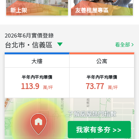
新上架
友善租屋專區
2026
年
6
月實價登錄
台北市
・
信義區
看全部
大樓
公寓
半年內平均單價
半年內平均單價
113.9
73.77
萬/坪
萬/坪