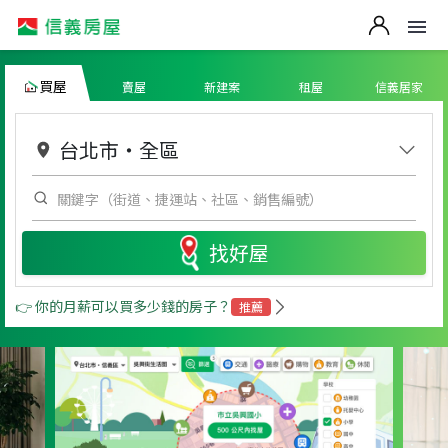
買屋
賣屋
新建案
租屋
信義居家
台北市
・
全區
找好屋
👉 你的月薪可以買多少錢的房子？
推薦