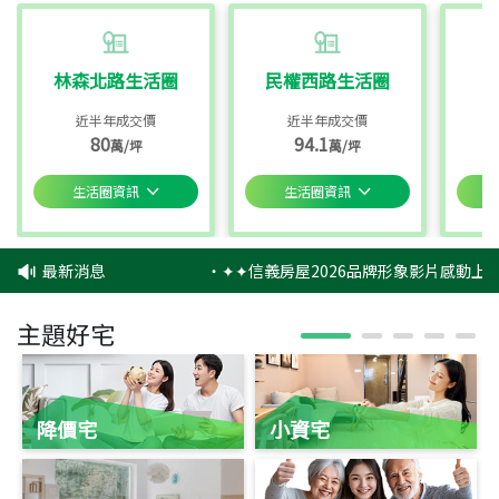
林森北路生活圈
民權西路生活圈
近半年成交價
近半年成交價
80
94.1
萬/坪
萬/坪
生活圈資訊
生活圈資訊
最新消息
‧
✦✦信義房屋2026品牌形象影片感動上映
主題好宅
降價宅
小資宅