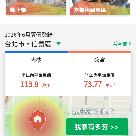
新上架
友善租屋專區
2026
年
6
月實價登錄
台北市
・
信義區
看全部
大樓
公寓
半年內平均單價
半年內平均單價
113.9
73.77
萬/坪
萬/坪