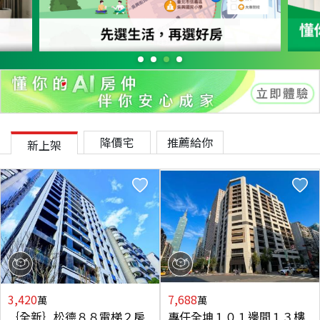
降價宅
推薦給你
新上架
3,420
7,688
萬
萬
｛全新｝松德８８電梯２房
專任全坤１０１邊間１３樓