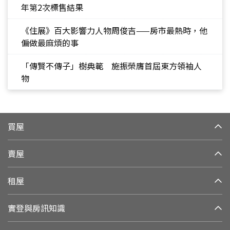
年第2次標售結果
《住展》百大影響力人物周俊吉——房市最熱時，他
偏做最麻煩的事
「傳賢不傳子」樹典範 施振榮膺首屆東方領袖人
物
買屋
賣屋
租屋
實登與房訊知識