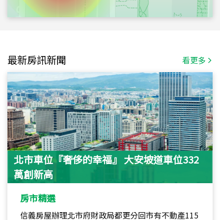
最新房訊新聞
看更多
北市車位『奢侈的幸福』 大安坡道車位332
萬創新高
房市精選
信義房屋辦理北市府財政局都更分回市有不動產115