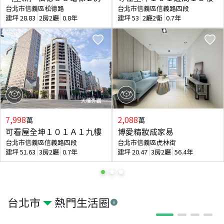
台北市信義區松德路
台北市信義區信義路四段
建坪
28.83
2房2廳
0.8年
建坪
53
2廳2衛
0.7年
7,998
2,088
萬
萬
可看屋全坤１０１Ａ１九樓
博愛精妝成家易
台北市信義區信義路四段
台北市信義區虎林街
建坪
51.63
3房2廳
0.7年
建坪
20.47
3房2廳
56.4年
台北市
熱門生活圈