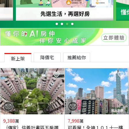
降價宅
推薦給你
新上架
9,388
7,998
萬
萬
｛傳家｝信義計畫區五房讚
可看屋！全坤１０１十一樓