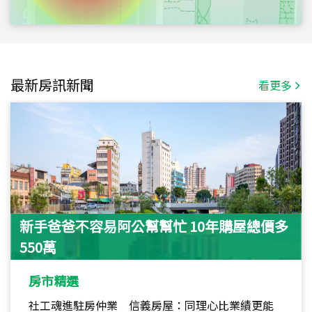
最新房訊新聞
看更多
新手爸爸不容易阿公幫幫忙 10年購屋總價多
550萬
房市精選
社工魂進駐房仲業 信義房屋：同理心比業績更能