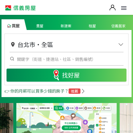
買屋
賣屋
新建案
租屋
信義居家
台北市
・
全區
找好屋
👉 你的月薪可以買多少錢的房子？
推薦