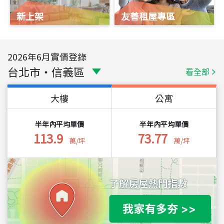
新上架
友善租屋專區
2026
年
6
月實價登錄
台北市
・
信義區
看全部
大樓
公寓
半年內平均單價
半年內平均單價
113.9
73.77
萬/坪
萬/坪