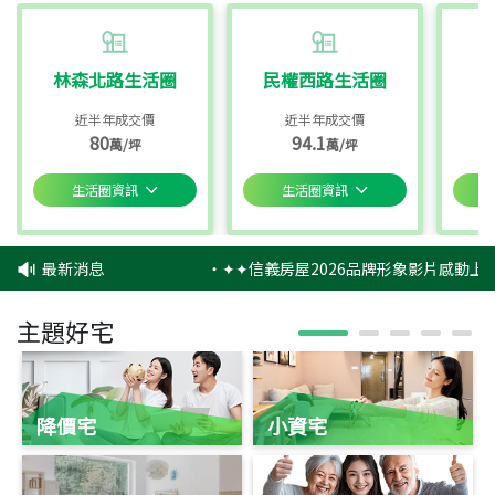
林森北路生活圈
民權西路生活圈
近半年成交價
近半年成交價
80
94.1
萬/坪
萬/坪
生活圈資訊
生活圈資訊
最新消息
‧
✦✦信義房屋2026品牌形象影片感動上映
主題好宅
降價宅
小資宅