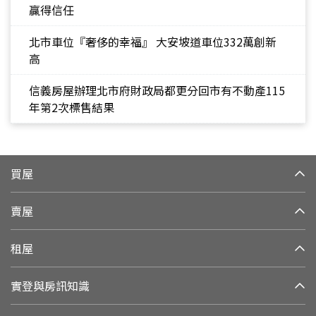
贏得信任
北市車位『奢侈的幸福』 大安坡道車位332萬創新
高
信義房屋辦理北市府財政局都更分回市有不動產115
年第2次標售結果
買屋
賣屋
租屋
實登與房訊知識