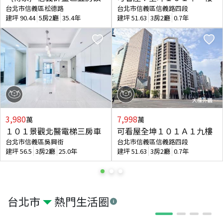
台北市信義區松德路
台北市信義區信義路四段
建坪
90.44
5房2廳
35.4年
建坪
51.63
3房2廳
0.7年
3,980
7,998
萬
萬
１０１景觀北醫電梯三房車
可看屋全坤１０１Ａ１九樓
台北市信義區吳興街
台北市信義區信義路四段
建坪
56.5
3房2廳
25.0年
建坪
51.63
3房2廳
0.7年
台北市
熱門生活圈