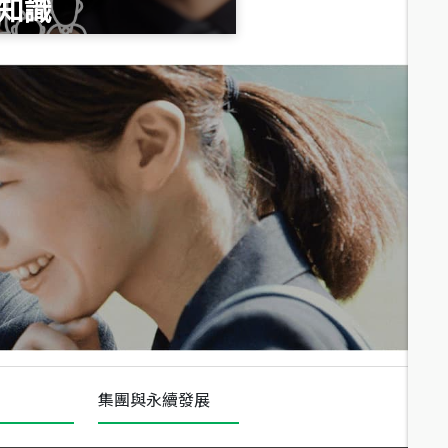
知識
總價
1,020
萬
總價
490
萬
總價
1,808
萬
集團與永續發展