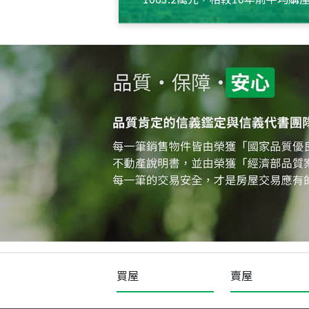
約550萬元，且貸款金額也多
買屋
賣屋