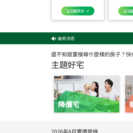
生活圈資訊
生活
最新消息
‧
✦
還不知道要搜尋什麼樣的房子？快
主題好宅
降價宅
2026
年
6
月實價登錄