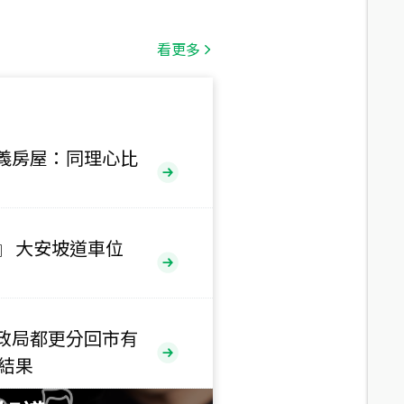
總價
1,808
萬
看更多
總價
530
萬
路二段
義房屋：同理心比
總價
5,800
萬
路
』 大安坡道車位
總價
1,938
萬
三段
政局都更分回市有
總價
售結果
1,350
萬