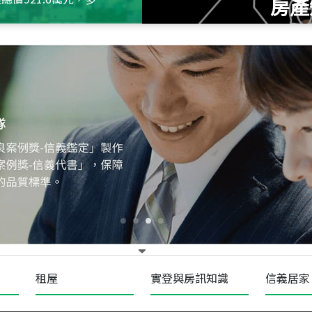
房產
115
年
07
月 成交
十泉十美
台北市北投區光明路
115
年
07
月 成交
四維天廈
新竹市新竹市四維路
115
年
07
月 成交
菁英典藏
新竹市新竹市慈祥路
租屋
實登與房訊知識
信義居家