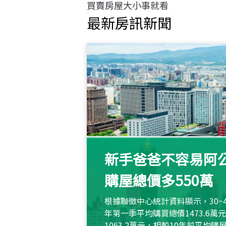
買賣房屋大小事就看
最新房訊新聞
新手爸爸不容易阿公
購屋總價多550萬
根據聯徵中心統計資料顯示，30~
年第一季平均購買總價1473.6
1063.2萬元，相較10年前平均購