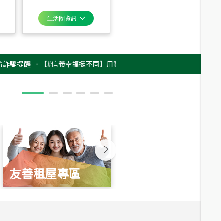
生活圈資訊
醒
‧
【#信義幸福挺不同】用實力，讓升職免抽號碼牌！最新雇主品牌影片上
友善租屋專區
新婚起家厝
總價