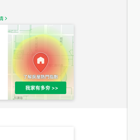
1,350
萬
情
總價
1,020
萬
總價
490
萬
總價
1,808
萬
總價
530
萬
路二段