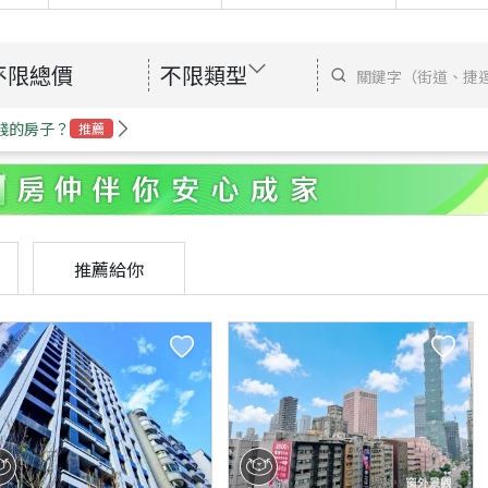
不限總價
不限類型
錢的房子？
推薦
推薦給你