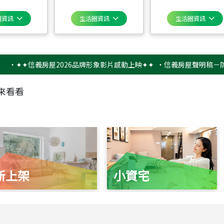
圈資訊
生活圈資訊
生活圈資訊
✦信義房屋2026品牌形象影片感動上映✦✦
‧
信義房屋聲明稿－防詐騙提
來看看
新上架
小資宅
115
年
07
月 成交