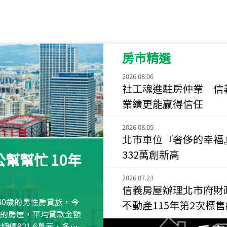
115
年
07
月 成交
菁英典藏
新竹市新竹市慈祥路
房市精選
115
年
07
月 成交
長隄
2026.08.06
新北市永和區環河西
社工魂進駐房仲業 信
業績更能贏得信任
115
年
07
月 成交
央央
2026.08.05
新竹縣竹北市高鐵八
北市車位『奢侈的幸福
115
年
07
月 成交
332萬創新高
幫幫忙 10年
小西華
台北市內湖區康寧路
2026.07.23
信義房屋辦理北市府財
115
年
07
月 成交
40歲的男性房貸族，今
不動產115年第2次標
捷豹
萬元的房屋，平均貸款金額
台北市中山區長春路
屋總價921.6萬元，多出