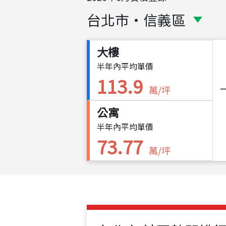
台北市
・
信義區
大樓
半年內平均單價
113.9
萬/坪
公寓
半年內平均單價
73.77
萬/坪