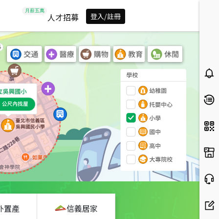
人才招募
登入/註冊
外置產
信義居家