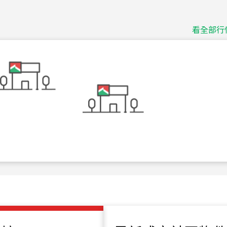
捷豹
台北市中山區長春路
看全部行
115
年
07
月 成交
十泉十美
台北市北投區光明路
115
年
07
月 成交
四維天廈
新竹市新竹市四維路
115
年
07
月 成交
菁英典藏
新竹市新竹市慈祥路
115
年
07
月 成交
長隄
新北市永和區環河西