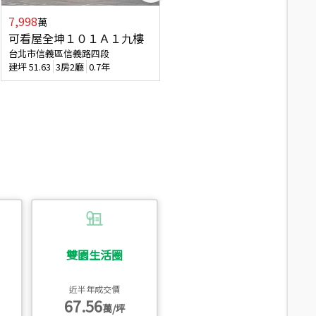
7,998
7,688
萬
萬
可看屋全坤１０１Ａ１九樓
專任全坤１０１邊間１３樓
台北市信義區信義路四段
台北市信義區信義路四段
建坪
51.63
3房2廳
0.7年
建坪
53
2廳2衛
0.7年
雙園生活圈
近半年成交價
67.56
萬/坪