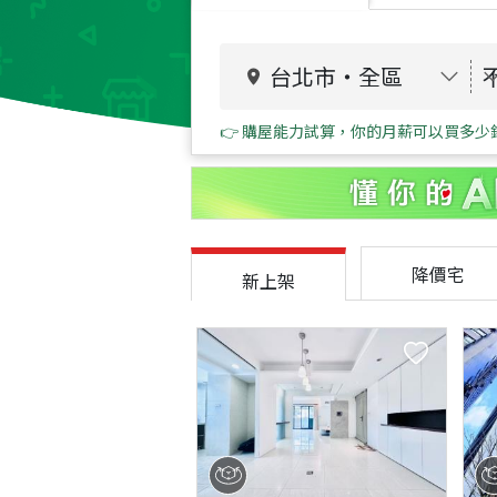
台北市
・
全區
👉 購屋能力試算，你的月薪可以買多少
降價宅
新上架