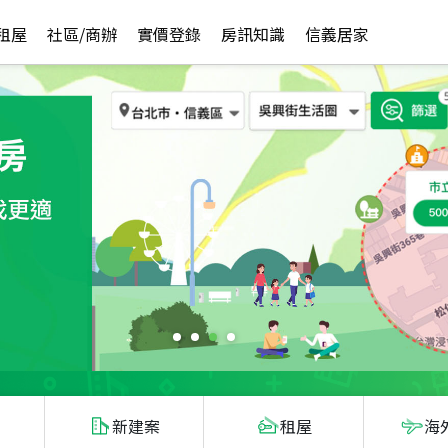
租屋
社區/商辦
實價登錄
房訊知識
信義居家
新建案
租屋
海