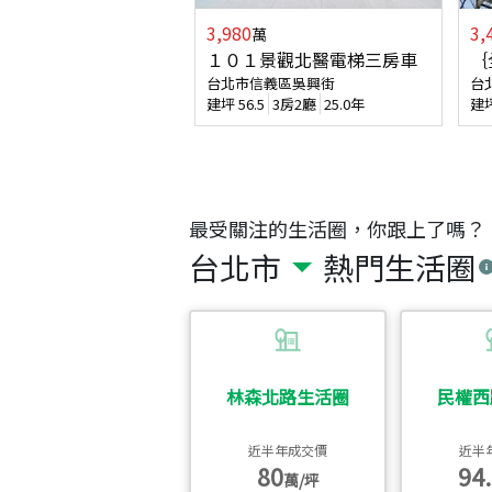
3,980
3,
萬
１０１景觀北醫電梯三房車
｛
台北市信義區吳興街
台
建坪
56.5
3房2廳
25.0年
建
最受關注的生活圈，你跟上了嗎？
台北市
熱門生活圈
林森北路生活圈
民權西
近半年成交價
近半
80
94.
萬/坪