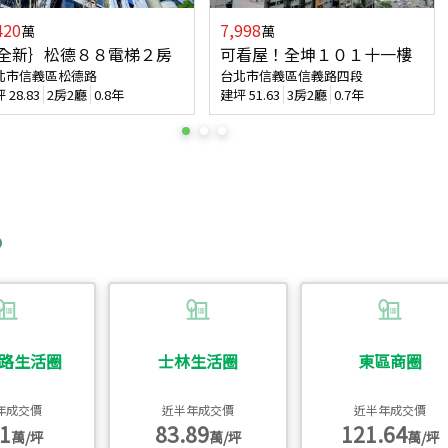
420
7,998
萬
萬
全新｝松德８８電梯２房
可看屋！全坤１０１十一樓
北市信義區松德路
台北市信義區信義路四段
坪
28.83
2房2廳
0.8年
建坪
51.63
3房2廳
0.7年
路生活圈
士林生活圈
東區商圈
年成交價
近半年成交價
近半年成交價
1
83.89
121.64
萬/坪
萬/坪
萬/坪