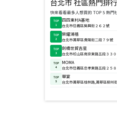
台北市
社區熱門排
快來看看最多人想買的 TOP 5 熱門
四四東村A基地
TOP
1
台北市信義區吳興街２６２號
榮耀鴻禧
TOP
2
台北市萬華區貴陽街二段７９號
劍橋世貿吉星
TOP
3
台北市松山區南京東路五段３３０
MOMA
TOP
4
台北市信義區忠孝東路五段２５８
華宴
TOP
5
台北市萬華區桂林路,萬華區柳州