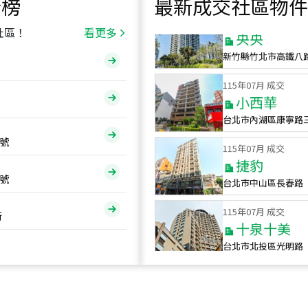
行榜
最新成交社區物件
115
年
07
月 成交
央央
社區！
看更多
新竹縣竹北市高鐵八
115
年
07
月 成交
小西華
台北市內湖區康寧路
115
年
07
月 成交
號
捷豹
台北市中山區長春路
號
115
年
07
月 成交
十泉十美
街
台北市北投區光明路
115
年
07
月 成交
四維天廈
新竹市新竹市四維路